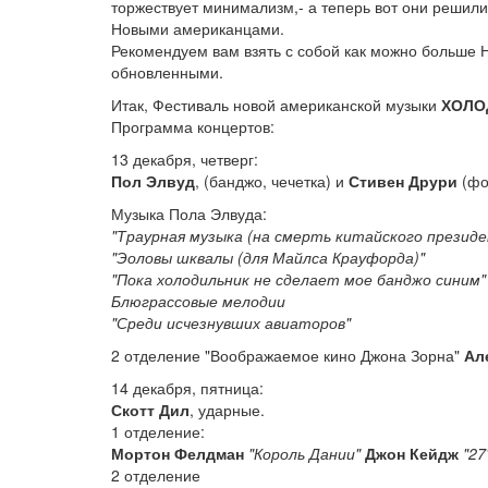
торжествует минимализм,- а теперь вот они решили 
Новыми американцами.
Рекомендуем вам взять с собой как можно больше Н
обновленными.
Итак, Фестиваль новой американской музыки
ХОЛО
Программа концертов:
13 декабря, четверг:
Пол Элвуд
, (банджо, чечетка) и
Стивен Друри
(фо
Музыка Пола Элвуда:
"Траурная музыка (на смерть китайского президе
"Эоловы шквалы (для Майлса Крауфорда)"
"Пока холодильник не сделает мое банджо синим"
Блюграссовые мелодии
"Среди исчезнувших авиаторов"
2 отделение "Воображаемое кино Джона Зорна"
Ал
14 декабря, пятница:
Скотт Дил
, ударные.
1 отделение:
Мортон Фелдман
"Король Дании"
Джон Кейдж
"27
2 отделение