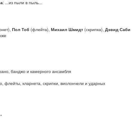
са
: ...из пыли в пыль...
рнет),
Пол Тоб
(флейта),
Михаил Шмидт
(скрипка),
Дэвид Саби
кже
рано, банджо и камерного ансамбля
, флейты, кларнета, скрипки, виолончели и ударных
"