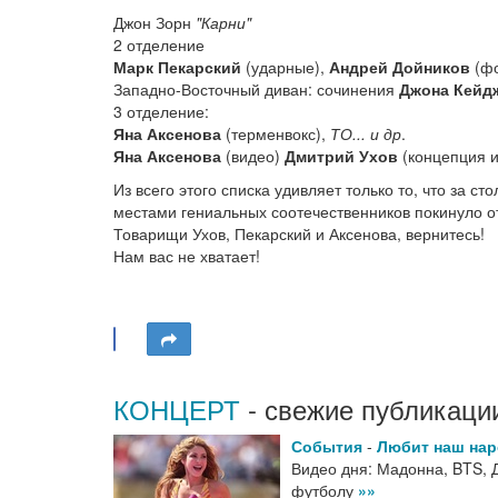
Джон Зорн
"Карни"
2 отделение
Марк Пекарский
(ударные),
Андрей Дойников
(фо
Западно-Восточный диван: сочинения
Джона Кейдж
3 отделение:
Яна Аксенова
(терменвокс),
ТО... и др
.
Яна Аксенова
(видео)
Дмитрий Ухов
(концепция и
Из всего этого списка удивляет только то, что за с
местами гениальных соотечественников покинуло отч
Товарищи Ухов, Пекарский и Аксенова, вернитесь!
Нам вас не хватает!
КОНЦЕРТ
- свежие публикаци
События
-
Любит наш на
Видео дня: Мадонна, BTS, 
футболу
»»