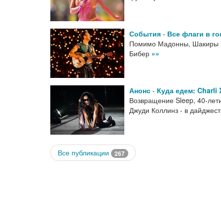
События
-
Все флаги в го
Помимо Мадонны, Шакиры и
Бибер
»»
Анонс
-
Куда едем: Charli
Возвращение Sleep, 40-лети
Джуди Коллинз - в дайджес
Все публикации
267