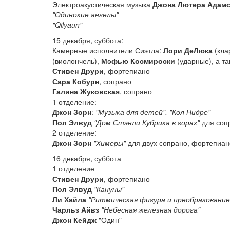
Электроакустическая музыка
Джона Лютера Адам
"Одинокие ангелы"
"Qilyaun"
15 декабря, суббота:
Камерные исполнители Сиэтла:
Лори ДеЛюка
(кла
(виолончель),
Мэфью Космироски
(ударные), а та
Стивен Друри
, фортепиано
Сара Кобурн
, сопрано
Галина Жуковская
, сопрано
1 отделение:
Джон Зорн
:
"Музыка для детей", "Кол Нидре"
Пол Элвуд
"Дом Стэнли Кубрика в горах"
для соп
2 отделение:
Джон Зорн
"Химеры"
для двух сопрано, фортепиано
16 декабря, суббота
1 отделение
Стивен Друри
, фортепиано
Пол Элвуд
"Кануны"
Ли Хайла
"Ритмическая фигура и преобразование
Чарльз Айвз
"Небесная железная дорога"
Джон Кейдж
"Один"