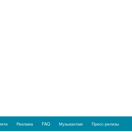
мяти
Реклама
FAQ
Музыкантам
Пресс-релизы