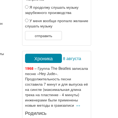
Я продолжу слушать музыку
зарубежного производства
У меня вообще пропало желание
ин
слушать музыку
отправить
рты
Хроника
8 августа
1968
– Группа The Beatles записала
песню «Hey Jude».
Продолжительность песни
составила 7 минут и для выпуска её
на сингле (максимальная длина
трека на пластинке - 4 минуты)
инженерами были применены
новые методы в грамзаписи
»»
Родились