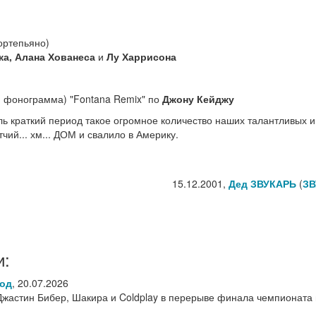
ртепьяно)
а, Алана Хованеса
и
Лу Харрисона
 фонограмма) "Fontana Remix" по
Джону Кейджу
толь краткий период такое огромное количество наших талантливых 
ий... хм... ДОМ и свалило в Америку.
15.12.2001,
Дед ЗВУКАРЬ
(
ЗВ
и:
род
,
20.07.2026
Джастин Бибер, Шакира и Coldplay в перерыве финала чемпионата