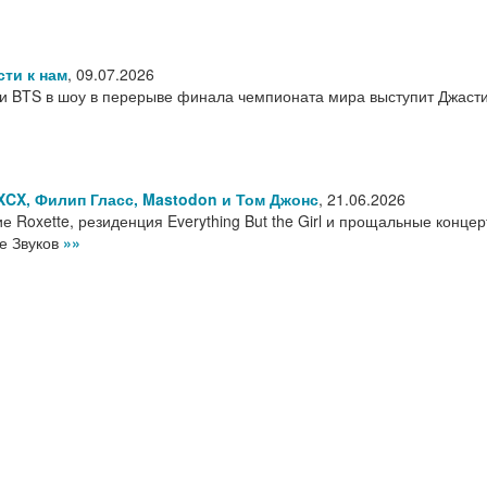
сти к нам
,
09.07.2026
 BTS в шоу в перерыве финала чемпионата мира выступит Джаст
 XCX, Филип Гласс, Mastodon и Том Джонс
,
21.06.2026
е Roxette, резиденция Everything But the Girl и прощальные конце
те Звуков
»»