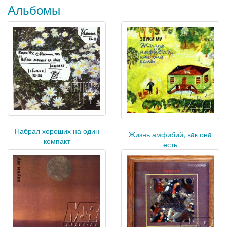
Альбомы
Набрал хороших на один
Жизнь амфибий, кaк онa
компакт
есть