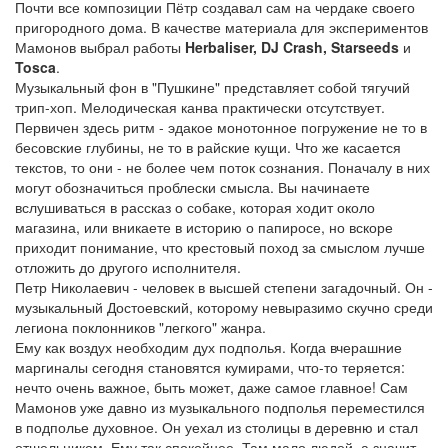
Почти все композиции Пётр создавал сам на чердаке своего
пригородного дома. В качестве материала для экспериментов
Мамонов выбрал работы
Herbaliser, DJ Crash, Starseeds
и
Tosca
.
Музыкальный фон в "Пушкине" представляет собой тягучий
трип-хоп. Мелодическая канва практически отсутствует.
Первичен здесь ритм - эдакое монотонное погружение не то в
бесовские глубины, не то в райские кущи. Что же касается
текстов, то они - не более чем поток сознания. Поначалу в них
могут обозначиться проблески смысла. Вы начинаете
вслушиваться в рассказ о собаке, которая ходит около
магазина, или вникаете в историю о папиросе, но вскоре
приходит понимание, что крестовый поход за смыслом лучше
отложить до другого исполнителя.
Петр Николаевич - человек в высшей степени загадочный. Он -
музыкальный Достоевский, которому невыразимо скучно среди
легиона поклонников "легкого" жанра.
Ему как воздух необходим дух подполья. Когда вчерашние
маргиналы сегодня становятся кумирами, что-то теряется:
нечто очень важное, быть может, даже самое главное! Сам
Мамонов уже давно из музыкального подполья переместился
в подполье духовное. Он уехал из столицы в деревню и стал
отшельником. Ему так спокойнее. Там мало людей, а значит