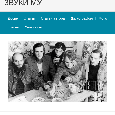
ЗВУКИ МУ
Досье
Статьи
Статьи автора
Дискография
Фото
Песни
Участники