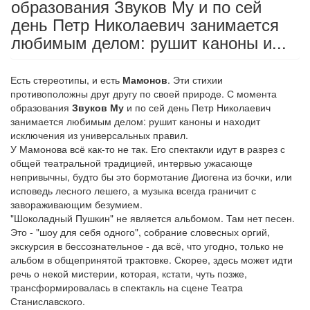
образования Звуков Му и по сей
день Петр Николаевич занимается
любимым делом: рушит каноны и...
Есть стереотипы, и есть
Мамонов
. Эти стихии
противоположны друг другу по своей природе. С момента
образования
Звуков Му
и по сей день Петр Николаевич
занимается любимым делом: рушит каноны и находит
исключения из универсальных правил.
У Мамонова всё как-то не так. Его спектакли идут в разрез с
общей театральной традицией, интервью ужасающе
непривычны, будто бы это бормотание Диогена из бочки, или
исповедь лесного лешего, а музыка всегда граничит с
завораживающим безумием.
"Шоколадный Пушкин" не является альбомом. Там нет песен.
Это - "шоу для себя одного", собрание словесных оргий,
экскурсия в бессознательное - да всё, что угодно, только не
альбом в общепринятой трактовке. Скорее, здесь может идти
речь о некой мистерии, которая, кстати, чуть позже,
трансформировалась в спектакль на сцене Театра
Станиславского.