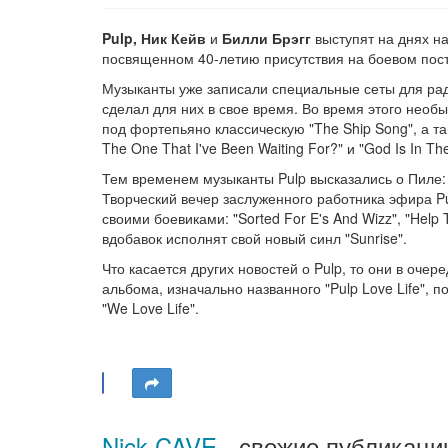
Pulp, Ник Кейв
и
Билли Брэгг
выступят на днях на
посвященном 40-летию присутствия на боевом пост
Музыканты уже записали специальные сеты для ради
сделал для них в свое время. Во время этого необ
под фортепьяно классическую "The Ship Song", а та
The One That I've Been Waiting For?" и "God Is In Th
Тем временем музыканты Pulp высказались о Пиле
Творческий вечер заслуженного работника эфира P
своими боевиками: "Sorted For E's And Wizz", "Help
вдобавок исполнят свой новый синл "Sunrise".
Что касается других новостей о Pulp, то они в оче
альбома, изначально названного "Pulp Love Life", 
"We Love Life".
Nick CAVE
- свежие публикаци