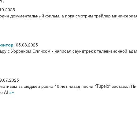
10.2025
один документальный фильм, а пока смотрим трейлер мини-сериа
озитор
,
05.08.2025
пару с Уорреном Эллисом - написал саундтрек к телевизионной ада
9.07.2025
мотивам вышедшей ровно 40 лет назад песни "Tupelo" заставил Ни
 о AI
»»