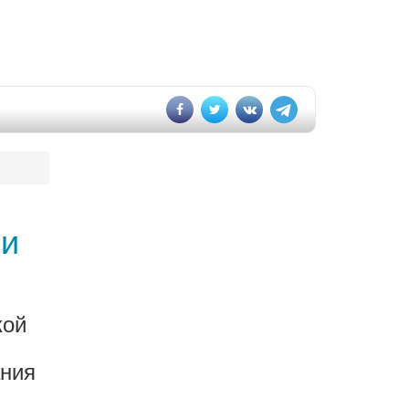
 и
кой
ания