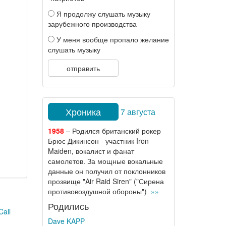
Я продолжу слушать музыку
зарубежного производства
У меня вообще пропало желание
слушать музыку
отправить
Хроника
7 августа
1958
– Родился британский рокер
Брюс Дикинсон - участник Iron
Maiden, вокалист и фанат
самолетов. За мощные вокальные
данные он получил от поклонников
прозвище "Air Raid Siren" ("Сирена
противовоздушной обороны")
»»
Родились
Call
Dave KAPP