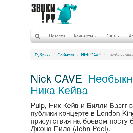
Новости
Концерты
Лица
А
Рубрики
События
Nick CAVE
Необыкновен
Nick CAVE
Необыкно
Ника Кейва
Pulp, Ник Кейв и Билли Брэгг
публики концерте в London Kin
присутствия на боевом посту 
Джона Пила (John Peel).