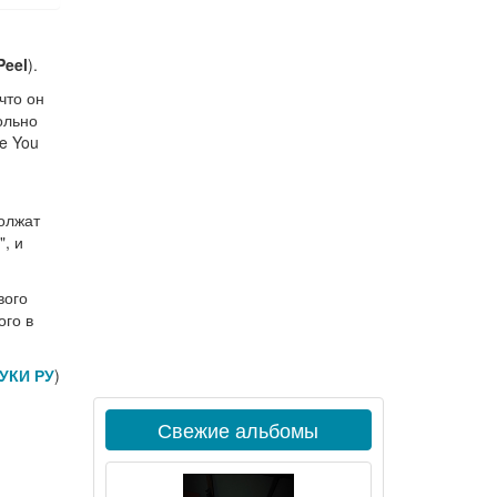
Peel
).
что он
ольно
re You
олжат
", и
вого
ого в
УКИ РУ
)
Свежие альбомы