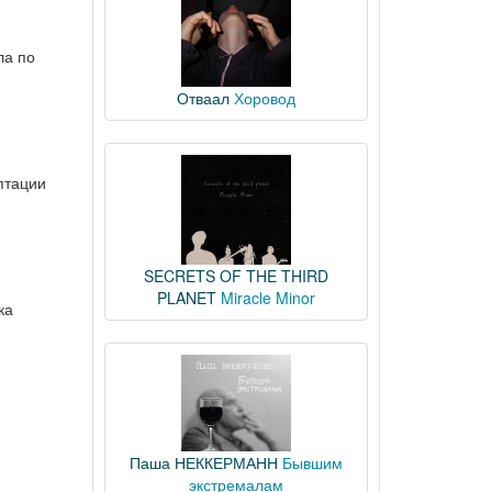
ла по
Отваал
Хоровод
птации
SECRETS OF THE THIRD
PLANET
Miracle Minor
ка
Паша НЕККЕРМАНН
Бывшим
экстремалам