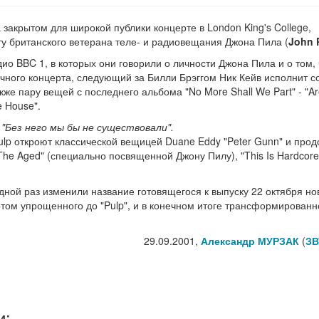
 закрытом для широкой публики концерте в London King's College,
у британского ветерана теле- и радиовещания Джона Пила (
John 
о BBC 1, в которых они говорили о личности Джона Пила и о том, 
ычного концерта, следующий за Билли Брэггом Ник Кейв исполнит с
кже пару вещей с последнего альбома "No More Shall We Part" - "A
e House".
:
"Без него мы бы не существовали".
ulp откроют классической вещицей Duane Eddy "Peter Gunn" и прод
 The Aged" (специально посвященной Джону Пилу), "This Is Hardcore
редной раз изменили название готовящегося к выпуску 22 октября но
потом упрощенного до "Pulp", и в конечном итоге трансформированн
29.09.2001,
Александр МУРЗАК
(
ЗВ
и: