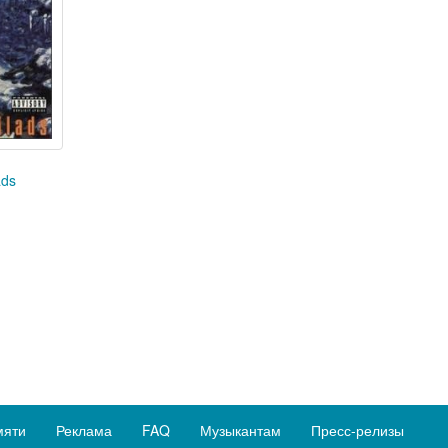
ads
мяти
Реклама
FAQ
Музыкантам
Пресс-релизы