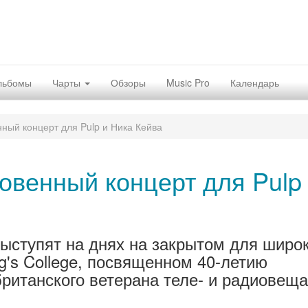
льбомы
Чарты
Обзоры
Music Pro
Календарь
ный концерт для Pulp и Ника Кейва
венный концерт для Pulp
 выступят на днях на закрытом для широ
g's College, посвященном 40-летию
британского ветерана теле- и радиовещ