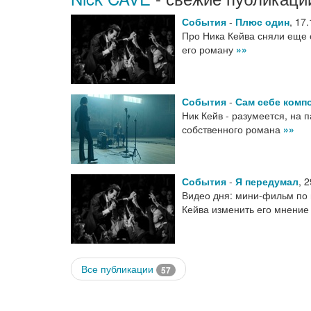
События
-
Плюс один
,
17.
Про Ника Кейва сняли еще 
его роману
»»
События
-
Сам себе комп
Ник Кейв - разумеется, на 
собственного романа
»»
События
-
Я передумал
,
2
Видео дня: мини-фильм по 
Кейва изменить его мнение
Все публикации
57