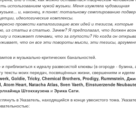
ть использованием чужой музыки. Меня изумляла чудовищная
узыке... и, наконец, я понял: тотальному семплированию подвер
нцепции, идеологические комплексы.
ересно провести каталогизацию всех идей и тезисов, которые
, из статьи в статью. Зачем? Я предполагал, что должен воз
гу и пожимает плечами, что за глупости? Но когда он открыв
руживает, что он все эти повороты мысли, эти тезисы, аргумен
ампов и музыкально-критических банальностей.
и приблизиться к идеалу развесистой клюквы (в огороде - бузина, 
нигу тексты моих передач, посвящённых жизни, свершениям и идеям 
twerk, Goldie, Tricky, Chemical Brothers, Prodigy, Rummstein, Дж
, Atom Heart, Natacha Atlas, Sven Vaeth, Einstuerzende Neubaut
арлхайнца Штокхаузена
и
Эрика Сати
.
лянуть в Указатель, находящийся в конце увесистого тома. Указат
овательностью: