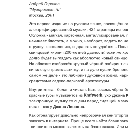
Андрей Горохов
"Музпросвет.ru"
Москва, 2001
Это первое издание на русском языке, посвящённ
электрифицированной музыки. 424 страницы испещр
Обложка - мягкая, картонная, металлизированная, 
начинает блестеть, а можно, наоборот, водить по
стружку, к сожалению, сцарапать не удаётся... По
свинцовый кирпич 200-летней давности; если же хра
долго будет выглядеть как абсолютно новый свинцо
На обложке изображён круглый чёрный лабиринт с 
виниловую грампластинку, и на дуло пушки бронено
самом же деле - это лабиринт духовной жизни, нари
средствами садово-парковой архитектуры.
Внутри книга - белая и чистая. Есть восемь чёрн
красные губы музыкантов из
Kraftwerk
, ухо
Джона 
электронную музыку со сцены перед сидящей в зал
очках - как у
Джона Леннона
.
Как отреагирует довольно непрозрачная книготоргов
заказать в интернете. Проще всего найти бланк зака
три притопа можно вылететь на бланк заказа. Или 