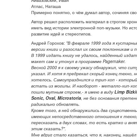
Айвазовский, Иван
Атлас, Наташа
Примерно понятно, о чём думал автор, сочиняя сво
Автор решил расположить материал в строгом хроно
иметь вид истории электронной поп-музыки. Но исто
развитие идей и стереотипов.
Андрей Горохов:
"В феврале 1999 года я кустарн
версии книги и разослал их своим поклонникам и 
В 1999 издать книгу не удалось, найденный изда
макет сам и утонул в программе Pagemaker.
Весной 2000 я к своему ужасу обнаружил, что сит
указал. И хотя я предрекал скорый конец техно, 
хотелось. Самоупразднился и трип-хоп - который
встать из могилы. И наоборот - металло-хип-хоп
пошли мутным строем,- я имею в виду
Limp Bizki
Sonic, Oval, Microstoria
, не без основания прете
радикально обновлять.
Кроме того, в ней обнаружились два существенны
имеющих непосредственного отношения к техно, 
пересказать в двух словах, то есть кратко и вн
этим сказать?".
Мне вдруг стало казаться, что я, наконец, нашёл