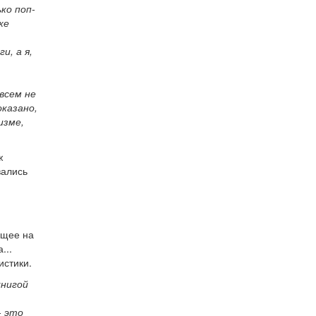
ко поп-
же
и, а я,
всем не
оказано,
изме,
ж
вались
ющее на
...
истики.
книгой
- это