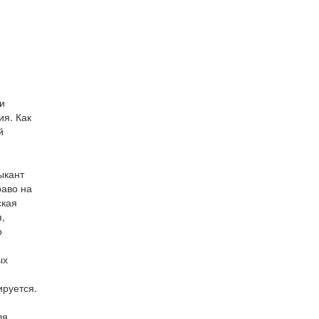
 и
ия. Как
й
зыкант
раво на
ская
,
о
ых
ируется.
ля