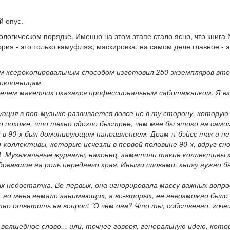
й опус.
логическом порядке. Именно на этом этапе стало ясно, что книга 
рия - это только камуфляж, маскировка, на самом деле главное - э
ым ксерокопировальным способом изготовил 250 экземпляров вт
поклонницам.
телем макетчик оказался профессиональным саботажником. Я вз
уация в поп-музыке развивается вовсе не в ту сторону, которую
но похоже, что техно сдохло быстрее, чем мне бы этого на само
 в 90-х был доминирующим направлением. Драм-н-бэйсс так и не
-коллективы, которые исчезли в первой половине 90-х, вдруг сн
t
. Музыкальные журналы, наконец, заметили такие коллективы 
ндовавшие на роль переднего края. Иными словами, книгу нужно б
х недостатка. Во-первых, она игнорировала массу важных вопро
но меня немало занимающих, а во-вторых, её невозможно было
ятно ответить на вопрос: "О чём она? Что ты, собственно, хоче
 волшебное слово... или, точнее говоря, генеральную идею, кото