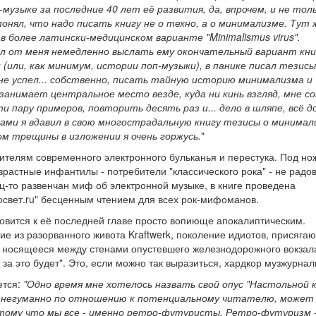
узыке за последние 40 лет её развития, да, впрочем, и не толь
понял, что надо писать книгу не о техно, а о минимализме. Тут 
в более латински-медицинском варианте "Minimalismus virus".
л от меня немедленно выслать ему окончательный вариант книг
(или, как минимум, истории поп-музыки), в панике писал тезисы
 не успел... собственно, писать тайную историю минимализма и
анимает центральное место везде, куда ни кинь взгляд, мне со
 пару примеров, повторить десять раз и... дело в шляпе, всё д
ами я вдавил в свою многострадальную книгу тезисы о минимал
м трещины в изложении я очень горжусь.
"
ителям современного электронного бульканья и перестука. Под но
зрастные инфантилы - потребители "классического рока" - не радо
ц-то развенчан миф об электронной музыке, в книге проведена
освет.ru" бесценным чтением для всех рок-мифоманов.
овится к её последней главе просто вопиюще апокалиптическим.
е из разорванного живота Kraftwerk, поколение идиотов, присяга
, носящееся между стенами опустевшего железнодорожного вокзала
 за это будет". Это, если можно так выразиться, хардкор музжурнал
ется:
"Одно время мне хотелось назвать свой опус "Настольной 
е негуманно по отношению к потенциальному читателю, может
отому что мы все - именно ретро-футуристы. Ретро-футуризм 