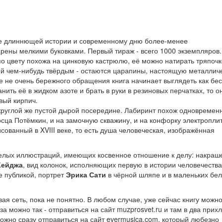
ое длиннющей истории и современному дню более-менее
ены мелкими буковками. Первый тираж - всего 1000 экземпляров.
по цвету похожа на цинковую кастрюлю, её можно натирать тряпочк
 ней чем-нибудь твёрдым - остаются царапины, настоящую металлич
сле не очень бережного обращения книга начинает выглядеть как б
нить её в жидком азоте и брать в руки в резиновых перчатках, то 
вый кирпич.
круглой же пустой дырой посередине. Лабиринт похож одновременн
сца Потёмкин, и на замочную скважину, и на конфорку электроплит
сованный в XVIII веке, то есть душа человеческая, изображённая
о-белых иллюстраций, имеющих косвенное отношение к делу: накра
Кейджа
, вид колонок, исполняющих первую в истории человечества
е публикой, портрет
Эрика Сати
в чёрной шляпе и в маленьких бе
ая сеть, пока не понятно. В любом случае, уже сейчас книгу можн
за можно так - отправиться на сайт muzprosvet.ru и там в два прих
можно сразу отправиться на сайт evermusica.com, который любезно