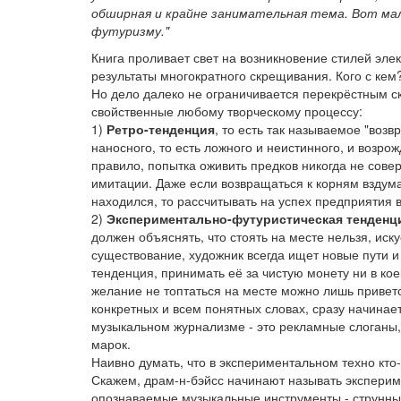
обширная и крайне занимательная тема. Вот мал
футуризму."
Книга проливает свет на возникновение стилей элек
результаты многократного скрещивания. Кого с кем?
Но дело далеко не ограничивается перекрёстным ск
свойственные любому творческому процессу:
1)
Ретро-тенденция
, то есть так называемое "воз
наносного, то есть ложного и неистинного, и возро
правило, попытка оживить предков никогда не сове
имитации. Даже если возвращаться к корням вздумае
находился, то рассчитывать на успех предприятия 
2)
Экспериментально-футуристическая тенденц
должен объяснять, что стоять на месте нельзя, иск
существование, художник всегда ищет новые пути и
тенденция, принимать её за чистую монету ни в ко
желание не топтаться на месте можно лишь приветст
конкретных и всем понятных словах, сразу начина
музыкальном журнализме - это рекламные слоганы, 
марок.
Наивно думать, что в экспериментальном техно кто-т
Скажем, драм-н-бэйсс начинают называть эксперим
опознаваемые музыкальные инструменты - струнные