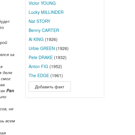
Victor YOUNG
Lucky MILLINDER
будет
Nat STORY
то
Benny CARTER
Al KING
(1926)
орой
Urbie GREEN
(1926)
ялся за
Pete DRAKE
(1932)
 я
Anton FIG
(1952)
м деле
The EDGE
(1961)
 смог
ова
Добавить факт
как
Pan
ыло
сов, не
шь всем
рая