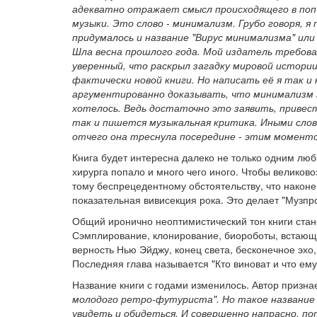
адекватно отражает смысл происходящего в поп-м
музыки. Это слово - минимализм. Грубо говоря, я 
придумалось и название "Вирус минимализма" или 
Шла весна прошлого года. Мой издатель требова
уверенный, что раскрыл загадку мировой истории 
фактически новой книги. Но написать её я так и
аргументированно доказывать, что минимализм з
хотелось. Ведь достаточно это заявить, привести
так и пишется музыкальная критика. Иными слов
отчего она треснула посередине - этим моменто
Книга будет интересна далеко не только одним люб
хирурга попало и много чего иного. Чтобы великово
тому беспрецедентному обстоятельству, что наконе
показательная вивисекция рока. Это делает "Музпр
Общий иронично неоптимистический тон книги стан
Сэмплирование, клонирование, биороботы, встающи
верность Нью Эйджу, конец света, бесконечное эхо
Последняя глава называется "Кто виноват и что ему
Название книги с годами изменилось. Автор призна
молодого ретро-футуриста". Но такое названи
увидеть и обидеться. И совершенно напрасно, п