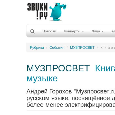
Новости
Концерты
Лица
А
Рубрики
События
МУЗПРОСВЕТ
Книга о 
МУЗПРОСВЕТ
Книг
музыке
Андрей Горохов "Музпросвет.r
русском языке, посвящённое 
более-менее электрифицирован