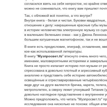
согласился взять на себя непростое, но крайне отв
можно не сомневаться, что книгу вам пришлют почт
Так, с обложкой всё понятно, а что внутри?
Внутри книга - белая и чистая. Буковки квадратны
отношение к делу: накрашенные красные губы музык
в истории человечества электронную музыку со сце
в маленьких беленьких очках - как у Джона Ленно
большим катушечным магнитофоном, так и не вошла 
В книге есть предисловие, эпиграф, оглавление, вв
кое-как использованной литературы.
В книгу "
Музпросвет.ru
" втиснуто очень много че
именами, маловероятными историями и завираль
Книга не просто излагает историю поп-музыки от ре
спрессована в довольно плотный и агрессивный куб
аналогию и представить себе историю автомобилес
освещённые и отреставрированные четырёхколёсные 
виде друг на друге валяются бричка, карета, телег
метрополитен, а сверху лежит утонувший Титаник (у
довольно наглядное представление о внутреннем ус
Можно предположить, что читать "Музпросвет.ru" пр
исследование она нисколько не похожа: общая атм