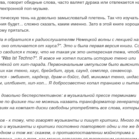
ва, говорит обидные слова, часто валяет дурака или отвлекается н
лектронной поп-музыке.
тическую тень на довольно замысловатый плетень. Так что изучать
ния будет... сложно сказать, каким именно. Зато в этой книге хорош
ому прятаться.
да я обратился к радиослушателям Немецкой волны с лекцией на
оно отличается от хауса?". Это и была первая версия книги. 
о сводился к тому, что не такая уж это интересная тема, что
"Was Ist Techno?". Я вовсе не хотел писать историю техно или
далёкой от хит-парада. Первоначальным импульсом было выяснит
как техно, хаус, брейкбит, грув, саунд, семплер, секвенсор.
я - эмбиент, хардкор, драм-н-бэйсс, даб, минимал техно, инда
м, иллбиент, хип-хоп...
Я добросовестно копал траншею и пыта
о довольно бесперспективное: в музыкальной прессе терминами
ене по физике ты не можешь назвать трансформатор генератор
иях на компакт-диски свободны употреблять все слова, которы
ов - к тому, что говорят музыканты и пишут критики. Много л
то и музыканты и критики постоянно повторяют одни и те же д
б одном и том же: скажем, о противопоставлении мэйнстрима и
трека, или о том, как можно оставаться творческим человеком 