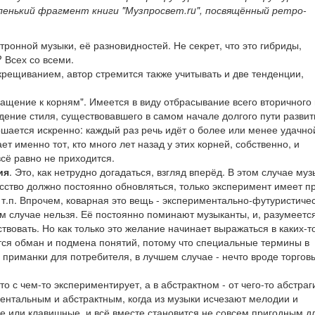
енький фрагмент книги "Музпросвет.ru", посвящённый ретро-
тронной музыки, её разновидностей. Не секрет, что это гибриды,
 Всех со всеми.
рещиванием, автор стремится также учитывать и две тенденции,
вращение к корням". Имеется в виду отбрасывание всего вторичного
ждение стиля, существовавшего в самом начале долгого пути развит
ршается искренно: каждый раз речь идёт о более или менее удачно
т именно тот, кто много лет назад у этих корней, собственно, и
всё равно не приходится.
ия
. Это, как нетрудно догадаться, взгляд вперёд. В этом случае му
усство должно постоянно обновляться, только эксперимент имеет п
 т.п. Впрочем, коварная это вещь - экспериментально-футуристиче
ем случае нельзя. Её постоянно поминают музыканты, и, разумеется
вовать. Но как только это желание начинает выражаться в каких-т
ется обман и подмена понятий, потому что специальные термины в
приманки для потребителя, в лучшем случае - нечто вроде торгов
о с чем-то экспериментирует, а в абстрактном - от чего-то абстраг
ентальным и абстрактным, когда из музыки исчезают мелодии и
 или клавишные, и всё вместе становится не совсем пригодным д