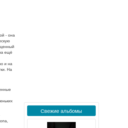
ой - она
ескую
есценный
она ещё
о и на
ки. На
шенные
леньких
Свежие альбомы
о
лопа,