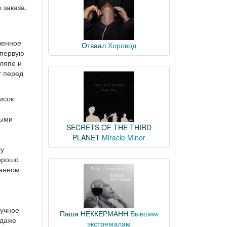
 заказа,
венное
Отваал
Хоровод
 первую
шляпе и
т перед
исок
ными
SECRETS OF THE THIRD
PLANET
Miracle Minor
ту
хорошо
ванном
аучное
Паша НЕККЕРМАНН
Бывшим
 даже
экстремалам