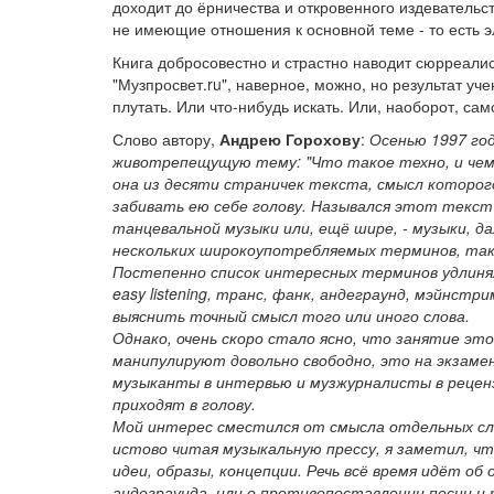
доходит до ёрничества и откровенного издевательст
не имеющие отношения к основной теме - то есть э
Книга добросовестно и страстно наводит сюрреалис
"Музпросвет.ru", наверное, можно, но результат уче
плутать. Или что-нибудь искать. Или, наоборот, сам
Слово автору,
Андрею Горохову
:
Осенью 1997 го
животрепещущую тему: "Что такое техно, и чем 
она из десяти страничек текста, смысл которог
забивать ею себе голову. Назывался этот текст 
танцевальной музыки или, ещё шире, - музыки, 
нескольких широкоупотребляемых терминов, таких 
Постепенно список интересных терминов удлинялс
easy listening, транс, фанк, андеграунд, мэйнстри
выяснить точный смысл того или иного слова.
Однако, очень скоро стало ясно, что занятие эт
манипулируют довольно свободно, это на экзам
музыканты в интервью и музжурналисты в реценз
приходят в голову.
Мой интерес сместился от смысла отдельных сл
истово читая музыкальную прессу, я заметил, ч
идеи, образы, концепции. Речь всё время идёт о
андеграунда, или о противопоставлении песни и 