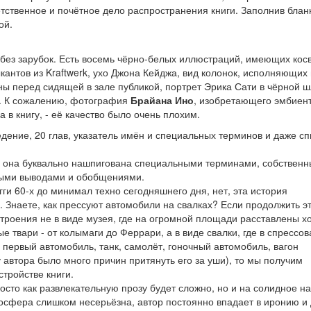
етственное и почётное дело распространения книги. Заполнив бланк
ой.
е, без зарубок. Есть восемь чёрно-белых иллюстраций, имеющих кос
антов из Kraftwerk, ухо Джона Кейджа, вид колонок, исполняющих
ны перед сидящей в зале публикой, портрет Эрика Сати в чёрной 
на. К сожалению, фотография
Брайана Ино
, изобретающего эмбиен
в книгу, - её качество было очень плохим.
едение, 20 глав, указатель имён и специальных терминов и даже сп
го, она буквально нашпигована специальными терминами, собствен
ными выводами и обобщениями.
гги 60-х до минимал техно сегодняшнего дня, нет, эта история
. Знаете, как прессуют автомобили на свалках? Если продолжить э
троения не в виде музея, где на огромной площади расставлены 
твари - от колымаги до Феррари, а в виде свалки, где в спрессо
а, первый автомобиль, танк, самолёт, гоночный автомобиль, вагон
 автора было много причин притянуть его за уши), то мы получим
тройстве книги.
осто как развлекательную прозу будет сложно, но и на солидное н
осфера слишком несерьёзна, автор постоянно впадает в иронию и