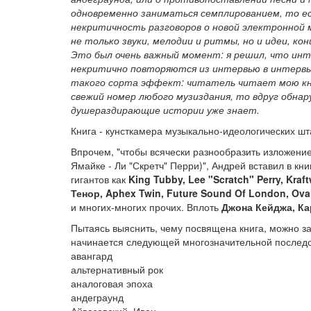
одновременно заниматься семплированием, то ес
некритичность разговоров о новой электронной м
не только звуки, мелодии и ритмы, но и идеи, ко
Это был очень важный момент: я решил, что инт
некритично повторяются из интервью в интервью
такого сорта эффект: читатель читает мою кни
свежий номер любого музиздания, то вдруг обна
душераздирающие истории уже знает.
Книга - кунсткамера музыкально-идеологических шт
Впрочем, "чтобы всячески разнообразить изложение 
Ямайке - Ли "Скретч" Перри)", Андрей вставил в к
гигантов как
King Tubby, Lee "Scratch" Perry, Kraf
Тенор, Aphex Twin, Future Sound Of London, Oval
и многих-многих прочих. Вплоть
Джона Кейджа, К
Пытаясь выяснить, чему посвящена книга, можно заг
начинается следующей многозначительной послед
авангард
альтернативный рок
аналоговая эпоха
андеграунд