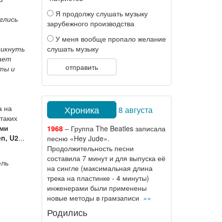
Я продолжу слушать музыку
глись
зарубежного производства
У меня вообще пропало желание
никнуть
слушать музыку
ает
отправить
ты и
а на
Хроника
8 августа
таких
ими
1968
– Группа The Beatles записала
en, U2
...
песню «Hey Jude».
Продолжительность песни
составила 7 минут и для выпуска её
ель
на сингле (максимальная длина
трека на пластинке - 4 минуты)
инженерами были применены
новые методы в грамзаписи
»»
Родились