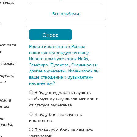
а вещи,
Все альбомы
о
Опрос
Состояла
Реестр иноагентов в России
бы
пополняется каждую пятницу.
Иноагентами уже стали Нойз,
ь смысл
Земфира, Пугачева, Оксимирон и
другие музыканты. Изменилось ли
стриал,
ваше отношение к музыкантам-
лся
иноагентам?
Я буду продолжать слушать
любимую музыку вне зависимости
ом, а
от статуса музыканта
е им
Я буду больше слушать
ет
иноагентов
оводы,
Я планирую больше слушать
"патриотов"
и