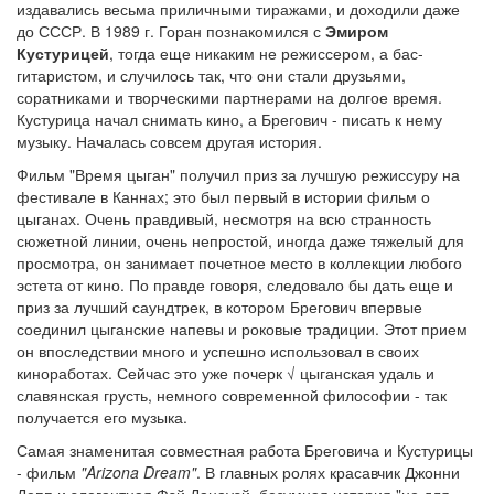
издавались весьма приличными тиражами, и доходили даже
до СССР. В 1989 г. Горан познакомился с
Эмиром
Кустурицей
, тогда еще никаким не режиссером, а бас-
гитаристом, и случилось так, что они стали друзьями,
соратниками и творческими партнерами на долгое время.
Кустурица начал снимать кино, а Брегович - писать к нему
музыку. Началась совсем другая история.
Фильм "Время цыган" получил приз за лучшую режиссуру на
фестивале в Каннах; это был первый в истории фильм о
цыганах. Очень правдивый, несмотря на всю странность
сюжетной линии, очень непростой, иногда даже тяжелый для
просмотра, он занимает почетное место в коллекции любого
эстета от кино. По правде говоря, следовало бы дать еще и
приз за лучший саундтрек, в котором Брегович впервые
соединил цыганские напевы и роковые традиции. Этот прием
он впоследствии много и успешно использовал в своих
киноработах. Сейчас это уже почерк √ цыганская удаль и
славянская грусть, немного современной философии - так
получается его музыка.
Самая знаменитая совместная работа Бреговича и Кустурицы
- фильм
"Arizona Dream"
. В главных ролях красавчик Джонни