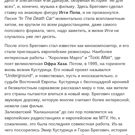
Депп и элегантная Фэй Данауэй, безумная история "не для
всех", и, конечно, музыка к фильму. Здесь Брегович сделал
ставку на знаковую фигуру
Игги Попа
, и не промахнулся.
Песня
"In The Death Car"
моментально стала всепланетным
хитом, ее крутили по всем радиостанциям, даже самого
попсового формата, чего, надо заметить, в жизни Игги не
случалось уже лет десять.
После этого Брегович стал известен как кинокомпозитор, и его
стали приглашать европейские режиссеры. Наиболее
интересные работы - "Королева Марго" и "Toxic Affair", где
поет великолепная
Офра Хаза
. Потом, в 1995, на горизонте
вновь возник Кустурица. Его новый проект назывался
"Underground", и повествовал, пусть и иносказательно, о
судьбе Восточной Европы. Кустурица с беспощадной иронией
и безжалостным сарказмом рассказал миру о том, как жители
его страны пытаются влиться в новый мир. Брегович создал
звуковую дорожку, которую многие считают более интересной,
нежели сам фильм.
Залихватский
"Калашников"
до сих пор появляется на
европейских радиостанциях и европейском же MTV. Но, к
сожалению, это была последняя совместная работа. Из-за
чего поссорились Эмир Кустурица и Горан Брегович, история