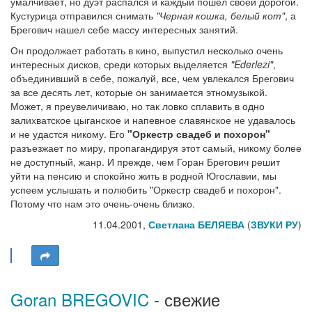
умалчивает, но дуэт распался и каждый пошел своей дорогой.
Кустурица отправился снимать
"Черная кошка, белый кот"
, а
Брегович нашел себе массу интересных занятий.
Он продолжает работать в кино, выпустил несколько очень
интересных дисков, среди которых выделяется
"Ederlezi"
,
объединивший в себе, пожалуй, все, чем увлекался Брегович
за все десять лет, которые он занимается этномузыкой.
Может, я преувеличиваю, но так ловко сплавить в одно
залихватское цыганское и напевное славянское не удавалось
и не удастся никому. Его
"Оркестр свадеб и похорон"
разъезжает по миру, пропагандируя этот самый, никому более
не доступный, жанр. И прежде, чем Горан Брегович решит
уйти на пенсию и спокойно жить в родной Югославии, мы
успеем услышать и полюбить "Оркестр свадеб и похорон".
Потому что нам это очень-очень близко.
11.04.2001,
Светлана БЕЛЯЕВА
(
ЗВУКИ РУ
)
Goran BREGOVIC
- свежие