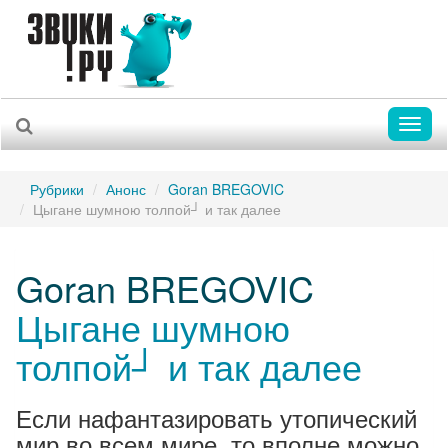
Toggl
naviga
Рубрики
Анонс
Goran BREGOVIC
Цыгане шумною толпой┘ и так далее
Goran BREGOVIC
Цыгане шумною
толпой┘ и так далее
Если нафантазировать утопический
мир во всем мире, то вполне можно