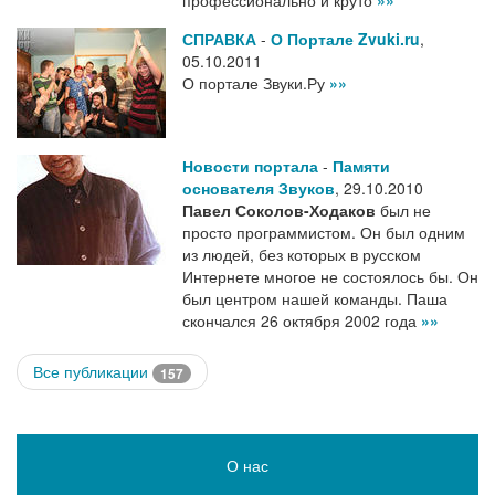
профессионально и круто
»»
СПРАВКА
-
О Портале Zvuki.ru
,
05.10.2011
О портале Звуки.Ру
»»
Новости портала
-
Памяти
основателя Звуков
,
29.10.2010
Павел Соколов-Ходаков
был не
просто программистом. Он был одним
из людей, без которых в русском
Интернете многое не состоялось бы. Он
был центром нашей команды. Паша
скончался 26 октября 2002 года
»»
Все публикации
157
О нас