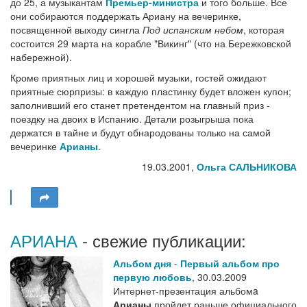
до 25, а музыкантам
Премьер-министра
и того больше. Все
они собираются поддержать Ариану на вечеринке,
посвященной выходу сингла
Под испанским небом
, которая
состоится 29 марта на корабле "Викинг" (что на Бережковской
набережной).
Кроме приятных лиц и хорошей музыки, гостей ожидают
приятные сюрпризы: в каждую пластинку будет вложен купон;
заполнивший его станет претендентом на главный приз -
поездку на двоих в Испанию. Детали розыгрыша пока
держатся в тайне и будут обнародованы только на самой
вечеринке
Арианы
.
19.03.2001,
Ольга САЛЬНИКОВА
АРИАНА
- свежие публикации:
Альбом дня
-
Первый альбом про
первую любовь
,
30.03.2009
Интернет-презентация альбомa
Арианы
пройдет раньше официального