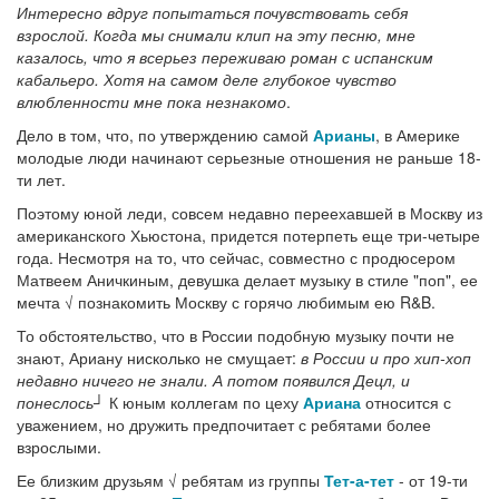
Интересно вдруг попытаться почувствовать себя
взрослой. Когда мы снимали клип на эту песню, мне
казалось, что я всерьез переживаю роман с испанским
кабальеро. Хотя на самом деле глубокое чувство
влюбленности мне пока незнакомо
.
Дело в том, что, по утверждению самой
Арианы
, в Америке
молодые люди начинают серьезные отношения не раньше 18-
ти лет.
Поэтому юной леди, совсем недавно переехавшей в Москву из
американского Хьюстона, придется потерпеть еще три-четыре
года. Несмотря на то, что сейчас, совместно с продюсером
Матвеем Аничкиным, девушка делает музыку в стиле "поп", ее
мечта √ познакомить Москву с горячо любимым ею R&B.
То обстоятельство, что в России подобную музыку почти не
знают, Ариану нисколько не смущает:
в России и про хип-хоп
недавно ничего не знали. А потом появился Децл, и
понеслось┘
К юным коллегам по цеху
Ариана
относится с
уважением, но дружить предпочитает с ребятами более
взрослыми.
Ее близким друзьям √ ребятам из группы
Тет-а-тет
- от 19-ти