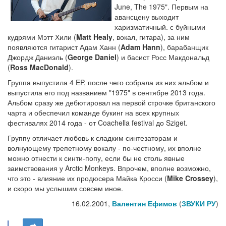
June, The 1975". Первым на
авансцену выходит
харизматичный. с буйными
кудрями Мэтт Хили (
Matt Healy
, вокал, гитара), за ним
появляются гитарист Адам Ханн (
Adam Hann
), барабанщик
Джордж Даниэль (
George Daniel
) и басист Росс Макдональд
(
Ross MacDonald
).
Группа выпустила 4 EP, после чего собрала из них альбом и
выпустила его под названием "1975" в сентябре 2013 года.
Альбом сразу же дебютировал на первой строчке британского
чарта и обеспечил команде букинг на всех крупных
фестивалях 2014 года - от Coachella festival до Sziget.
Группу отличает любовь к сладким синтезаторам и
волнующему трепетному вокалу - по-честному, их вполне
можно отнести к синти-попу, если бы не столь явные
заимствования у Arctic Monkeys. Впрочем, вполне возможно,
что это - влияние их продюсера Майка Кросси (
Mike Crossey
),
и скоро мы услышим совсем иное.
16.02.2001,
Валентин Ефимов
(
ЗВУКИ РУ
)