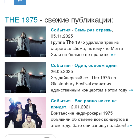
THE 1975
- свежие публикации:
События
-
Семь раз отрежь
,
05.11.2025
Группа The 1975 удалила трек из
старого альбома, потому что Мэтти
Хили он больше не нравится
»»
События
-
Один, совсем один
,
26.05.2025
Хедлайнерский сет The 1975 на
Glastonbury Festival станет их
единственным концертом в этом году
»»
События
-
Все равно никто не
придет
,
12.01.2021
Британские инди-рокеры
1975
объявили об отмене всех концертов в
этом году. Зато они запишут альбом!
»»