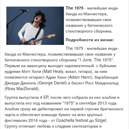
The 1975
- милейшая инди-
банда из Манчестера,
позаимствовавшая свое
название у битнического
стихотворного сборника.
Подробности из жизни:
The 1975 - милейшая инди-
банда из Манчестера, позаимствовавшая свое название у
битнического стихотворного сборника "1 June, The 1975".
Первым на авансцену выходит харизматичный. с буйными
кудрями Мэтт Хили (Matt Healy, вокал, гитара), за ним
появляются гитарист Адам Ханн (Adam Hann), барабанщик
Джордж Даниэль (George Daniel) и басист Росс Макдональд
(Ross MacDonald).
Группа выпустила 4 EP, после чего собрала из них альбом и
выпустила его под названием "1975" в сентябре 2013 года.
Альбом сразу же дебютировал на первой строчке британского
чарта и обеспечил команде букинг на всех крупных
фестивалях 2014 года - от Coachella festival до Sziget.
Группу отличает любовь к сладким синтезаторам и