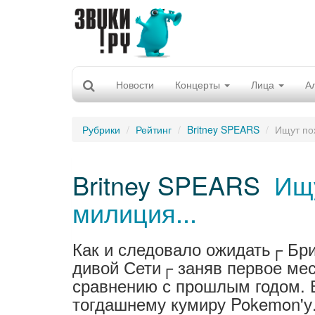
Новости
Концерты
Лица
А
Рубрики
Рейтинг
Britney SPEARS
Ищут по
Britney SPEARS
Ищ
милиция...
Как и следовало ожидать┌ Бр
дивой Сети┌ заняв первое мес
сравнению с прошлым годом. 
тогдашнему кумиру Pokemon'у.