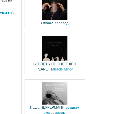
лась на
УКИ РУ
)
Отваал
Хоровод
SECRETS OF THE THIRD
PLANET
Miracle Minor
Паша НЕККЕРМАНН
Бывшим
экстремалам