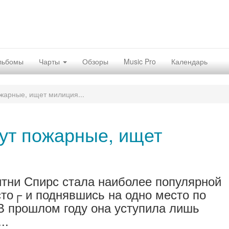
льбомы
Чарты
Обзоры
Music Pro
Календарь
жарные, ищет милиция...
ут пожарные, ищет
итни Спирс стала наиболее популярной
то┌ и поднявшись на одно место по
В прошлом году она уступила лишь
..