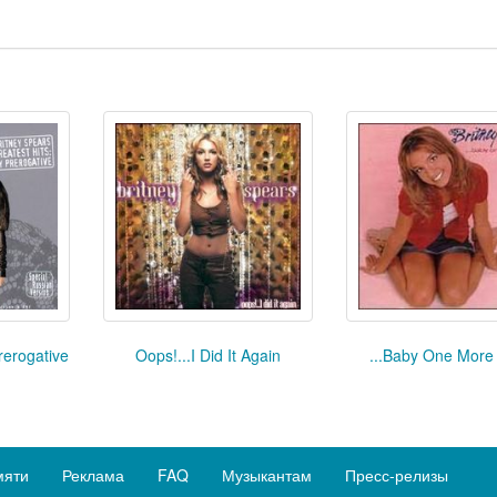
rerogative
Oops!...I Did It Again
...Baby One More
мяти
Реклама
FAQ
Музыкантам
Пресс-релизы