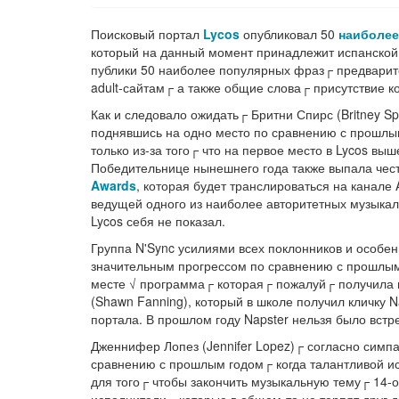
Поисковый портал
Lycos
опубликовал 50
наиболее
который на данный момент принадлежит испанской
публики 50 наиболее популярных фраз┌ предвари
adult-сайтам┌ а также общие слова┌ присутствие ко
Как и следовало ожидать┌ Бритни Спирс (Britney S
поднявшись на одно место по сравнению с прошлы
только из-за того┌ что на первое место в Lycos вы
Победительнице нынешнего года также выпала чес
Awards
, которая будет транслироваться на канале
ведущей одного из наиболее авторитетных музыкаль
Lycos себя не показал.
Группа N'Sync усилиями всех поклонников и особен
значительным прогрессом по сравнению с прошлым 
месте √ программа┌ которая┌ пожалуй┌ получила 
(Shawn Fanning), который в школе получил кличку 
портала. В прошлом году Napster нельзя было встр
Дженнифер Лопез (Jennifer Lopez)┌ согласно симпа
сравнению с прошлым годом┌ когда талантливой ис
для того┌ чтобы закончить музыкальную тему┌ 14-