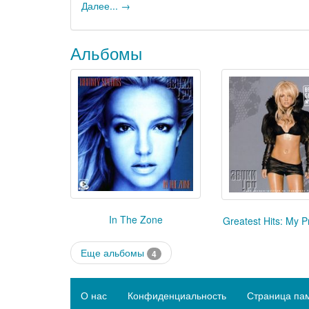
Далее... →
Альбомы
In The Zone
Greatest Hits: My P
Еще альбомы
4
О нас
Конфиденциальность
Страница па