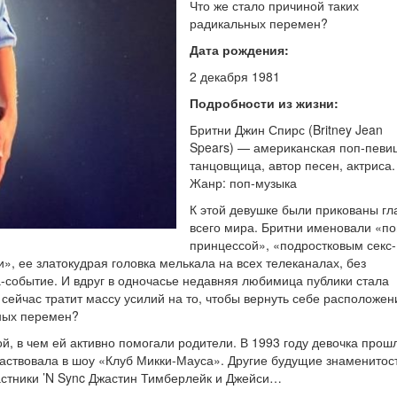
Что же стало причиной таких
радикальных перемен?
Дата рождения:
2 декабря 1981
Подробности из жизни:
Бритни Джин Спирс (Britney Jean
Spears) — американская поп-певи
танцовщица, автор песен, актриса.
Жанр: поп-музыка
К этой девушке были прикованы гл
всего мира. Бритни именовали «по
принцессой», «подростковым секс-
, ее златокудрая головка мелькала на всех телеканалах, без
а-событие. И вдруг в одночасье недавняя любимица публики стала
сейчас тратит массу усилий на то, чтобы вернуть себе расположен
ьных перемен?
ой, в чем ей активно помогали родители. В 1993 году девочка прош
участвовала в шоу «Клуб Микки-Мауса». Другие будущие знаменитос
астники ’N Sync Джастин Тимберлейк и Джейси…