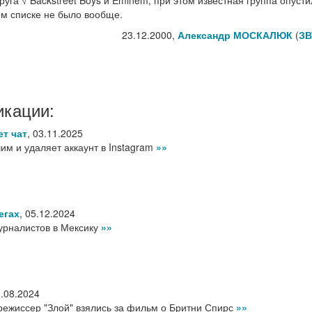
уга √ Backstreet Boys и Eminem, при этом известная группа опусти
м списке не было вообще.
23.12.2000,
Александр МОСКАЛЮК
(
ЗВ
икации:
ет чат
,
03.11.2025
им и удаляет аккаунт в Instagram
»»
егах
,
05.12.2024
урналистов в Мексику
»»
.08.2024
режиссер "Злой" взялись за фильм о Бритни Спирс
»»