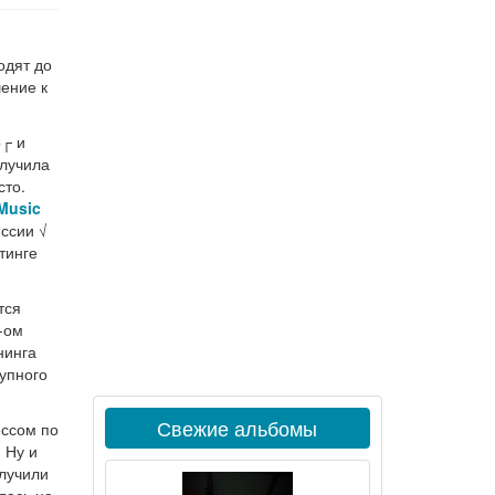
,
одят до
ение к
о┌ и
олучила
сто.
Music
иссии √
тинге
тся
-ом
нинга
рупного
Свежие альбомы
ессом по
 Ну и
олучили