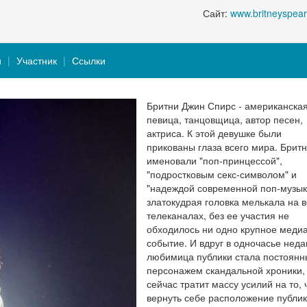
Сайт:
www.britneyspea
и
Участник
Ссылки
Бритни Джин Спирс - американская
певица, танцовщица, автор песен,
актриса. К этой девушке были
прикованы глаза всего мира. Брит
именовали "поп-принцессой",
"подростковым секс-символом" и
"надеждой современной поп-музык
златокудрая головка мелькала на в
телеканалах, без ее участия не
обходилось ни одно крупное медиа
событие. И вдруг в одночасье нед
любимица публики стала постоян
персонажем скандальной хроники,
сейчас тратит массу усилий на то,
вернуть себе расположение публики