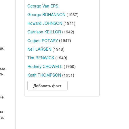
George Van EPS
George BOHANNON
(1937)
Howard JOHNSON
(1941)
Garrison KEILLOR
(1942)
София РОТАРУ
(1947)
ца,
Neil LARSEN
(1948)
Tim RENWICK
(1949)
Rodney CROWELL
(1950)
аза
п-
Keith THOMPSON
(1951)
Добавить факт
ие
ла
ти,