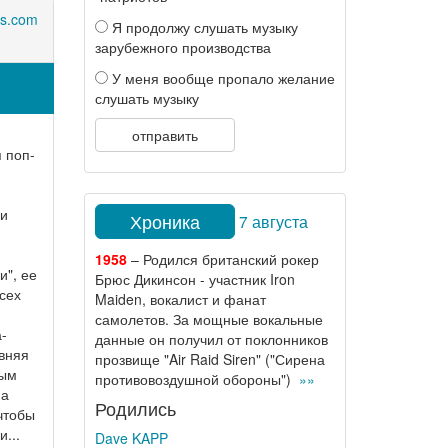
rs.com
Я продолжу слушать музыку
зарубежного производства
У меня вообще пропало желание
слушать музыку
отправить
 поп-
ни
Хроника
7 августа
1958
– Родился британский рокер
и", ее
Брюс Дикинсон - участник Iron
сех
Maiden, вокалист и фанат
самолетов. За мощные вокальные
-
данные он получил от поклонников
авняя
прозвище "Air Raid Siren" ("Сирена
ным
противовоздушной обороны")
»»
 а
Родились
 чтобы
...
Dave KAPP