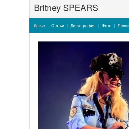
Britney SPEARS
Досье
Статьи
Дискография
Фото
Песн