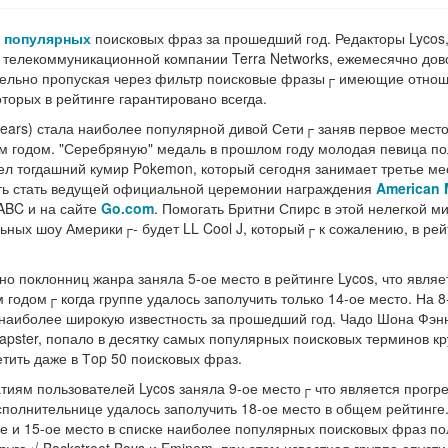
 популярных
поисковых фраз за прошедший год. Редакторы Lycos
 телекоммуникационной компании Terra Networks, ежемесячно дов
тельно пропуская через фильтр поисковые фразы┌ имеющие отнош
торых в рейтинге гарантировано всегда.
pears) стала наиболее популярной дивой Сети┌ заняв первое мест
м годом. "Серебряную" медаль в прошлом году молодая певица п
шел тогдашний кумир Pokemon, который сегодня занимает третье ме
ть стать ведущей официальной церемонии награждения
American 
 ABC и на сайте
Go.com
. Помогать Бритни Спирс в этой нелегкой м
ных шоу Америки┌- будет LL Cool J, который┌ к сожалению, в рей
но поклонниц жанра заняла 5-ое место в рейтинге Lycos, что являе
годом┌ когда группе удалось заполучить только 14-ое место. На 8
наиболее широкую известность за прошедший год. Чадо Шона Фэн
Napster, попало в десятку самых популярных поисковых терминов к
етить даже в Тop 50 поисковых фраз.
тиям пользователей Lycos заняла 9-ое место┌ что является прогр
полнительнице удалось заполучить 18-ое место в общем рейтинге.
ое и 15-ое место в списке наиболее популярных поисковых фраз п