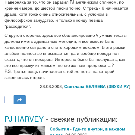
Наверняка за то, что он заразил PJ английским сплином, по
крайней мере, до шестой песни точно. С трека - 6 начинается
драйв, хотя тоже очень относительный, с уклоном в
философское занудство, и только к концу певица
"расходится".
С другой стороны, здесь все сбалансировано v умные тексты
должны иметь адекватные мелодии, и все вместе быть
качественно сыграно и спето хорошим вокалом. В эти рамки
альбом полностью вписывается, да и вообще повода нет
сказать, что он нехорош. Интересно было бы послушать, как
это все прозвучит живьем, но кто же нам предложит...?
P.S. Третья вещь начинается с той же ноты, на которой
закончилась вторая.
28.08.2008,
Светлана БЕЛЯЕВА
(
ЗВУКИ РУ
)
PJ HARVEY
- свежие публикации:
События
-
Где-то внутри, в каждом
из нас
,
24.06.2026