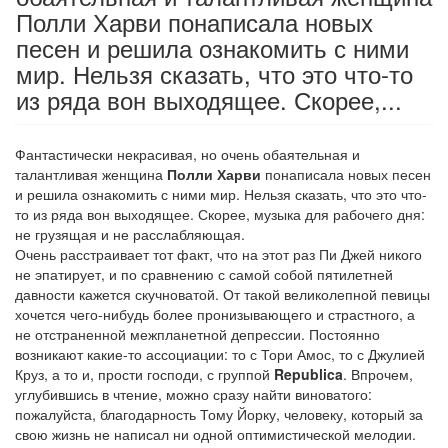
Полли Харви понаписала новых
песен и решила ознакомить с ними
мир. Нельзя сказать, что это что-то
из ряда вон выходящее. Скорее,...
Фантастически некрасивая, но очень обаятельная и
талантливая женщина
Полли Харви
понаписала новых песен
и решила ознакомить с ними мир. Нельзя сказать, что это что-
то из ряда вон выходящее. Скорее, музыка для рабочего дня:
не грузящая и не расслабляющая.
Очень расстраивает тот факт, что на этот раз Пи Джей никого
не эпатирует, и по сравнению с самой собой пятилетней
давности кажется скучноватой. От такой великолепной певицы
хочется чего-нибудь более пронизывающего и страстного, а
не отстраненной межпланетной депрессии. Постоянно
возникают какие-то ассоциации: то с Тори Амос, то с Джулией
Круз, а то и, прости господи, с группой
Republica
. Впрочем,
углубившись в чтение, можно сразу найти виноватого:
пожалуйста, благодарность Тому Йорку, человеку, который за
свою жизнь не написал ни одной оптимистической мелодии.