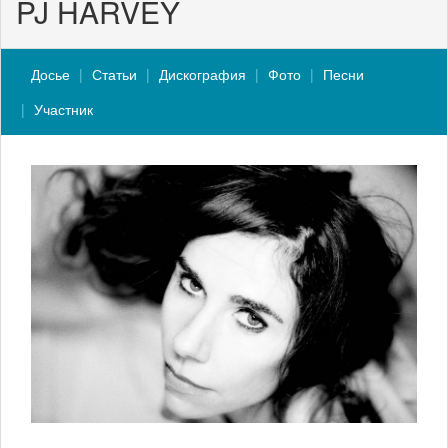
PJ HARVEY
Досье
Статьи
Дискография
Фото
Песни
Участник