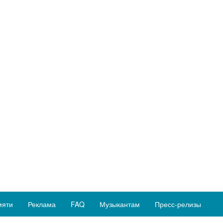
мяти
Реклама
FAQ
Музыкантам
Пресс-релизы