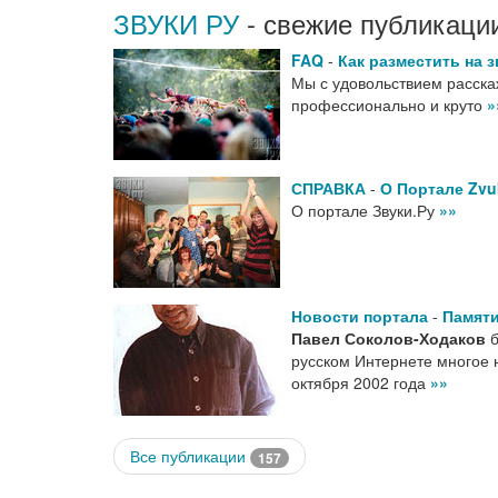
ЗВУКИ РУ
- свежие публикаци
FAQ
-
Как разместить на 
Мы с удовольствием расска
профессионально и круто
»
СПРАВКА
-
О Портале Zvuk
О портале Звуки.Ру
»»
Новости портала
-
Памяти
Павел Соколов-Ходаков
б
русском Интернете многое 
октября 2002 года
»»
Все публикации
157