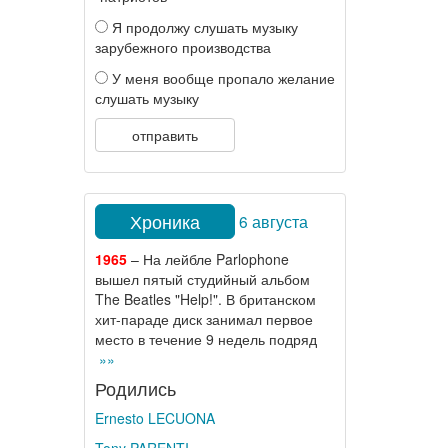
Я продолжу слушать музыку
зарубежного производства
У меня вообще пропало желание
слушать музыку
отправить
Хроника
6 августа
1965
– На лейбле Parlophone
вышел пятый студийный альбом
The Beatles "Help!". В британском
хит-параде диск занимал первое
место в течение 9 недель подряд
»»
Родились
Ernesto LECUONA