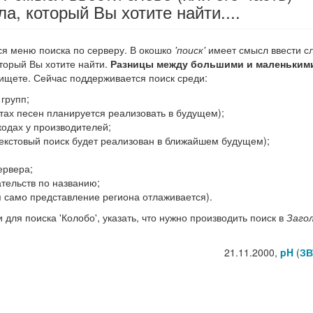
а, который Вы хотите найти....
ся меню поиска по серверу. В окошко
'поиск'
имеет смысл ввести с
оторый Вы хотите найти.
Разницы между большими и маленьким
ы ищете. Сейчас поддерживается поиск среди:
 групп;
кстах песен планируется реализовать в будущем);
кодах у производителей;
отекстовый поиск будет реализован в ближайшем будущем);
ервера;
ательств по названию;
я само представление региона отлаживается).
 для поиска 'Колобо', указать, что нужно производить поиск в
Заго
21.11.2000,
pH
(
ЗВ