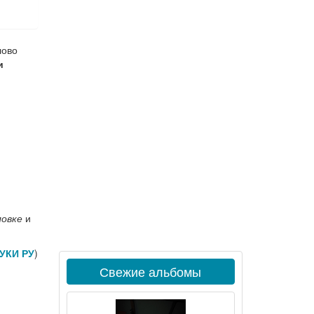
лово
и
ловке
и
УКИ РУ
)
Свежие альбомы