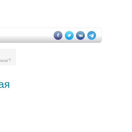
омов'?
ая