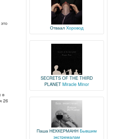
 это
Отваал
Хоровод
SECRETS OF THE THIRD
PLANET
Miracle Minor
 в
я 26
Паша НЕККЕРМАНН
Бывшим
экстремалам