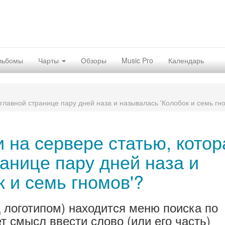
льбомы
Чарты
Обзоры
Music Pro
Календарь
 главной странице пару дней наза и называлась 'Колобок и семь гн
и на сервере статью, котор
анице пару дней наза и
 и семь гномов'?
д логотипом) находится меню поиска по
ет смысл ввести слово (или его часть)