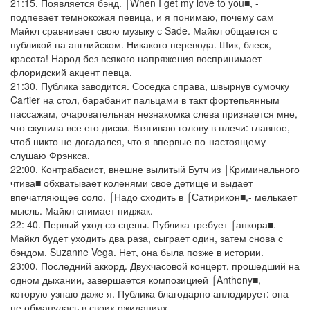
21:15. Появляется бэнд. ⌠When I get my love to you■, -
подпевает темнокожая певица, и я понимаю, почему сам
Майкл сравнивает свою музыку с Sade. Майкл общается с
публикой на английском. Никакого перевода. Шик, блеск,
красота! Народ без всякого напряжения воспринимает
флоридский акцент певца.
21:30. Публика заводится. Соседка справа, швырнув сумочку
Cartier на стол, барабанит пальцами в такт фортепьянным
пассажам, очаровательная незнакомка слева признается мне,
что скупила все его диски. Втягиваю голову в плечи: главное,
чтоб никто не догадался, что я впервые по-настоящему
слушаю Фрэнкса.
22:00. Контрабасист, внешне вылитый Бутч из ⌠Криминального
чтива■ обхватывает коленями свое детище и выдает
впечатляющее соло. ⌠Надо сходить в ⌠Сатирикон■,- мелькает
мысль. Майкл снимает пиджак.
22: 40. Первый уход со сцены. Публика требует ⌠анкора■.
Майкл будет уходить два раза, сыграет один, затем снова с
бэндом. Suzanne Vega. Нет, она была позже в истории.
23:00. Последний аккорд. Двухчасовой концерт, прошедший на
одном дыхании, завершается композицией ⌠Anthony■,
которую узнаю даже я. Публика благодарно аплодирует: она
не обманулась в своих ожиданиях.