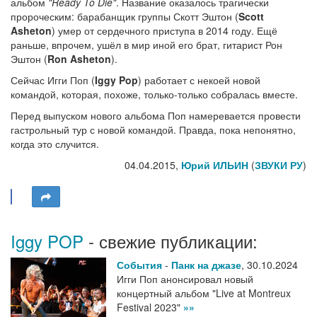
альбом
"Ready To Die"
. Название оказалось трагически
пророческим: барабанщик группы Скотт Эштон (
Scott
Asheton
) умер от сердечного приступа в 2014 году. Ещё
раньше, впрочем, ушёл в мир иной его брат, гитарист Рон
Эштон (
Ron Asheton
).
Сейчас Игги Поп (
Iggy Pop
) работает с некоей новой
командой, которая, похоже, только-только собралась вместе.
Перед выпуском нового альбома Поп намеревается провести
гастрольный тур с новой командой. Правда, пока непонятно,
когда это случится.
04.04.2015,
Юрий ИЛЬИН
(
ЗВУКИ РУ
)
Iggy POP
- свежие публикации:
События
-
Панк на джазе
,
30.10.2024
Игги Поп анонсировал новый
концертный альбом "Live at Montreux
Festival 2023"
»»