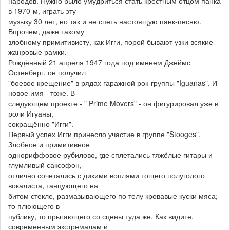
народов. Нужно было умудриться стать крестным отцом панка
в 1970-м, играть эту
музыку 30 лет, но так и не спеть настоящую панк-песню.
Впрочем, даже такому
злобному примитивисту, как Игги, порой бывают узки всякие
жанровые рамки.
Рождённый 21 апреля 1947 года под именем Джеймс
Остенберг, он получил
"боевое крещение" в рядах гаражной рок-группы "Iguanas". И
новое имя - тоже. В
следующем проекте - " Prime Movers" - он фигурировал уже в
роли Игуаны,
сокращённо "Игги".
Первый успех Игги принесло участие в группе "Stooges".
Злобное и примитивное
однориффовое рубилово, где сплетались тяжёлые гитары и
глумливый саксофон,
отлично сочетались с дикими воплями тощего полуголого
вокалиста, танцующего на
битом стекле, размазывающего по телу кровавые куски мяса;
то плюющего в
публику, то прыгающего со сцены туда же. Как видите,
современным экстремалам и