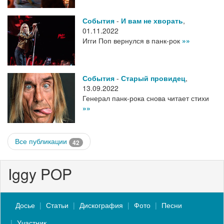
События
-
И вам не хворать
,
01.11.2022
Игги Поп вернулся в панк-рок
»»
События
-
Старый провидец
,
13.09.2022
Генерал панк-рока снова читает стихи
»»
Все публикации
42
Iggy POP
Досье
Статьи
Дискография
Фото
Песни
Участник