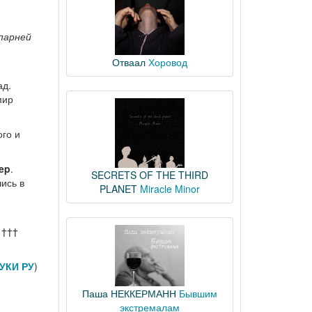
парней
Отваал
Хоровод
ад.
мир
ого и
ep
.
SECRETS OF THE THIRD
ись в
PLANET
Miracle Minor
 †††
УКИ РУ
)
Паша НЕККЕРМАНН
Бывшим
экстремалам