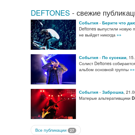
DEFTONES
- свежие публикац
События
-
Берите что да
Deftones выпустили новую пл
не выйдет никогда
»»
События
-
По сусекам
,
15
Солист Deftones собирается
альбом основной группы
»»
События
-
Заброшка
,
21.0
Матерые альтеративщики
D
Все публикации
27