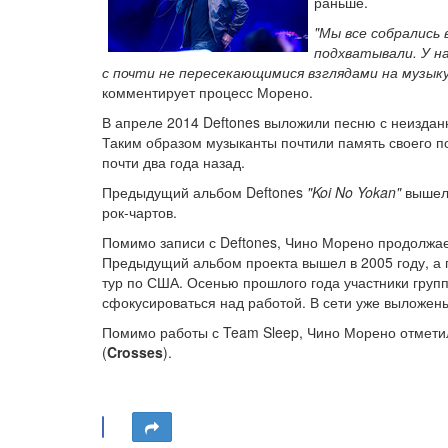
раньше.
"Мы все собрались 
подхватывали. У н
с почти не пересекающимися взглядами на музыку
комментирует процесс Морено.
В апреле 2014 Deftones выложили песню с неиздан
Таким образом музыканты почтили память своего по
почти два года назад.
Предыдущий альбом Deftones
"Koi No Yokan"
вышел 
рок-чартов.
Помимо записи с Deftones, Чино Морено продолжае
Предыдущий альбом проекта вышел в 2005 году, а п
тур по США. Осенью прошлого года участники групп
сфокусироваться над работой. В сети уже выложены
Помимо работы с Team Sleep, Чино Морено отметил
(
Crosses
).