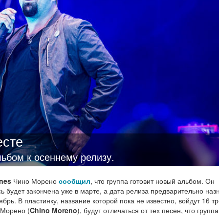
есте
льбом к осеннему релизу.
nes
Чино Морено
сообщил
, что группа готовит новый альбом. Он
сь будет закончена уже в марте, а дата релиза предварительно наз
ябрь. В пластинку, название которой пока не известно, войдут 16 тр
 Морено (
Chino Moreno
), будут отличаться от тех песен, что групп