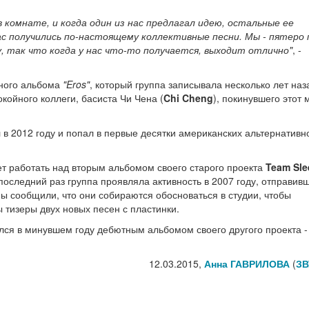
в комнате, и когда один из нас предлагал идею, остальные ее
ас получились по-настоящему коллективные песни. Мы - пятеро 
, так что когда у нас что-то получается, выходит отлично"
, -
ного альбома
"Eros"
, который группа записывала несколько лет наз
койного коллеги, басиста Чи Чена (
Chi Cheng
), покинувшего этот 
в 2012 году и попал в первые десятки американских альтернативн
т работать над вторым альбомом своего старого проекта
Team Sle
оследний раз группа проявляла активность в 2007 году, отправивш
ы сообщили, что они собираются обосноваться в студии, чтобы
 тизеры двух новых песен с пластинки.
ся в минувшем году дебютным альбомом своего другого проекта -
12.03.2015,
Анна ГАВРИЛОВА
(
ЗВ