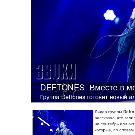
DEFTONES
Вместе в м
Группа Deftones готовит новый а
Лидер группы
Defto
рассказал, что запи
на сентябрь или окт
которые, по словам