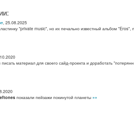
ии:
ют
,
25.08.2025
астинку "private music", но их печально известный альбом "Eros", 
.10.2020
 писать материал для своего сайд-проекта и доработать "потерян
8.2020
eftones
показали пейзажи покинутой планеты
»»