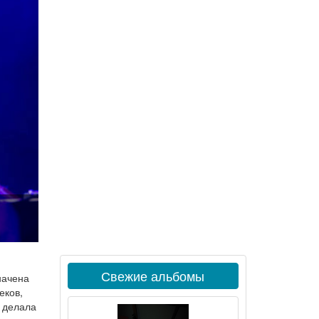
Свежие альбомы
начена
еков,
а делала