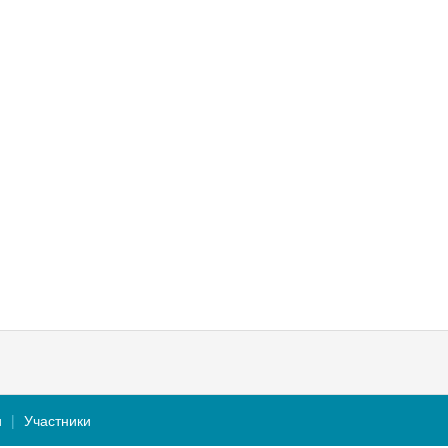
и
Участники