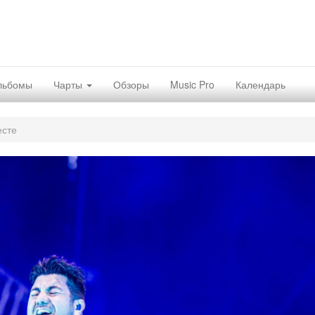
льбомы
Чарты
Обзоры
Music Pro
Календарь
есте