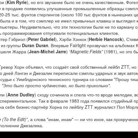
ри (
Kim Ryrie
), но его звучание было не очень качественным. Фогел
году в продаже появились улучшенные промышленные образцы сэмпл
20-25 тыс. фунтов стерлингов (около 100 тыс фунтов в нынешних це
была и в том, что сэмплер не имел привычных клавиш и выглядел 
пьютеры. Неудивительно, что эти технологии были не по карману
ь программирования отпугивали потенциальных клиентов.
тер Гэбриэл (
Peter Gabriel
), Хэрби Хэнкок (
Herbie Hancock
), Стив
) из группы
Duran Duran
. Впервые Fairlight прозвучал на альбомах 
ишеля Жарра (
Jean-Michel Jarre
)
“Magnetic Fields”
(1981), но это б
ревор Хорн объявил, что создаёт свой собственный лейбл ZTT, но 
ко дней Лэнгэн и Джезалик переписали сэмплы ударных и звук авт
 судьи с Уимблдонского теннисного турнира со словами "Прошу ти
:
"Это было просто чудачество, но было прикольно"
.
ли (
Anne Dudley
) сходу сочинила и спела что-то вроде мелодии, в
кспериментальное. Так в феврале 1983 года появился студийный п
на себя бизнес-партнёр Хорна по лейблу ZTT журналист Пол Морли
 (To the Edit)”
, а слова "инам, инам" — ни что иное, как прокручен
сполнении Джезалика.