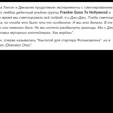
рна Лэнгэн и Джезалик продолжили эксперименты с сэмплированием
го лейбла дебютный альбом группы
Frankie Goes To Hollywood
и
о время мы сэмплировали всё подряд, я и Джи-Джи. Тогда сэмпли
а, но тогда это было что-то особенное. И мы это делали. В те
 или немного баса. Но мы хотели раздвинуть границы. Мы с Дж
уковых мусорных контейнерах. Как ворóны"
.
, сперва называлась "Кантатой для стартера Фольксвагена", но в
ox (Diversion One)"
.