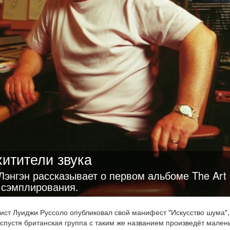
итители звука
Лэнгэн рассказывает о первом альбоме The Art
й сэмплирования.
дист Луиджи Руссоло опубликовал свой манифест "Искусство шума",
 спустя британская группа с таким же названием произведёт мален