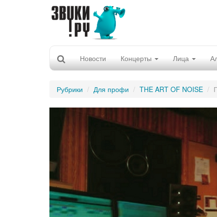
Новости
Концерты
Лица
А
Рубрики
Для профи
THE ART OF NOISE