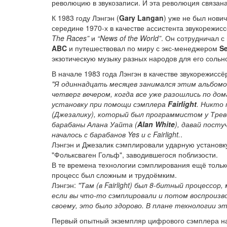
революцию в звукозаписи. И эта революция связана
К 1983 году Лэнгэн (
Gary Langan
) уже не был нови
середине 1970-х в качестве ассистента звукорежис
The Races”
и
“News of the World”
. Он сотрудничал 
ABC
и путешествовал по миру с экс-менеджером
Se
экзотическую музыку разных народов для его соль
В начале 1983 года Лэнгэн в качестве звукорежиссё
"Я одиннадцать месяцев занимался этим альбомом
четверг вечером, когда все уже разошлись по дом
установку при помощи сэмплера
Fairlight
. Никто 
(Джезалику), который был программистом у Тревора
барабаны Алана Уайта (
Alan White
), давай посту
началось с барабанов Yes и с Fairlight.
.
Лэнгэн и Джезалик сэмплировали ударную установку
"Фольксваген Гольф", заводившегося поблизости.
В те времена технологии сэмплирования ещё только
процесс был сложным и трудоёмким.
Лэнгэн:
"Там (в Fairlight) был 8-битный процессо
если вы что-то сэмплировали и потом воспроизвод
своему, это было здорово. В плане технологии эт
Первый опытный экземпляр цифрового сэмплера на