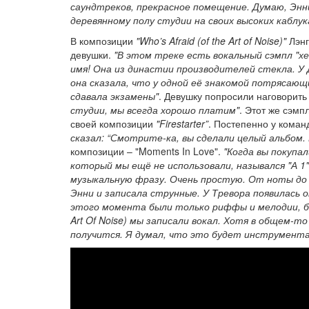
саундтреков, прекрасное помещение. Думаю, Энни
деревянному полу студии на своих высоких каблу
В композиции
"Who’s Afraid (of the Art of Noise)"
Лэнг
девушки.
"В этом треке есть вокальный сэмпл "х
имя! Она из династии производителей стекла. У 
она сказала, что у одной её знакомой потрясающи
сдавала экзамены"
. Девушку попросили наговорить
студии, мы всегда хорошо платим"
. Этот же сэмп
своей композиции
"Firestarter”
. Постепенно у кома
сказал: “Смотрите-ка, вы сделали целый альбом.
композиции – "Moments In Love".
"Когда вы покупал
который мы ещё не использовали, назывался "А 1".
музыкальную фразу. Очень простую. От ноты до к с
Энни и записала струнные. У Тревора появилась о
этого момента были только риффы и мелодии, без
Art Of Noise) мы записали вокал. Хотя в общем-т
получится. Я думал, что это будет инструмента