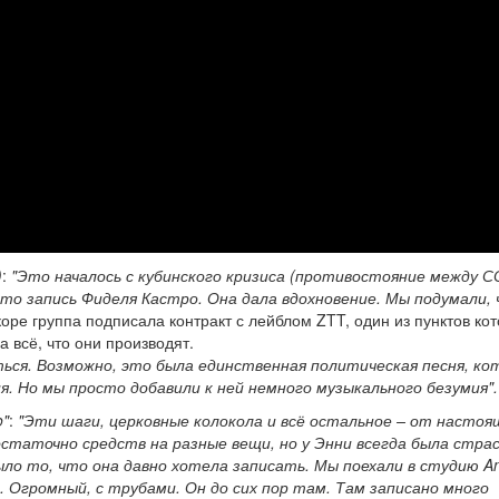
)
:
"Это началось с кубинского кризиса (противостояние между С
Это запись Фиделя Кастро. Она дала вдохновение. Мы подумали,
оре группа подписала контракт с лейблом ZTT, один из пунктов кот
а всё, что они производят.
ться. Возможно, это была единственная политическая песня, к
я. Но мы просто добавили к ней немного музыкального безумия".
o"
:
"Эти шаги, церковные колокола и всё остальное – от настоя
достаточно средств на разные вещи, но у Энни всегда была стра
ло то, что она давно хотела записать. Мы поехали в студию An
 Огромный, с трубами. Он до сих пор там. Там записано много