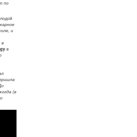
т по
олодой
икарное
оле, и
 в
igy
в
р
ал
 пришла
До
когда (в
го