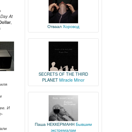
в
 Day At
Dollar
,
Отваал
Хоровод
я
SECRETS OF THE THIRD
PLANET
Miracle Minor
биля
м
ее. И
о-
Паша НЕККЕРМАНН
Бывшим
тали
экстремалам