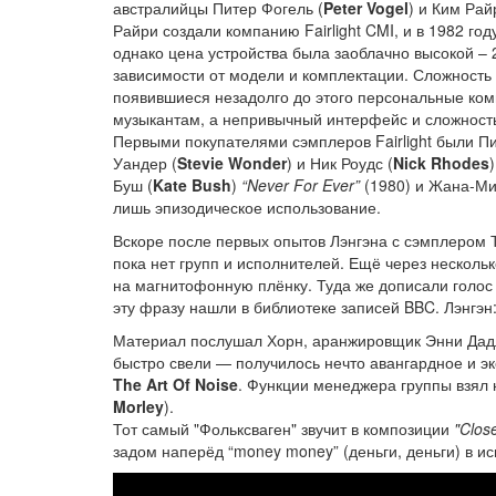
австралийцы Питер Фогель (
Peter Vogel
) и Ким Рай
Райри создали компанию Fairlight CMI, и в 1982 
однако цена устройства была заоблачно высокой – 
зависимости от модели и комплектации. Сложность 
появившиеся незадолго до этого персональные ком
музыкантам, а непривычный интерфейс и сложност
Первыми покупателями сэмплеров Fairlight были Пи
Уандер (
Stevie Wonder
) и Ник Роудс (
Nick Rhodes
Буш (
Kate Bush
)
“Never For Ever”
(1980) и Жана-М
лишь эпизодическое использование.
Вскоре после первых опытов Лэнгэна с сэмплером Т
пока нет групп и исполнителей. Ещё через несколь
на магнитофонную плёнку. Туда же дописали голос
эту фразу нашли в библиотеке записей BBC. Лэнгэн
Материал послушал Хорн, аранжировщик Энни Дад
быстро свели — получилось нечто авангардное и э
The Art Of Noise
. Функции менеджера группы взял 
Morley
).
Тот самый "Фольксваген" звучит в композиции
"Close
задом наперёд “money money” (деньги, деньги) в и