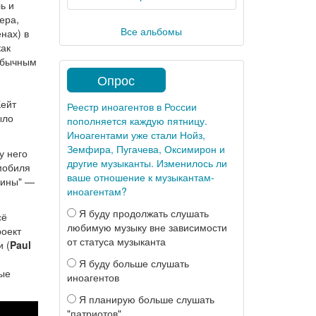
ь и
ера,
Все альбомы
нах) в
как
 обычным
Опрос
и
Кейт
Реестр иноагентов в России
ыло
пополняется каждую пятницу.
Иноагентами уже стали Нойз,
Земфира, Пугачева, Оксимирон и
у него
другие музыканты. Изменилось ли
омобиля
ваше отношение к музыкантам-
шины" —
иноагентам?
Я буду продолжать слушать
сё
любимую музыку вне зависимости
роект
от статуса музыканта
 (
Paul
Я буду больше слушать
ные
иноагентов
Я планирую больше слушать
"патриотов"