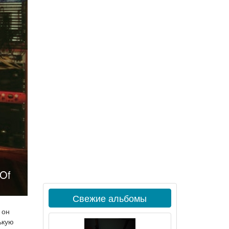
 Of
Свежие альбомы
 он
ькую