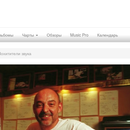
льбомы
Чарты
Обзоры
Music Pro
Календарь
Похитители звука