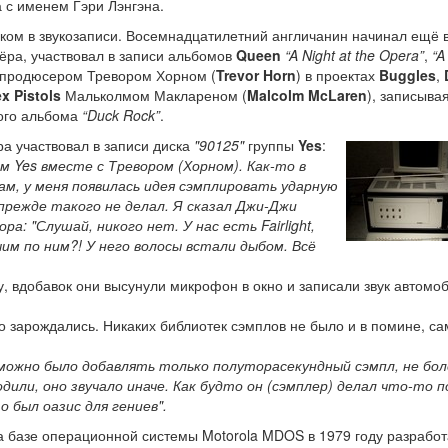
 с именем Гэри Лэнгэна.
чком в звукозаписи. Восемнадцатилетний англичанин начинал ещё 
сёра, участвовал в записи альбомов
Queen
“A Night at the Opera”
,
“A
с продюсером Тревором Хорном (
Trevor Horn
) в проектах
Buggles
,
x Pistols
Мальколмом Маклареном (
Malcolm McLaren
), записыва
ного альбома
“Duck Rock”
.
ра участвовал в записи диска
"90125"
группы
Yes
:
 Yes вместе с Тревором (Хорном). Как-то в
ам, у меня появилась идея сэмплировать ударную
прежде такого не делал. Я сказал Джи-Джи
: "Слушай, никого нет. У нас есть Fairlight,
чим по ним?! У него волосы встали дыбом. Всё
, вдобавок они высунули микрофон в окно и записали звук автомо
 зарождались. Никаких библиотек сэмплов не было и в помине, са
р, можно было добавлять только полуторасекундный сэмпл, не бол
или, оно звучало иначе. Как будто он (сэмплер) делал что-то п
о был оазис для гениев".
 базе операционной системы Motorola MDOS в 1979 году разрабо