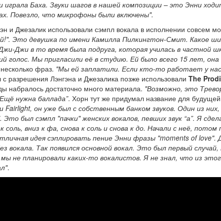
 играла Баха. Звуки шагов в нашей композиции – это Энни ходи
ках. Повезло, что микрофоны были включены".
эн и Джезалик использовали сэмпл вокала в исполнении совсем м
ей!". Это девушка по имени Камилла Пилкингтон-Смит. Какое ш
Джи-Джи в то время была подруга, которая училась в частной шк
й голос. Мы пригласили её в студию. Ей было всего 15 лет, она
 несколько фраз.
"Мы ей заплатили. Если кто-то работает у нас
л с разрешения Лэнгэна и Джезалика позже использовали
The Prod
нды набралось достаточно много материала.
"Возможно, это Трево
 Ещё нужна баллада”
. Хорн тут же придумал название для будущей
и Fairlight, он уже был с собственным банком звуков. Один из них,
 Это был сэмпл "пачки" женских вокалов, певших звук “а”. Я сдел
оль, вниз к фа, снова к соль и снова к до. Начали с неё, потом
тличная идея сэплировать пение Энни фразы "moments of love". 
 вокала. Так появился основной вокал. Это был первый случай, 
о мы не планировали каких-то вокалистов. Я не знал, что из это
л"
.