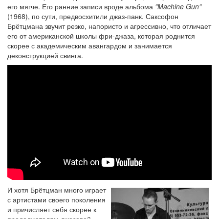
его мягче. Его ранние записи вроде альбома
"Machine Gun"
(1968), по сути, предвосхитили джаз-панк. Саксофон
Брётцмана звучит резко, напористо и агрессивно, что отличает
его от американской школы фри-джаза, которая роднится
скорее с академическим авангардом и занимается
деконструкцией свинга.
И хотя Брётцман много играет
с артистами своего поколения
и причисляет себя скорее к