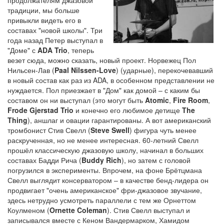
продолжателям джазовой
традиции, мы больше
привыкли видеть его в
составах "новой школы". Три
года назад Петер выступал в
"Доме" с
ADA Trio
, теперь
везет сюда, можно сказать, новый проект. Норвежец Пол
Нильсен-Лав (
Paal Nilssen-Love
) (ударные), перекочевавший
в новый состав как раз из ADA, в особенном представлении не
нуждается. Пол приезжает в "Дом" как домой – с каким бы
составом он ни выступал (это могут быть
Atomic
,
Fire Room
,
Frode Gjerstad Trio
и конечно его любимое детище
The
Thing
), аншлаг и овации гарантированы. А вот американский
тромбонист Стив Свелл (
Steve Swell
) фигура чуть менее
раскрученная, но не менее интересная. 60-летний Свелл
прошёл классическую джазовую школу, начинал в больших
составах Бадди Рича (
Buddy Rich
), но затем с головой
погрузился в эксперименты. Впрочем, на фоне Брётцмана
Свелл выглядит консерватором – в качестве бенд-лидера он
продвигает "очень американское" фри-джазовое звучание,
здесь нетрудно усмотреть параллели с тем же Орнеттом
Коулменом (
Ornette Coleman
). Стив Свелл выступал и
записывался вместе с Кеном Вандермарком, Хамидом