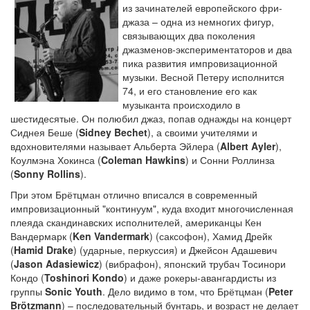
из зачинателей европейского фри-
джаза – одна из немногих фигур,
связывающих два поколения
джазменов-экспериментаторов и два
пика развития импровизационной
музыки. Весной Петеру исполнится
74, и его становление его как
музыканта происходило в
шестидесятые. Он полюбил джаз, попав однажды на концерт
Сиднея Беше (
Sidney Bechet
), а своими учителями и
вдохновителями называет Альберта Эйлера (
Albert Ayler
),
Коулмэна Хокинса (
Coleman Hawkins
) и Сонни Роллинза
(
Sonny Rollins
).
При этом Брётцман отлично вписался в современный
импровизационный "континуум", куда входит многочисленная
плеяда скандинавских исполнителей, американцы Кен
Вандермарк (
Ken Vandermark
) (саксофон), Хамид Дрейк
(
Hamid Drake
) (ударные, перкуссия) и Джейсон Адашевич
(
Jason Adasiewicz
) (вибрафон), японский трубач Тосинори
Кондо (
Toshinori Kondo
) и даже рокеры-авангардисты из
группы
Sonic Youth
. Дело видимо в том, что Брётцман (
Peter
Brötzmann
) – последовательный бунтарь, и возраст не делает