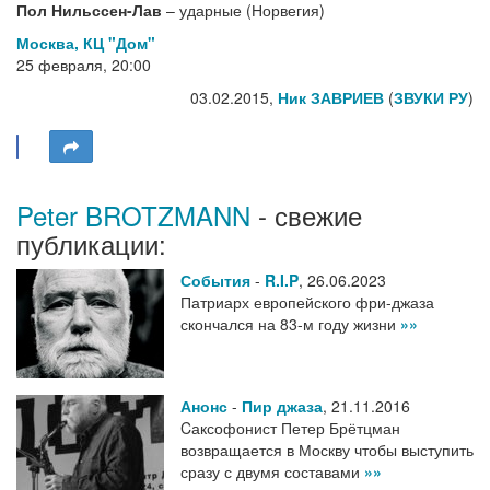
Пол Нильссен-Лав
– ударные (Норвегия)
Москва, КЦ "Дом"
25 февраля, 20:00
03.02.2015,
Ник ЗАВРИЕВ
(
ЗВУКИ РУ
)
Peter BROTZMANN
- свежие
публикации:
События
-
R.I.P
,
26.06.2023
Патриарх европейского фри-джаза
скончался на 83-м году жизни
»»
Анонс
-
Пир джаза
,
21.11.2016
Cаксофонист Петер Брётцман
возвращается в Москву чтобы выступить
сразу с двумя составами
»»