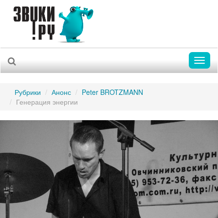
Toggl
naviga
Рубрики
Анонс
Peter BROTZMANN
Генерация энергии