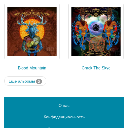
Blood Mountain
Crack The Skye
Еще альбомы
2
О нас
Конфиденциальность
Страница памяти