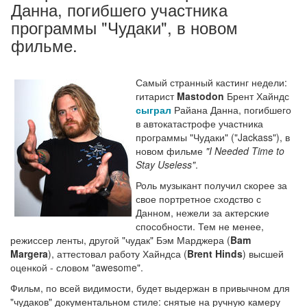
Данна, погибшего участника
программы "Чудаки", в новом
фильме.
Самый странный кастинг недели:
гитарист
Mastodon
Брент Хайндс
сыграл
Райана Данна, погибшего
в автокатастрофе участника
программы "Чудаки" ("Jackass"), в
новом фильме
"I Needed Time to
Stay Useless"
.
Роль музыкант получил скорее за
свое портретное сходство с
Данном, нежели за актерские
способности. Тем не менее,
режиссер ленты, другой "чудак" Бэм Марджера (
Bam
Margera
), аттестовал работу Хайндса (
Brent Hinds
) высшей
оценкой - словом "awesome".
Фильм, по всей видимости, будет выдержан в привычном для
"чудаков" документальном стиле: снятые на ручную камеру