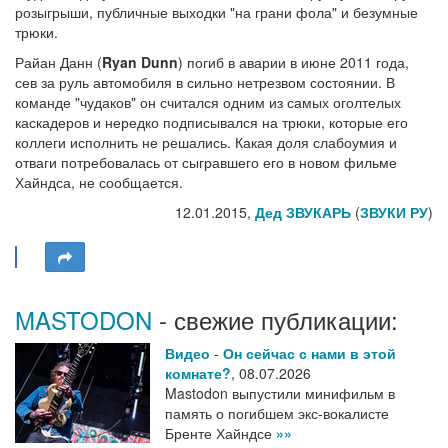
розыгрыши, публичные выходки "на грани фола" и безумные
трюки.
Райан Данн (
Ryan Dunn
) погиб в аварии в июне 2011 года,
сев за руль автомобиля в сильно нетрезвом состоянии. В
команде "чудаков" он считался одним из самых оголтелых
каскадеров и нередко подписывался на трюки, которые его
коллеги исполнить не решались. Какая доля слабоумия и
отваги потребовалась от сыгравшего его в новом фильме
Хайндса, не сообщается.
12.01.2015,
Дед ЗВУКАРЬ
(
ЗВУКИ РУ
)
MASTODON
- свежие публикации:
Видео
-
Он сейчас с нами в этой
комнате?
,
08.07.2026
Mastodon выпустили минифильм в
память о погибшем экс-вокалисте
Бренте Хайндсе
»»