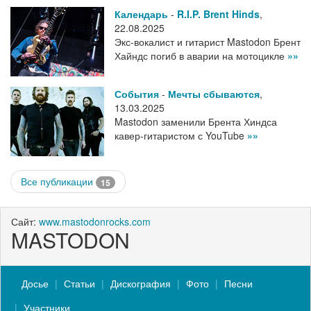
Календарь
-
R.I.P. Brent Hinds
,
22.08.2025
Экс-вокалист и гитарист Mastodon Брент
Хайндс погиб в аварии на мотоцикле
»»
События
-
Мечты сбываются
,
13.03.2025
Mastodon заменили Брента Хиндса
кавер-гитаристом с YouTube
»»
Все публикации
15
Сайт:
www.mastodonrocks.com
MASTODON
Досье
Статьи
Дискография
Фото
Песни
Участники