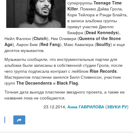
супергруппы
Teenage Time
Killer
. Помимо Дэйва Грола,
Кори Тейлора и Рэнди Блайта,
в записи альбома группы
примут участие Джелло
Биафра (
Dead Kennedys
),
Нейл Фаллон (
Clutch
), Ник Оливери (
Queens of the Stone
Age
), Аарон Бим (
Red Fang
), Макс Кавалера (
Soulfly
) и еще
десяток музыкантов.
Музыканты сообщили, что инструментальные партии для
альбома были записаны в собственной студии Грола, после
чего группа подписала контракт с лейблом
Rise Records
.
Мастерингом пластинки занялся Билл Стивенсон, участник
групп
The Decsendents
и
Black Flag
.
Точная дата выхода пластинки звездного проекта, а также ее
название пока не сообщаются.
23.12.2014,
Анна ГАВРИЛОВА
(
ЗВУКИ РУ
)