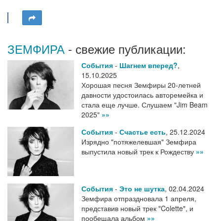
ЗЕМФИРА
- свежие публикации:
События
-
Шагнем вперед?
,
15.10.2025
Хорошая песня Земфиры 20-летней
давности удостоилась авторемейка и
стала еще лучше. Слушаем "Jim Beam
2025"
»»
События
-
Счастье есть
,
25.12.2024
Изрядно "потяжелевшая" Земфира
выпустила новый трек к Рождеству
»»
События
-
Это не шутка
,
02.04.2024
Земфира отпраздновала 1 апреля,
представив новый трек "Colette", и
пообещала альбом
»»