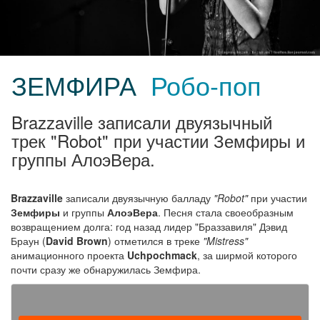
ЗЕМФИРА
Робо-поп
Brazzaville записали двуязычный
трек "Robot" при участии Земфиры и
группы АлоэВера.
Brazzaville
записали двуязычную балладу
"Robot"
при участии
Земфиры
и группы
АлоэВера
. Песня стала своеобразным
возвращением долга: год назад лидер "Браззавиля" Дэвид
Браун (
David Brown
) отметился в треке
"Mistress"
анимационного проекта
Uchpochmack
, за ширмой которого
почти сразу же обнаружилась Земфира.