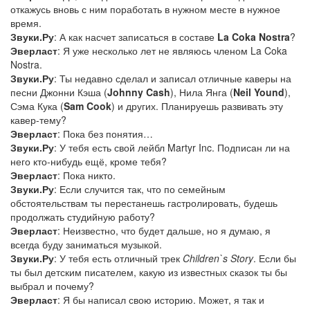
откажусь вновь с ним поработать в нужном месте в нужное
время.
Звуки.Ру
: А как насчет записаться в составе
La Coka Nostra
?
Эверласт
: Я уже несколько лет не являюсь членом La Coka
Nostra.
Звуки.Ру
: Ты недавно сделал и записал отличные каверы на
песни Джонни Кэша (
Johnny Cash
), Нила Янга (
Neil Yound
),
Сэма Кука (
Sam Cook
) и других. Планируешь развивать эту
кавер-тему?
Эверласт
: Пока без понятия…
Звуки.Ру
: У тебя есть свой лейбл Martyr Inc. Подписан ли на
него кто-нибудь ещё, кроме тебя?
Эверласт
: Пока никто.
Звуки.Ру
: Если случится так, что по семейным
обстоятельствам ты перестанешь гастролировать, будешь
продолжать студийную работу?
Эверласт
: Неизвестно, что будет дальше, но я думаю, я
всегда буду заниматься музыкой.
Звуки.Ру
: У тебя есть отличный трек
Children`s Story
. Если бы
ты был детским писателем, какую из известных сказок ты бы
выбрал и почему?
Эверласт
: Я бы написал свою историю. Может, я так и