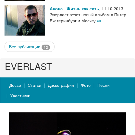
Анонс
-
Жизнь как есть
,
11.10.2013
Эверласт везет новый альбом в Питер,
Екатеринбург и Москву
»»
Все публикации
12
EVERLAST
Досье
Статьи
Дискография
Фото
Песни
Участники