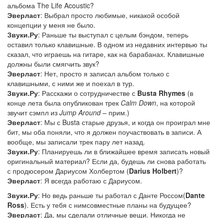
альбома The Life Acoustic?
Эверласт
: Выбрал просто любимые, никакой особой
концепции у меня не было.
Звуки.Ру
: Раньше ты выступал с целым бэндом, теперь
оставил только клавишные. В одном из недавних интервью ты
сказал, что играешь на гитаре, как на барабанах. Клавишные
должны были смягчить звук?
Эверласт
: Нет, просто я записал альбом только с
клавишными, с ними же и поехал в тур.
Звуки.Ру
: Расскажи о сотрудничестве с
Busta Rhymes
(в
конце лета была опубликован трек
Calm Down
, на которой
звучит сэмпл из
Jump Around
– прим.)
Эверласт
: Мы с Busta старые друзья, и когда он проиграл мне
бит, мы оба поняли, что я должен поучаствовать в записи. А
вообще, мы записали трек пару лет назад.
Звуки.Ру
: Планируешь ли в ближайшее время записать новый
оригинальный материал? Если да, будешь ли снова работать
с продюсером Дариусом Холбертом (
Darius Holbert
)?
Эверласт
: Я всегда работаю с Дариусом.
Звуки.Ру
: Но ведь раньше ты работал с Данте Россом(
Dante
Ross
). Есть у тебя с нимсовместные планы на будущее?
Эверласт
: Да, мы сделали отличные вещи. Никогда не