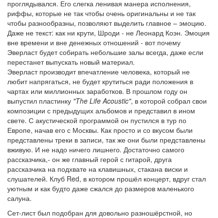
проглядывался. Его слегка ленивая манера исполнения,
риффы, которые не так чтобы очень оригинальны и не так
чтобы разнообразны, позволяют выделить главное – эмоцию.
Даже не текст: как ни крути, Шроди - не Леонард Коэн. Эмоция
вне времени и вне денежных отношений - вот почему
Эверласт будет собирать небольшие залы всегда, даже если
перестанет выпускать новый материал.
Эверласт производит впечатление человека, который не
любит напрягаться, не будет крутиться ради положения в
чартах или миллионных заработков. В прошлом году он
выпустил пластинку
"The Life Acoustic"
, в которой собрал свои
композиции с предыдущих альбомов и представил в ином
свете. С акустической программой он пустился в тур по
Европе, начав его с Москвы. Как просто и со вкусом были
представлены треки в записи, так же они были представлены
вживую. И не надо ничего лишнего. Достаточно самого
рассказчика,- он же главный герой с гитарой, друга
рассказчика на подхвате на клавишных, стакана виски и
слушателей. Клуб Red, в котором прошёл концерт, вдруг стал
уютным и как будто даже сжался до размеров маленького
салуна.
Сет-лист был подобран для довольно разношёрстной, но