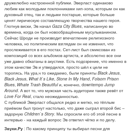
дружелюбно настроенной публики. Эверласт одинаково
любим как молодыми поклонниками хип-хопа, которым он как
духовный отец, так и людьми постарше, которые больше
ценят лирическую составляющую творчества нашего героя.
Глотнув виски, Эв начал
Gaza City Blues
, написанную во
времена, когда он был новообращённым мусульманином.
Сейчас Шроди не производит впечатление религиозного
человека, но политическим взглядам он не изменил, что
прослеживается в его постах. Сет-лист был смиксован из
композиций со всех альбомов артиста, и абсолютно все они
уже давно обкатаны в акустике. Есть подозрение, что именно в
этом качестве Эв и утвердился, просто шёл к цели не
торопясь. На ура,ч то ожидаемо, были приняты
Black Jesus
,
Black Jesus
,
What It`s Like
,
Stone In My Hand
,
Folsom Prison
Blues
,
Whate Trash Beautiful
и, конечно, downtempo
Jump
Around
. А вот то, что мужская часть аудитории также ревёт от
Love For Real
, стало неожиданностью.
С публикой Эверласт общался редко и метко, но тёплым
приёмом был тронут настолько, что даже сыграл второй бис –
задорную
Children`s Story
. Мы спросили его об этой песне в
интервью - на каждый вопрос Эв ответил чётко и по делу.
Звуки.Ру
: По какому принципу ты выбирал песни для