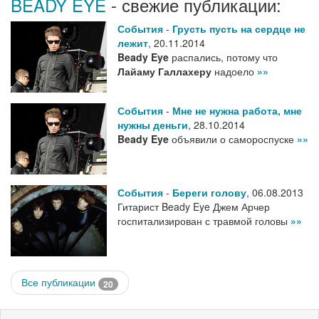
BEADY EYE
- свежие публикации:
События
-
Грусть пусть на сердце не
лежит
,
20.11.2014
Beady Eye
распались, потому что
Лайаму Галлахеру
надоело
»»
События
-
Мне не нужна работа, мне
нужны деньги
,
28.10.2014
Beady Eye
объявили о самороспуске
»»
События
-
Береги голову
,
06.08.2013
Гитарист Beady Eye Джем Арчер
госпитализирован с травмой головы
»»
Все публикации
20