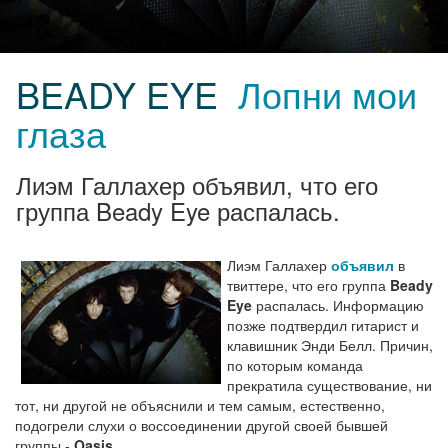
BEADY EYE
Лопни мои
глаза
Лиэм Галлахер объявил, что его
группа Beady Eye распалась.
Лиэм Галлахер
объявил
в
твиттере, что его группа
Beady
Eye
распалась. Информацию
позже подтвердил гитарист и
клавишник Энди Белл. Причин,
по которым команда
прекратила существование, ни
тот, ни другой не объяснили и тем самым, естественно,
подогрели слухи о воссоединении другой своей бывшей
группы -
Oasis
.