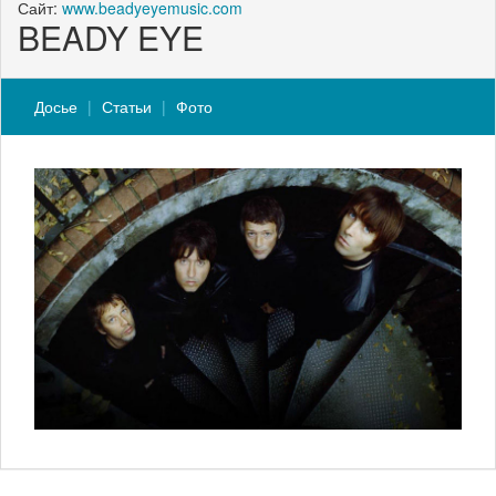
Сайт:
www.beadyeyemusic.com
BEADY EYE
Досье
Статьи
Фото