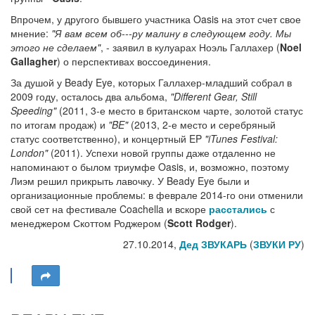
Впрочем, у другого бывшего участника Oasis на этот счет свое
мнение:
"Я вам всем об---ру малину в следующем году. Мы
этого не сделаем"
, - заявил в кулуарах Ноэль Галлахер (
Noel
Gallagher
) о перспективах воссоединения.
За душой у Beady Eye, которых Галлахер-младший собрал в
2009 году, осталось два альбома,
"Different Gear, Still
Speeding"
(2011, 3-е место в британском чарте, золотой статус
по итогам продаж) и
"BE"
(2013, 2-е место и серебряный
статус соответственно), и концертный EP
"iTunes Festival:
London"
(2011). Успехи новой группы даже отдаленно не
напоминают о былом триумфе Oasis, и, возможно, поэтому
Лиэм решил прикрыть лавочку. У Beady Eye были и
организационные проблемы: в феврале 2014-го они отменили
свой сет на фестивале Coachella и вскоре
расстались
с
менеджером Скоттом Роджером (
Scott Rodger
).
27.10.2014,
Дед ЗВУКАРЬ
(
ЗВУКИ РУ
)