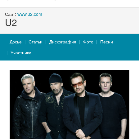
Сайт:
www.u2.com
U2
Досье
Статьи
Дискография
Фото
Песни
Участники