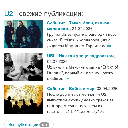
U2
- свежие публикации:
События
-
Такая, блин, вечная
молодость
,
24.07.2026
Группа U2 выпустила еще один новый
сингл "Fireflies" - коллаборацию с
диджеем Мартином Гарриксом
»»
URL
-
На этой улице подростком
,
08.07.2026
U2 сняли в Мексике клип на "Street of
Dreams", первый сингл с их нового
альбома
»»
События
-
Война и мир
,
03.04.2026
После девяти лет молчания U2
выпустили дюжину новых треков за
полтора месяца: слушаем их
пасхальный EP "Easter Lily"
»»
Все публикации
181