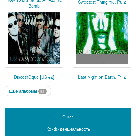
Sweetest Thing '98, Pt. 2
Bomb
DiscothOque [US #2]
Last Night on Earth, Pt. 2
Еще альбомы
92
О нас
Конфиденциальность