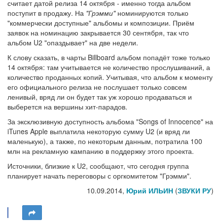
считает датой релиза 14 октября - именно тогда альбом
поступит в продажу. На
"Грэмми"
номинируются только
"коммерчески доступные" альбомы и композиции. Приём
заявок на номинацию закрывается 30 сентября, так что
альбом U2 "опаздывает" на две недели.
К слову сказать, в чарты Billboard альбом попадёт тоже только
14 октября: там учитывается не количество прослушиваний, а
количество проданных копий. Учитывая, что альбом к моменту
его официального релиза не послушает только совсем
ленивый, вряд ли он будет так уж хорошо продаваться и
выберется на вершины хит-парадов.
За эксклюзивную доступность альбома "Songs of Innocence" на
iTunes Apple выплатила некоторую сумму U2 (и вряд ли
маленькую), а также, по некоторым данным, потратила 100
млн на рекламную кампанию в поддержку этого проекта.
Источники, близкие к U2, сообщают, что сегодня группа
планирует начать переговоры с оргкомитетом "Грэмми".
10.09.2014,
Юрий ИЛЬИН
(
ЗВУКИ РУ
)