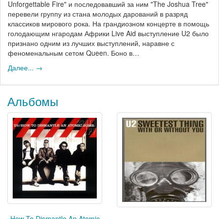
Unforgettable Fire" и последовавший за ним "The Joshua Tree"
перевели группу из стана молодых дарований в разряд
классиков мирового рока. На грандиозном концерте в помощь
голодающим нгародам Африки Live Aid выступление U2 было
признано одним из лучших выступлений, наравне с
феноменальным сетом Queen. Боно в…
Далее... →
Альбомы
How To Dismantle An Atomic