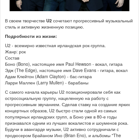
В своем творчестве
U2
сочетают прогрессивный музыкальный
стиль и активную жизненную позицию.
Подробности из жизни:
U2 - всемирно известная ирландская рок-группа.
Жанр: рок
Состав
Боно (Bono), настоящее имя Paul Hewson - вокал, гитара
Эдж (The Edge), настоящее имя Dave Evans - гитара, вокал
Адам Клейтон (Adam Clayton) - бас-гитара
Ларри Маллен (Larry Mullen) - барабаны
С самого начала карьеры U2 позиционировали себя как
остросоциальную группу, нацеленную на работу с
прогрессивным звучанием. Сделав ставку на создание ярких
концертных образов, U2 быстро стали одной из самых
популярных ирландских групп, а Боно уже в 80-е годы
признавался одним из лучших вокалистов и шоуменов рока.
Будучи в авангарде музыки, U2 активно сотрудничали с
продюсером Брайаном Ино (Brian Eno), и альбомы "The