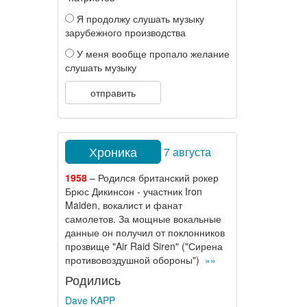
Я продолжу слушать музыку
зарубежного производства
У меня вообще пропало желание
слушать музыку
отправить
Хроника
7 августа
1958
– Родился британский рокер
Брюс Дикинсон - участник Iron
Maiden, вокалист и фанат
самолетов. За мощные вокальные
данные он получил от поклонников
прозвище "Air Raid Siren" ("Сирена
противовоздушной обороны")
»»
Родились
Dave KAPP