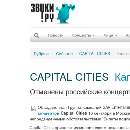
Новости
Концерты
Лица
А
Рубрики
События
CAPITAL CITIES
Капита
CAPITAL CITIES
Ка
Отменены российские концерты 
Объединенная Группа Компаний SAV Entertainm
концертов
Capital Cities
16 сентября в Москве 
непредвиденными обстоятельствами. Билеты подлеж
Capital Cities приносят извинения своим поклонни