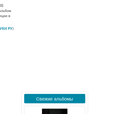
US
 альбом
иции в
УКИ РУ
)
Свежие альбомы