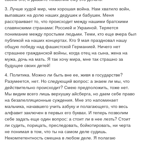
3. Лучше худой мир, чем хорошая война. Нам хватило войн,
выпавших на долю наших дедушек и бабушек. Меня
расстраивает то, что происходит между нашими братскими
славянскими странами: Россией и Украиной. Теряется
понимание между простыми людьми. Теми, кто еще вчера был
публикой на наших концертах. Кто 9 мая праздновал нашу
общую победу над фашистской Германией. Ничего нет
страшнее гражданской войны, когда отец на сына, жена на
мужа, дочь на мать. Я так хочу мира, мне так страшно за
будущее своих детей!
4. Политика. Можно ли быть вне ее, живя в государстве?
Разумеется, нет. Но следующий вопрос: а знаем ли мы, что
действительно происходит? Смею предположить, тоже нет.
Мы видим всего лишь верхушку айсберга, но даем себе право
на безапелляционные суждения. Мне это напоминает
мальчика, начавшего учить азбуку и полагающего, что весь
алфавит заключен в первых его буквах. И теперь позволим
себе задать еще один вопрос: а стоит ли в нее лезть? Стоит
ли судить, порицать, преследовать, бойкотировать, ни черта
не понимая в том, что ты на самом деле судишь.
Некомпетентность смешна в любом деле. Я полагаю