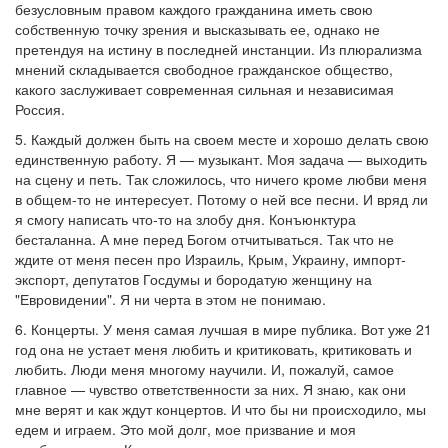
безусловным правом каждого гражданина иметь свою
собственную точку зрения и высказывать ее, однако не
претендуя на истину в последней инстанции. Из плюрализма
мнений складывается свободное гражданское общество,
какого заслуживает современная сильная и независимая
Россия.
5. Каждый должен быть на своем месте и хорошо делать свою
единственную работу. Я — музыкант. Моя задача — выходить
на сцену и петь. Так сложилось, что ничего кроме любви меня
в общем-то не интересует. Потому о ней все песни. И вряд ли
я смогу написать что-то на злобу дня. Конъюнктура
бесталанна. А мне перед Богом отчитываться. Так что не
ждите от меня песен про Израиль, Крым, Украину, импорт-
экспорт, депутатов Госдумы и бородатую женщину на
"Евровидении". Я ни черта в этом не понимаю.
6. Концерты. У меня самая лучшая в мире публика. Вот уже 21
год она не устает меня любить и критиковать, критиковать и
любить. Люди меня многому научили. И, пожалуй, самое
главное — чувство ответственности за них. Я знаю, как они
мне верят и как ждут концертов. И что бы ни происходило, мы
едем и играем. Это мой долг, мое призвание и моя