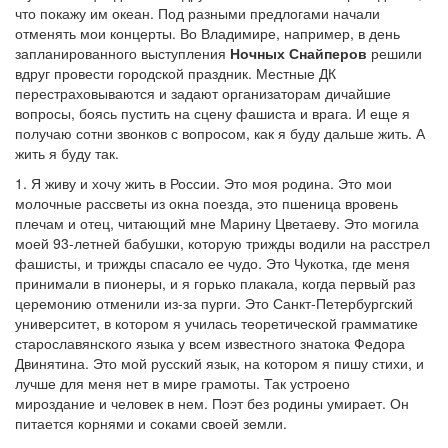
что покажу им океан. Под разными предлогами начали
отменять мои концерты. Во Владимире, например, в день
запланированного выступления
Ночных Снайперов
решили
вдруг провести городской праздник. Местные ДК
перестраховываются и задают организаторам дичайшие
вопросы, боясь пустить на сцену фашиста и врага. И еще я
получаю сотни звонков с вопросом, как я буду дальше жить. А
жить я буду так.
1. Я живу и хочу жить в России. Это моя родина. Это мои
молочные рассветы из окна поезда, это пшеница вровень
плечам и отец, читающий мне Марину Цветаеву. Это могила
моей 93-летней бабушки, которую трижды водили на расстрел
фашисты, и трижды спасало ее чудо. Это Чукотка, где меня
принимали в пионеры, и я горько плакала, когда первый раз
церемонию отменили из-за пурги. Это Санкт-Петербургский
университет, в котором я училась теоретической грамматике
старославянского языка у всем известного знатока Федора
Двинятина. Это мой русский язык, на котором я пишу стихи, и
лучше для меня нет в мире грамоты. Так устроено
мироздание и человек в нем. Поэт без родины умирает. Он
питается корнями и соками своей земли.