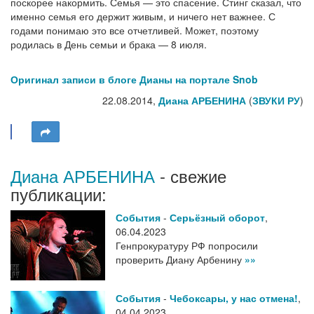
поскорее накормить. Семья — это спасение. Стинг сказал, что
именно семья его держит живым, и ничего нет важнее. С
годами понимаю это все отчетливей. Может, поэтому
родилась в День семьи и брака — 8 июля.
Оригинал записи в блоге Дианы на портале Snob
22.08.2014,
Диана АРБЕНИНА
(
ЗВУКИ РУ
)
Диана АРБЕНИНА
- свежие
публикации:
События
-
Серьёзный оборот
,
06.04.2023
Генпрокуратуру РФ попросили
проверить Диану Арбенину
»»
События
-
Чебоксары, у нас отмена!
,
04.04.2023