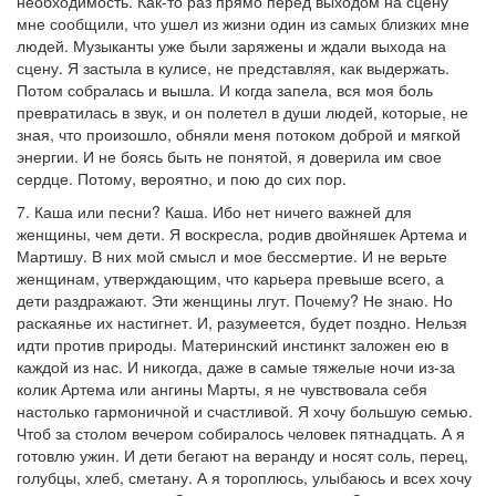
необходимость. Как-то раз прямо перед выходом на сцену
мне сообщили, что ушел из жизни один из самых близких мне
людей. Музыканты уже были заряжены и ждали выхода на
сцену. Я застыла в кулисе, не представляя, как выдержать.
Потом собралась и вышла. И когда запела, вся моя боль
превратилась в звук, и он полетел в души людей, которые, не
зная, что произошло, обняли меня потоком доброй и мягкой
энергии. И не боясь быть не понятой, я доверила им свое
сердце. Потому, вероятно, и пою до сих пор.
7. Каша или песни? Каша. Ибо нет ничего важней для
женщины, чем дети. Я воскресла, родив двойняшек Артема и
Мартишу. В них мой смысл и мое бессмертие. И не верьте
женщинам, утверждающим, что карьера превыше всего, а
дети раздражают. Эти женщины лгут. Почему? Не знаю. Но
раскаянье их настигнет. И, разумеется, будет поздно. Нельзя
идти против природы. Материнский инстинкт заложен ею в
каждой из нас. И никогда, даже в самые тяжелые ночи из-за
колик Артема или ангины Марты, я не чувствовала себя
настолько гармоничной и счастливой. Я хочу большую семью.
Чтоб за столом вечером собиралось человек пятнадцать. А я
готовлю ужин. И дети бегают на веранду и носят соль, перец,
голубцы, хлеб, сметану. А я тороплюсь, улыбаюсь и всех хочу