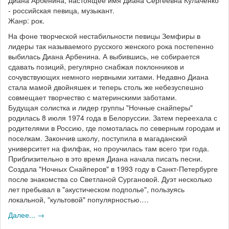
Диана Арбенина, настоящее имя Диана Сергеевна Кулаченко
- российская певица, музыкант.
Жанр: рок.
На фоне творческой нестабильности певицы Земфиры в
лидеры так называемого русского женского рока постепенно
выбилась Диана Арбенина. А выбившись, не собирается
сдавать позиций, регулярно снабжая поклонников и
сочувствующих немного нервными хитами. Недавно Диана
стала мамой двойняшек и теперь столь же небезуспешно
совмещает творчество с материнскими заботами.
Будущая солистка и лидер группы "Ночные снайперы"
родилась 8 июля 1974 года в Белоруссии. Затем переехала с
родителями в Россию, где помоталась по северным городам и
поселкам. Закончив школу, поступила в магаданский
университет на филфак, но проучилась там всего три года.
Приблизительно в это время Диана начала писать песни.
Создала "Ночных Снайперов" в 1993 году в Санкт-Петербурге
после знакомства со Светланой Сургановой. Дуэт несколько
лет пребывал в "акустическом подполье", пользуясь
локальной, "культовой" популярностью.…
Далее... →