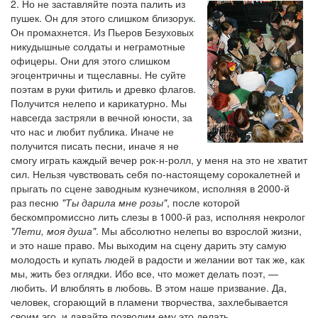
2. Но не заставляйте поэта палить из
пушек. Он для этого слишком близорук.
Он промахнется. Из Пьеров Безуховых
никудышные солдаты и неграмотные
офицеры. Они для этого слишком
эгоцентричны и тщеславны. Не суйте
поэтам в руки фитиль и древко флагов.
Получится нелепо и карикатурно. Мы
навсегда застряли в вечной юности, за
что нас и любит публика. Иначе не
получится писать песни, иначе я не
смогу играть каждый вечер рок-н-ролл, у меня на это не хватит
сил. Нельзя чувствовать себя по-настоящему сорокалетней и
прыгать по сцене заводным кузнечиком, исполняя в 2000-й
раз песню
"Ты дарила мне розы"
, после которой
бескомпромиссно лить слезы в 1000-й раз, исполняя некролог
"Лети, моя душа"
. Мы абсолютно нелепы во взрослой жизни,
и это наше право. Мы выходим на сцену дарить эту самую
молодость и купать людей в радости и желании вот так же, как
мы, жить без оглядки. Ибо все, что может делать поэт, —
любить. И влюблять в любовь. В этом наше призвание. Да,
человек, сгорающий в пламени творчества, захлебывается
своим эго, и давайте позволим ему это делать.