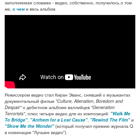
заполняемая словами - видео, собственно, получилось о том
же,
о чем
и весь альбом.
Режиссером видео стал Киран Эванс, снявший о музыкантах
документальный фильм
"Culture, Alienation, Boredom and
Despair"
о дебютном альбоме валлийцев
"Generation
Terrorists"
, плюс четыре видео для их композиций:
"Walk Me
To Bridge"
,
"Anthem for a Lost Cause"
,
"Rewind The Film"
и
"Show Me the Wonder"
(который получил премию журнала Q
в номинации "Лучшее видео").