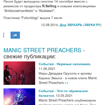
Песня будет выпущена синглом 14 сентября вместе с
ремиксом от продюсера
R.Seiliog
и новыми композициями
"Antisocialmanifesto"
и
"Kodawari"
.
Пластинка "Futurology" вышла 7 июля.
12.08.2014,
Дед ЗВУКАРЬ
(
ЗВУКИ РУ
)
MANIC STREET PREACHERS
-
свежие публикации:
События
-
Нервные окончания
,
11.06.2021
Миры Джорджа Оруэлла и архивы
Кирана Эванса - в новом клипе Manic
Street Preachers
»»
События
-
Что-то чёрненькое
белеется
,
13.05.2021
Manic Street Preachers опубликовали
трейлер своего нового альбома. Там