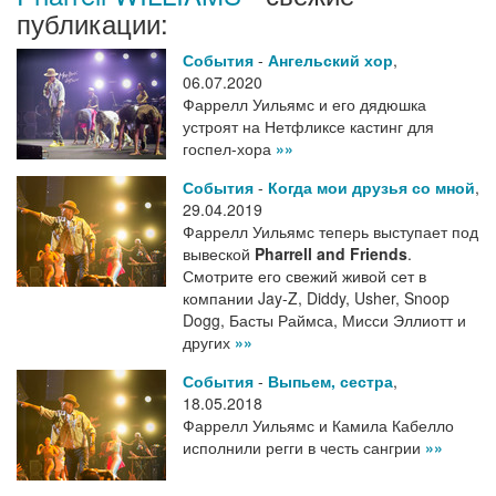
публикации:
События
-
Ангельский хор
,
06.07.2020
Фаррелл Уильямс и его дядюшка
устроят на Нетфликсе кастинг для
госпел-хора
»»
События
-
Когда мои друзья со мной
,
29.04.2019
Фаррелл Уильямс теперь выступает под
вывеской
Pharrell and Friends
.
Смотрите его свежий живой сет в
компании Jay-Z, Diddy, Usher, Snoop
Dogg, Басты Раймса, Мисси Эллиотт и
других
»»
События
-
Выпьем, сестра
,
18.05.2018
Фаррелл Уильямс и Камила Кабелло
исполнили регги в честь сангрии
»»