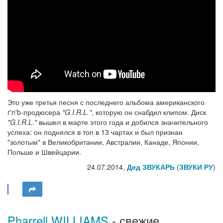
Это уже третья песня с последнего альбома американского
r'n'b-продюсера
"G.I.R.L."
, которую он снабдил клипом. Диск
"G.I.R.L."
вышел в марте этого года и добился значительного
успеха: он поднялся в топ в 13 чартах и был признан
"золотым" в Великобритании, Австралии, Канаде, Японии,
Польше и Швейцарии.
24.07.2014,
Дед ЗВУКАРЬ
(
ЗВУКИ РУ
)
Pharrell WILLIAMS
- свежие