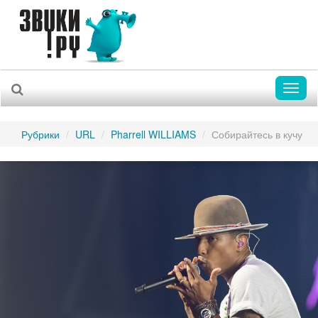
Toggl
naviga
Рубрики
URL
Pharrell WILLIAMS
Собирайтесь в кучу