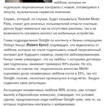
лейблов, которые не
подписали лицензионные контракты с новым, готовящимся к
запуску, музыкальным сервисом компании.
Сервис, который, по слухам, будет называться Youtube Music
Pass, станет для конечных пользователей отчасти платным:
деньги будут взиматься как за отсутствие рекламы, так и за
возможность скачивать контент на мобильные устройства.
Глава подразделения Google по контенту и бизнес-операциям
Роберт Кинцл (
Robert Kyncl
) подтвердил, что видеоклипы от
лейблов, которые не стали подписывать новый лицензионный
контракт для будущего сервиса, окажутся заблокированными.
Кинцл также утверждает, что на лейблы, с которыми договоры
уже подписаны, занимают примерно 90% рынка. Но это,
похоже, не совсем так: лицензионное агентство Merlin
оценивает долю независимых лейблов почти в 33%, так что
Google, похоже, несколько промахнулся в подсчётах. Заодно
подмочил свою репутацию.
Ассоциация независимых лейблов WIN, кстати, уже готовит
жалобу в Европейскую комиссию, утверждая, что условия
сделки, предложенные инди-лейблам Google хуже, чем те, на
которых подписаны контракты с мейджорами.