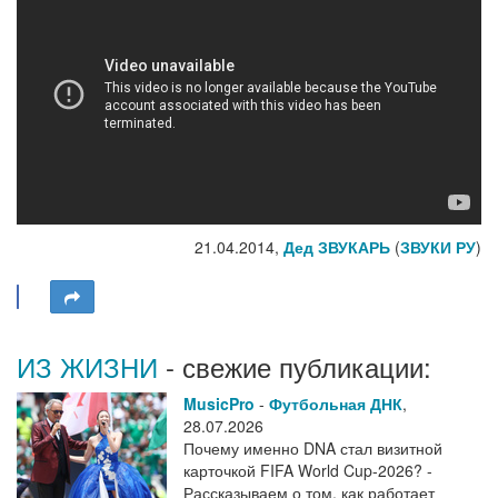
21.04.2014,
Дед ЗВУКАРЬ
(
ЗВУКИ РУ
)
ИЗ ЖИЗНИ
- свежие публикации:
MusicPro
-
Футбольная ДНК
,
28.07.2026
Почему именно DNA стал визитной
карточкой FIFA World Cup-2026? -
Рассказываем о том, как работает