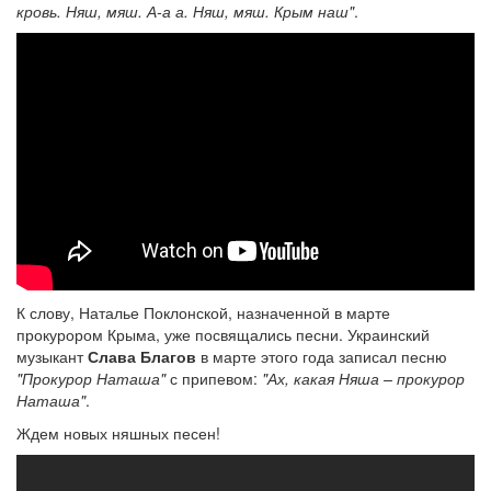
кровь. Няш, мяш. А-а а. Няш, мяш. Крым наш"
.
К слову, Наталье Поклонской, назначенной в марте
прокурором Крыма, уже посвящались песни. Украинский
музыкант
Слава Благов
в марте этого года записал песню
"Прокурор Наташа"
с припевом:
"Ах, какая Няша – прокурор
Наташа"
.
Ждем новых няшных песен!