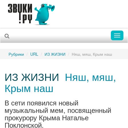
Toggl
naviga
Рубрики
URL
ИЗ ЖИЗНИ
Няш, мяш, Крым наш
ИЗ ЖИЗНИ
Няш, мяш,
Крым наш
В сети появился новый
музыкальный мем, посвященный
прокурору Крыма Наталье
Поклонской.