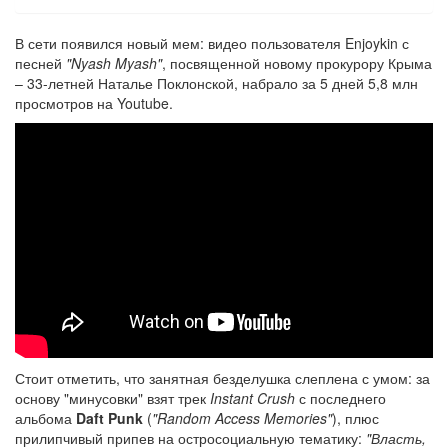
В сети появился новый мем: видео пользователя Enjoykin с
песней
"Nyash Myash"
, посвященной новому прокурору Крыма
– 33-летней Наталье Поклонской, набрало за 5 дней 5,8 млн
просмотров на Youtube.
Стоит отметить, что занятная безделушка слеплена с умом: за
основу "минусовки" взят трек
Instant Crush
с последнего
альбома
Daft Punk
(
"Random Access Memories"
), плюс
прилипчивый припев на остросоциальную тематику:
"Власть,