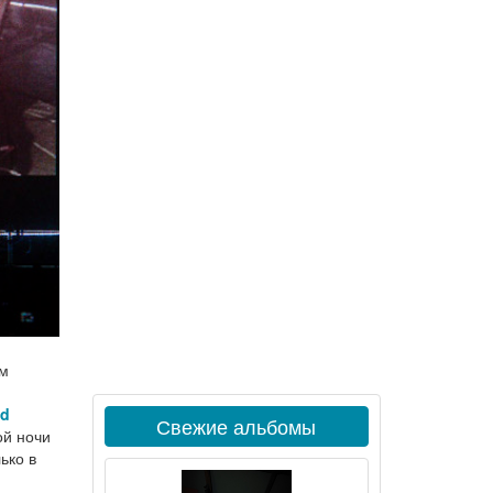
ем
ed
Свежие альбомы
ой ночи
ько в