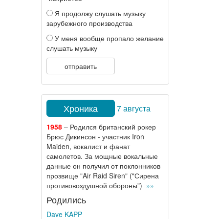
Я продолжу слушать музыку
зарубежного производства
У меня вообще пропало желание
слушать музыку
отправить
Хроника
7 августа
1958
– Родился британский рокер
Брюс Дикинсон - участник Iron
Maiden, вокалист и фанат
самолетов. За мощные вокальные
данные он получил от поклонников
прозвище "Air Raid Siren" ("Сирена
противовоздушной обороны")
»»
Родились
Dave KAPP