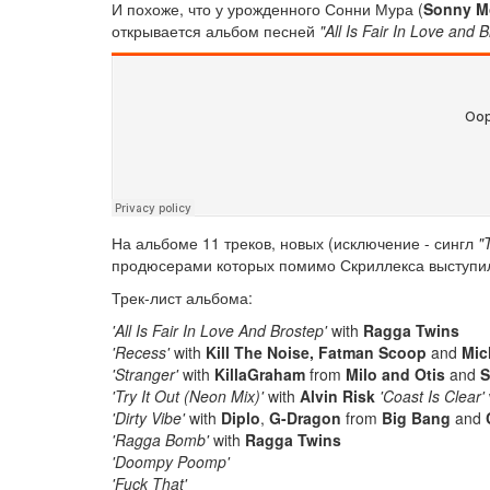
И похоже, что у урожденного Сонни Мура (
Sonny M
открывается альбом песней
"All Is Fair In Love and 
На альбоме 11 треков, новых (исключение - сингл
"
продюсерами которых помимо Скриллекса выступили
Трек-лист альбома:
'All Is Fair In Love And Brostep'
with
Ragga Twins
'Recess'
with
Kill The Noise, Fatman Scoop
and
Mic
'Stranger'
with
KillaGraham
from
Milo and Otis
and
S
'Try It Out (Neon Mix)'
with
Alvin Risk
'Coast Is Clear'
'Dirty Vibe'
with
Diplo
,
G-Dragon
from
Big Bang
and
'Ragga Bomb'
with
Ragga Twins
'Doompy Poomp'
'Fuck That'