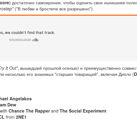
oore
) достаточно самоиронии, чтобы оценить свое нынешнее поло
Brostep"
("В любви и бростепе все разрешено").
Try It Out"
, вышедший прошлой осенью) и преимущественно совмес
 несколько его знакомых "старших товарищей", включая Дипло (
D
hael Angelakos
am Dew
with
Chance The Rapper
and
The Social Experiment
CL
from
2NE1