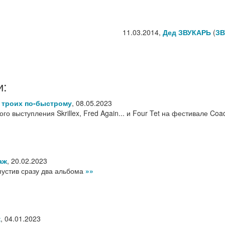
11.03.2014,
Дед ЗВУКАРЬ
(
ЗВ
и:
 троих по-быстрому
,
08.05.2023
о выступления Skrillex, Fred Again... и Four Tet на фестивале Coa
аж
,
20.02.2023
ыпустив сразу два альбома
»»
к
,
04.01.2023