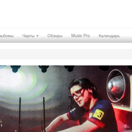
льбомы
Чарты
Обзоры
Music Pro
Календарь