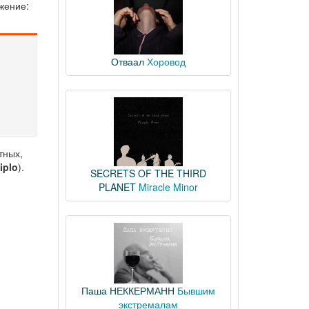
жение:
Отваал
Хоровод
тных,
iplo
).
SECRETS OF THE THIRD
PLANET
Miracle Minor
Паша НЕККЕРМАНН
Бывшим
экстремалам