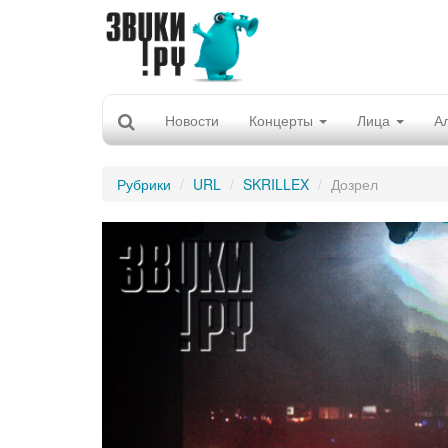
Новости
Концерты
Лица
А
Рубрики
URL
SKRILLEX
Дозрел