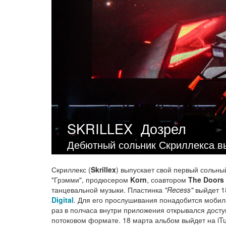
SKRILLEX
Дозрел
Дебютный сольник Скриллекса вы
Скриллекс (
Skrillex
) выпускает свой первый сольный
"Грэмми", продюсером
Korn
, соавтором
The Doors
танцевальной музыки. Пластинка
"Recess"
выйдет 1
Digital
. Для его прослушивания понадобится мобил
раз в полчаса внутри приложения открывался досту
потоковом формате. 18 марта альбом выйдет на iT