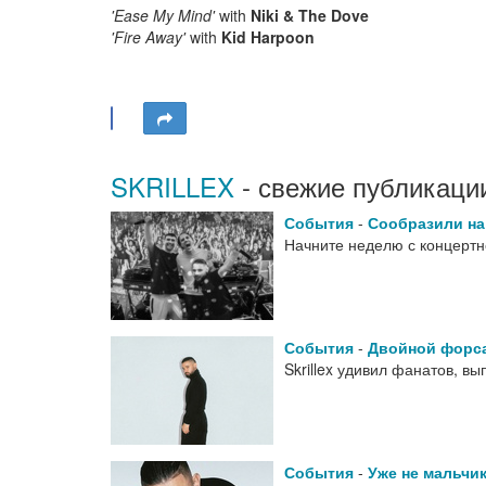
'Ease My Mind'
with
Niki & The Dove
'Fire Away'
with
Kid Harpoon
SKRILLEX
- свежие публикаци
События
-
Сообразили на
Начните неделю с концертног
События
-
Двойной форс
Skrillex удивил фанатов, в
События
-
Уже не мальчи