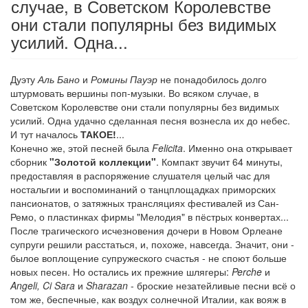
случае, в Советском Королевстве
они стали популярны без видимых
усилий. Одна...
Дуэту
Аль Бано
и
Ромины Пауэр
не понадобилось долго
штурмовать вершины поп-музыки. Во всяком случае, в
Советском Королевстве они стали популярны без видимых
усилий. Одна удачно сделанная песня вознесла их до небес.
И тут началось
ТАКОЕ!
...
Конечно же, этой песней была
Felicita
. Именно она открывает
сборник
"Золотой коллекции"
. Компакт звучит 64 минуты,
предоставляя в распоряжение слушателя целый час для
ностальгии и воспоминаний о танцплощадках приморских
пансионатов, о затяжных трансляциях фестивалей из Сан-
Ремо, о пластинках фирмы "Мелодия" в пёстрых конвертах...
После трагического исчезновения дочери в Новом Орлеане
супруги решили расстаться, и, похоже, навсегда. Значит, они -
былое воплощение супружеского счастья - не споют больше
новых песен. Но остались их прежние шлягеры:
Perche
и
Angeli, Ci Sara
и
Sharazan
- броские незатейливые песни всё о
том же, беспечные, как воздух солнечной Италии, как вояж в