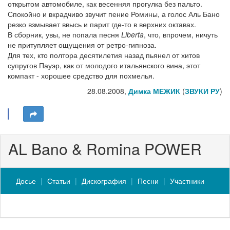
открытом автомобиле, как весенняя прогулка без пальто.
Спокойно и вкрадчиво звучит пение Ромины, а голос Аль Бано
резко взмывает ввысь и парит где-то в верхних октавах.
В сборник, увы, не попала песня
Liberta
, что, впрочем, ничуть
не притупляет ощущения от ретро-гипноза.
Для тех, кто полтора десятилетия назад пьянел от хитов
супругов Пауэр, как от молодого итальянского вина, этот
компакт - хорошее средство для похмелья.
28.08.2008,
Димка МЕЖИК
(
ЗВУКИ РУ
)
AL Bano & Romina POWER
Досье
Статьи
Дискография
Песни
Участники