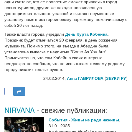
одни считают, что ее появление сможет привлечь в город
новых туристов, другие же находят новоявленную
достопримечательность ужасной и считают неуместным
установку памятника героиновому наркоману, покончившему с
собой 20 лет назад.
Также власти города учредили
День Курта Кобейна
.
Праздник будет отмечаться 20 февраля, в день рождения
музыканта. Помимо этого, на въезде в Абердин была
установлена вывеска с надписью "Come As You Are".
Примечательно, что сам Кобейн в своих интервью
неоднократно сообщал, что не испытывает к своему родному
городу никаких теплых чувств.
24.02.2014,
Анна ГАВРИЛОВА
(
ЗВУКИ РУ
)
NIRVANA
- свежие публикации:
События
-
Живы не ради наживы
,
31.01.2025
На фестивале FireAid в поддержку