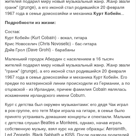
жителей подарил миру новый музыкальный жанр. Жанр звали
гранж" (grunge), а его иконой стал родившийся 20 февраля
1967 года в семье домохозяйки и механика
Курт Кобейн
...
Подробности из жизни:
Состав:
Курт Кобейн (Kurt Cobain) - вокал, гитара
Крис Новоселич (Chris Novoselic) - бас-гитара
Дэйв Грол (Dave Grohl) - барабаны
Маленький городок Абердин с населением в 16 тысяч
жителей подарил миру новый музыкальный жанр. Жанр звали
"гранж" (grunge), а его иконой стал родившийся 20 февраля
1967 года в семье домохозяйки и механика Курт Кобейн. Его
предки по материнской линии происходили из Германии, а по
отцовской - из Ирландии, причем фамилия Cobain являлась
искажением ирландского имени Coburn.
Курт с детства был окружен музыкантами: его дядя Чак играл
в рок-группе, его тетя Мэри играла на гитаре, в семье было
принято устраивать домашние концерты и спектакли. Мальчик
с детства слушал Beatles и Monkees, однако, начав играть
собственную музыку, взял курс на дргие образцы: Aerosmith,
Led Zeppelin, Black Sabbath и KISS. После развода родителей