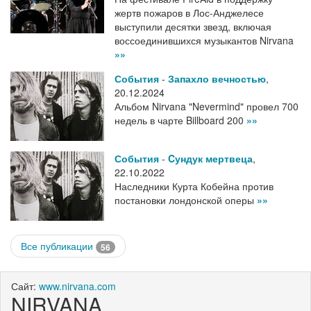
жертв пожаров в Лос-Анджелесе
выступили десятки звезд, включая
воссоединившихся музыкантов Nirvana
»»
События
-
Запахло вечностью
,
20.12.2024
Альбом Nirvana "Nevermind" провел 700
недель в чарте Billboard 200
»»
События
-
Cундук мертвеца
,
22.10.2022
Наследники Курта Кобейна против
постановки лондонской оперы
»»
Все публикации
56
Сайт:
www.nirvana.com
NIRVANA