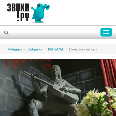
Toggl
naviga
Рубрики
События
NIRVANA
Нелюбимый сын