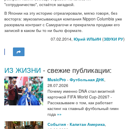
"сотрудничество", остаётся загадкой.
В Японии на эту историю отреагировали, мягко говоря, без
восторга: звукозаписывающая компания Nippon Columbia уже
разорвала контракт с Самурагочи и прекратила продажи его
записей в каком бы то ни было формате.
07.02.2014,
Юрий ИЛЬИН
(
ЗВУКИ РУ
)
ИЗ ЖИЗНИ
- свежие публикации:
MusicPro
-
Футбольная ДНК
,
28.07.2026
Почему именно DNA стал визитной
карточкой FIFA World Cup-2026? -
Рассказываем о том, как работает
кастинг на главный футбольный гимн
года
»»
События
-
Капитан Америка
,