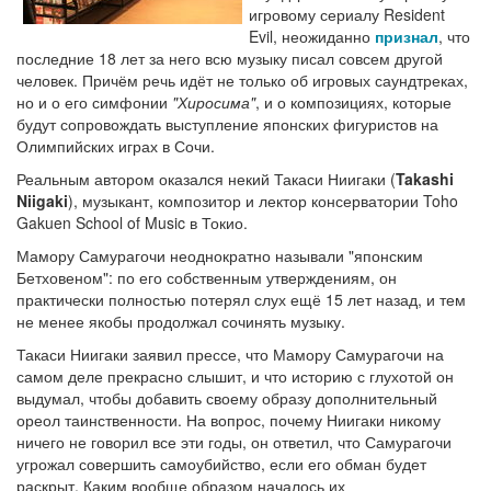
игровому сериалу Resident
Evil, неожиданно
признал
, что
последние 18 лет за него всю музыку писал совсем другой
человек. Причём речь идёт не только об игровых саундтреках,
но и о его симфонии
"Хиросима"
, и о композициях, которые
будут сопровождать выступление японских фигуристов на
Олимпийских играх в Сочи.
Реальным автором оказался некий Такаси Ниигаки (
Takashi
Niigaki
), музыкант, композитор и лектор консерватории Toho
Gakuen School of Music в Токио.
Мамору Самурагочи неоднократно называли "японским
Бетховеном": по его собственным утверждениям, он
практически полностью потерял слух ещё 15 лет назад, и тем
не менее якобы продолжал сочинять музыку.
Такаси Ниигаки заявил прессе, что Мамору Самурагочи на
самом деле прекрасно слышит, и что историю с глухотой он
выдумал, чтобы добавить своему образу дополнительный
ореол таинственности. На вопрос, почему Ниигаки никому
ничего не говорил все эти годы, он ответил, что Самурагочи
угрожал совершить самоубийство, если его обман будет
раскрыт. Каким вообще образом началось их