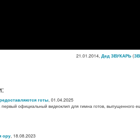
21.01.2014,
Дед ЗВУКАРЬ
(
ЗВ
и:
редоставляются готы
,
01.04.2025
ла первый официальный видеоклип для гимна готов, выпущенного е
м ору
,
18.08.2023