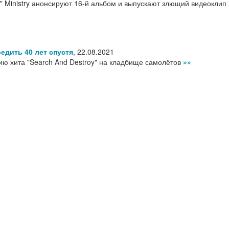
" Ministry анонсируют 16-й альбом и выпускают злющий видеоклип
едить 40 лет спустя
,
22.08.2021
сию хита "Search And Destroy" на кладбище самолётов
»»