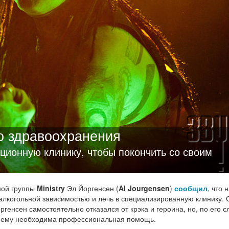
о здравоохранения
ационную клинику, чтобы покончить со своим
ной группы
Ministry
Эл Йоргенсен (
Al Jourgensen
)
сообщил
, что 
 алкогольной зависимостью и лечь в специализированную клинику. 
ргенсен самостоятельно отказался от крэка и героина, но, по его с
м ему необходима профессиональная помощь.