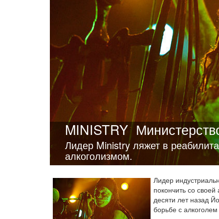
MINISTRY
Министерств
Лидер Ministry ляжет в реабилит
алкоголизмом.
Лидер индустриаль
покончить со своей
десяти лет назад Йо
борьбе с алкоголе