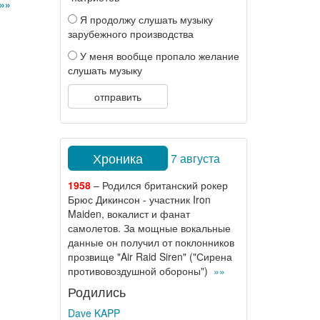
»»
Я продолжу слушать музыку
зарубежного производства
У меня вообще пропало желание
слушать музыку
отправить
Хроника
7 августа
1958
– Родился британский рокер
Брюс Дикинсон - участник Iron
Maiden, вокалист и фанат
самолетов. За мощные вокальные
данные он получил от поклонников
прозвище "Air Raid Siren" ("Сирена
противовоздушной обороны")
»»
Родились
Dave KAPP