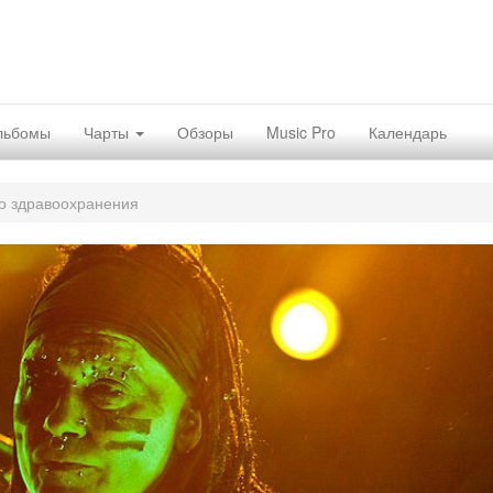
льбомы
Чарты
Обзоры
Music Pro
Календарь
о здравоохранения