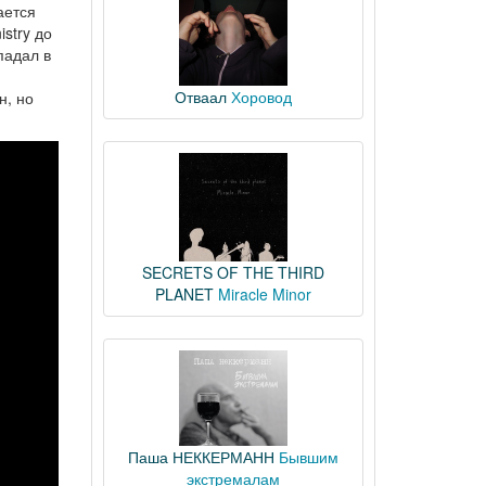
ается
stry до
падал в
Отваал
Хоровод
н, но
SECRETS OF THE THIRD
PLANET
Miracle Minor
Паша НЕККЕРМАНН
Бывшим
экстремалам