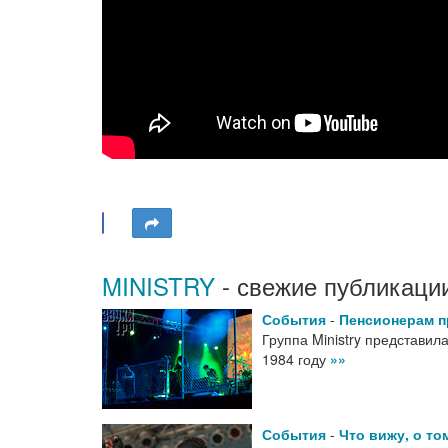
MINISTRY
- свежие публикаци
События
-
Пенсионерам п
Группа Ministry представи
1984 году
»»
События
-
Что вижу, о то