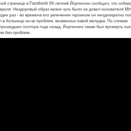
ой странице в Facebook 55-летний Йоргенсен сообщил, что собир
враля. Нездоровый образ жизни чуть было не довел основателя Mini
один раз - во времена его увлечения героином он неоднократно по
 в больнице из-за проблем, вызванных язвой желудка. По словам
 прошедших полтора года назад, Йоргенсен также был вусмерть пья
ли без проблем.