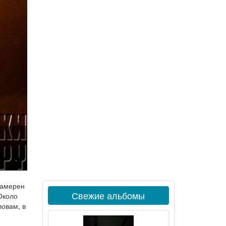
намерен
Свежие альбомы
Около
ловам, в