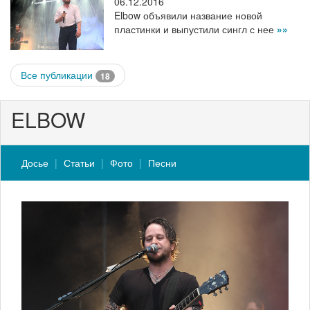
06.12.2016
Elbow объявили название новой
пластинки и выпустили сингл с нее
»»
Все публикации
18
ELBOW
Досье
Статьи
Фото
Песни