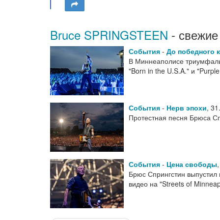
Bruce SPRINGSTEEN
- свежие
События
-
До победного 
В Миннеаполисе триумфальн
"Born in the U.S.A." и "Purpl
События
-
Нерв эпохи
,
31
Протестная песня Брюса Сп
События
-
Цена свободы
Брюс Спрингстин выпустил 
видео на "Streets of Minneap