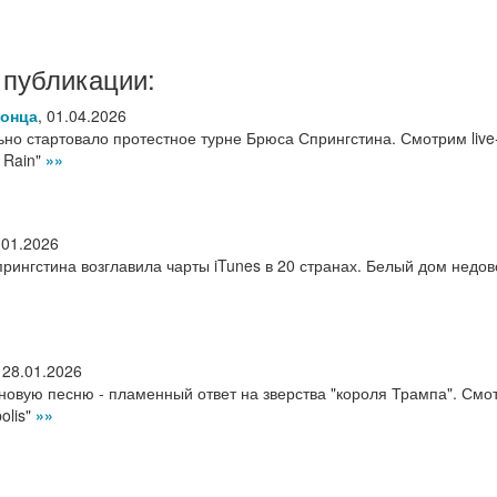
 публикации:
конца
,
01.04.2026
о стартовало протестное турне Брюса Спрингстина. Смотрим live
e Rain"
»»
.01.2026
рингстина возглавила чарты iTunes в 20 странах. Белый дом недо
,
28.01.2026
новую песню - пламенный ответ на зверства "короля Трампа". Смо
olis"
»»