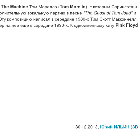
 The Machine
Том Морелло (
Tom Morello
), с которым Спринсгстин
полнительную вокальную партию в песне
"The Ghost of Tom Joad"
и
 Эту композицию написал в середине 1980-х Тим Скотт Макконнелл 
вер на неё ещё в середине 1990-х. К одноимённому хиту
Pink Floyd
30.12.2013,
Юрий ИЛЬИН
(
ЗВ