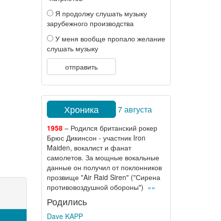
Я продолжу слушать музыку
зарубежного производства
У меня вообще пропало желание
слушать музыку
отправить
Хроника
7 августа
1958
– Родился британский рокер
Брюс Дикинсон - участник Iron
Maiden, вокалист и фанат
самолетов. За мощные вокальные
данные он получил от поклонников
прозвище "Air Raid Siren" ("Сирена
противовоздушной обороны")
»»
Родились
Dave KAPP