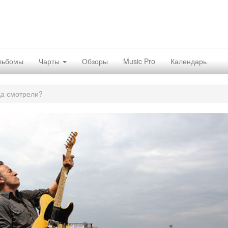
льбомы
Чарты
Обзоры
Music Pro
Календарь
да смотрели?