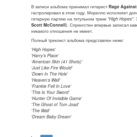
В записи альбома принимал гитарист
Rage Against
гастролировал в этом году. Морелло исполняет до
гитарную партию на титульном треке
"High Hopes"
.
Scott McConnell
). Спрингстин впервые записал ка
никакого отношения не имеет.
Полный треклист альбома представлен ниже:
'High Hopes'
'Harry’s Place'
'American Skin (41 Shots)'
'Just Like Fire Would'
'Down In The Hole'
'Heaven’s Wall'
'Frankie Fell In Love'
'This Is Your Sword'
'Hunter Of Invisible Game'
'The Ghost of Tom Joad'
'The Wall'
'Dream Baby Dream'