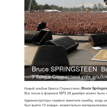
Bruce SPRINGSTEEN
В
У Брюса Спрингстина утёк альбом
Новый альбом Брюса Спрингстина (
Bruce Springst
Все песни в формате MP3 28 декабря можно было с
Администраторы сервиса заметили ошибку, когда 
был выйти 13 января, моментально материализовал