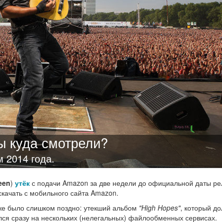
ы куда смотрели?
 2014 года.
een
)
утёк
с подачи Amazon за две недели до официальной даты ре
качать с мобильного сайта Amazon.
уже было слишком поздно: утекший альбом
"High Hopes"
, который д
ся сразу на нескольких (нелегальных) файлообменных сервисах.