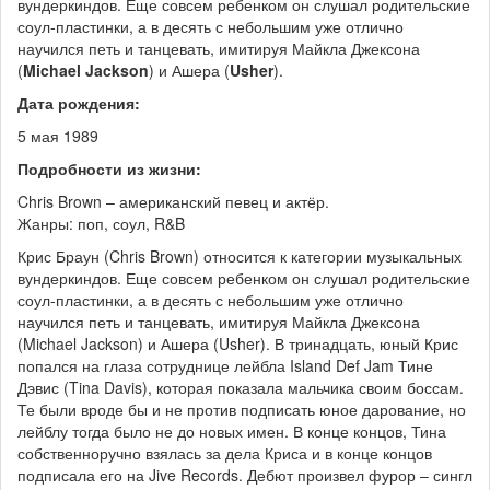
вундеркиндов. Еще совсем ребенком он слушал родительские
соул-пластинки, а в десять с небольшим уже отлично
научился петь и танцевать, имитируя Майкла Джексона
(
Michael Jackson
) и Ашера (
Usher
).
Дата рождения:
5 мая 1989
Подробности из жизни:
Chris Brown – американский певец и актёр.
Жанры: поп, соул, R&B
Крис Браун (Chris Brown) относится к категории музыкальных
вундеркиндов. Еще совсем ребенком он слушал родительские
соул-пластинки, а в десять с небольшим уже отлично
научился петь и танцевать, имитируя Майкла Джексона
(Michael Jackson) и Ашера (Usher). В тринадцать, юный Крис
попался на глаза сотруднице лейбла Island Def Jam Тине
Дэвис (Tina Davis), которая показала мальчика своим боссам.
Те были вроде бы и не против подписать юное дарование, но
лейблу тогда было не до новых имен. В конце концов, Тина
собственноручно взялась за дела Криса и в конце концов
подписала его на Jive Records. Дебют произвел фурор – сингл