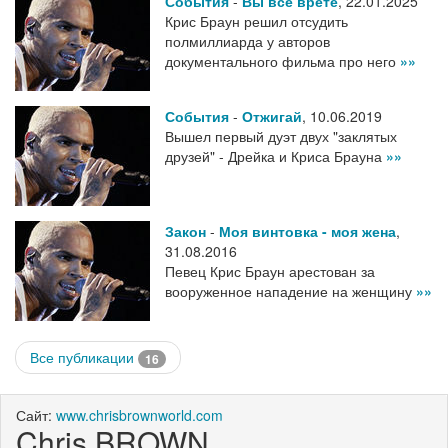
События
-
Вы все врете
,
22.01.2025
Крис Браун решил отсудить
полмиллиарда у авторов
документального фильма про него
»»
События
-
Отжигай
,
10.06.2019
Вышел первый дуэт двух "заклятых
друзей" - Дрейка и Криса Брауна
»»
Закон
-
Моя винтовка - моя жена
,
31.08.2016
Певец Крис Браун арестован за
вооруженное нападение на женщину
»»
Все публикации
16
Сайт:
www.chrisbrownworld.com
Chris BROWN