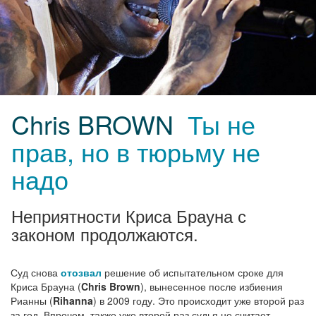
Chris BROWN
Ты не
прав, но в тюрьму не
надо
Неприятности Криса Брауна с
законом продолжаются.
Суд снова
отозвал
решение об испытательном сроке для
Криса Брауна (
Chris Brown
), вынесенное после избиения
Рианны (
Rihanna
) в 2009 году. Это происходит уже второй раз
за год. Впрочем, также уже второй раз судья не считает