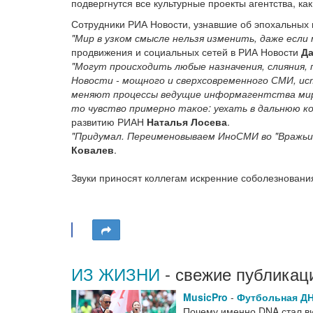
подвергнутся все культурные проекты агентства, ка
Сотрудники РИА Новости, узнавшие об эпохальных
"Мир в узком смысле нельзя изменить, даже если
продвижения и социальных сетей в РИА Новости
Да
"Могут происходить любые назначения, слияния,
Новости - мощного и сверхсовременного СМИ, ис
меняют процессы ведущие информагентства мира
то чувство примерно такое: уехать в дальнюю ко
развитию РИАН
Наталья Лосева
.
"Придумал. Переименовываем ИноСМИ во "Вражьи 
Ковалев
.
Звуки приносят коллегам искренние соболезновани
ИЗ ЖИЗНИ
- свежие публикац
MusicPro
-
Футбольная Д
Почему именно DNA стал виз