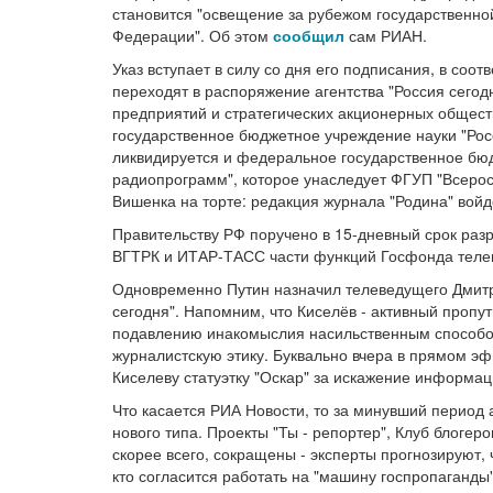
становится "освещение за рубежом государственно
Федерации". Об этом
сообщил
сам РИАН.
Указ вступает в силу со дня его подписания, в соо
переходят в распоряжение агентства "Россия сегодн
предприятий и стратегических акционерных общес
государственное бюджетное учреждение науки "Рос
ликвидируется и федеральное государственное бю
радиопрограмм", которое унаследует ФГУП "Всерос
Вишенка на торте: редакция журнала "Родина" войде
Правительству РФ поручено в 15-дневный срок разр
ВГТРК и ИТАР-ТАСС части функций Госфонда телев
Одновременно Путин назначил телеведущего Дмитр
сегодня". Напомним, что Киселёв - активный пропу
подавлению инакомыслия насильственным способ
журналистскую этику. Буквально вчера в прямом эф
Киселеву статуэтку "Оскар" за искажение информац
Что касается РИА Новости, то за минувший период
нового типа. Проекты "Ты - репортер", Клуб блогеро
скорее всего, сокращены - эксперты прогнозируют, 
кто согласится работать на "машину госпропаганды