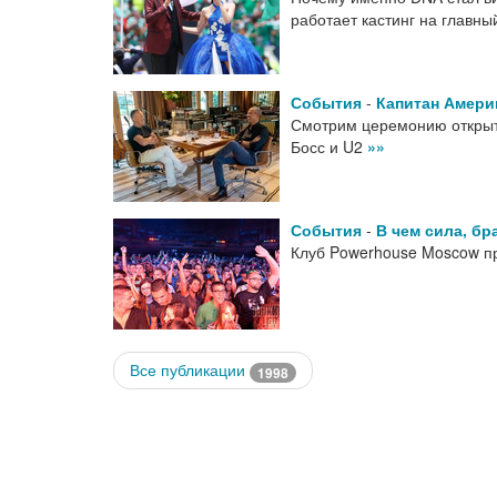
работает кастинг на главн
События
-
Капитан Амери
Смотрим церемонию открыт
Босс и U2
»»
События
-
В чем сила, бр
Клуб Powerhouse Moscow п
Все публикации
1998