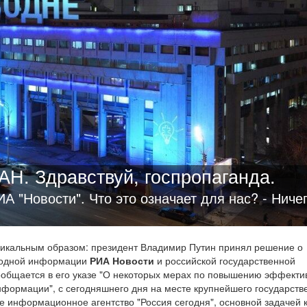
Н. Здравствуй, госпропаганда.
А "Новости". Что это означает для нас? - Ниче
дикальным образом: президент Владимир Путин принял решение о
ародной информации
РИА Новости
и российской государственной
сообщается в его указе "О некоторых мерах по повышению эффекти
нформации", с сегодняшнего дня на месте крупнейшего государств
информационное агентство "Россия сегодня", основной задачей 