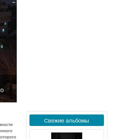
го
Свежие альбомы
вности
енного
которого