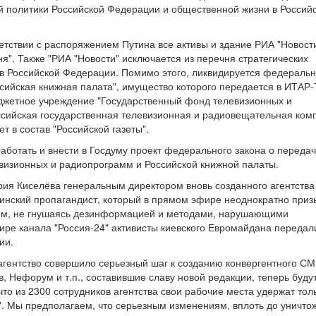
й политики Российской Федерации и общественной жизни в Россий
тветствии с распоряжением Путина все активы и здание РИА "Новост
я". Также "РИА "Новости" исключается из перечня стратегических
тв Российской Федерации. Помимо этого, ликвидируется федераль
сийская книжная палата", имущество которого передается в ИТАР
джетное учреждение "Государственный фонд телевизионных и
сийская государственная телевизионная и радиовещательная комп
т в состав "Российской газеты".
аботать и внести в Госдуму проект федерального закона о переда
изионных и радиопрограмм и Российской книжной палаты.
ия Киселёва генеральным директором вновь созданного агентства
тинский пропагандист, который в прямом эфире неоднократно приз
ом, не гнушаясь дезинформацией и методами, нарушающими
ире канала "Россия-24" активисты киевского Евромайдана передал
ии.
 агентство совершило серьезный шаг к созданию конвергентного С
в, Нефорум и т.п., составившие славу новой редакции, теперь будут
что из 2300 сотрудников агентства свои рабочие места удержат толь
". Мы предполагаем, что серьезным изменениям, вплоть до уничто