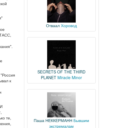
ской
и"
Отваал
Хоровод
ное
-ТАСС,
ания".
че
SECRETS OF THE THIRD
 "Россия
PLANET
Miracle Minor
ывал к
и
МИ
,
ко те,
Паша НЕККЕРМАНН
Бывшим
жения,
экстремалам