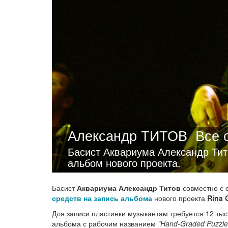
Александр ТИТОВ
Все 
Басист Аквариума Александр Тито
альбом нового проекта.
Басист
Аквариума Александр Титов
совместно с 
средств на запись альбома
нового проекта
Rina 
Для записи пластинки музыкантам требуется 12 тыс
альбома с рабочим названием
"Hand-Graded Puzzle