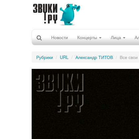
Новости
Концерты
Лица
А
Рубрики
URL
Александр ТИТОВ
Все свои