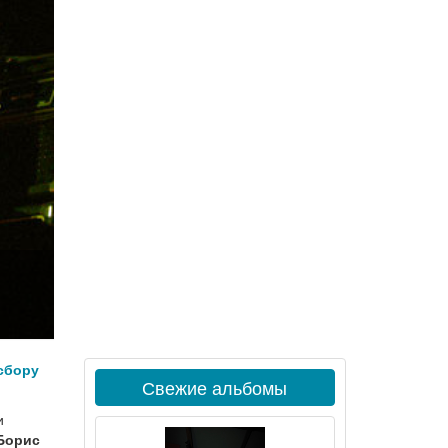
сбору
Свежие альбомы
и
Борис