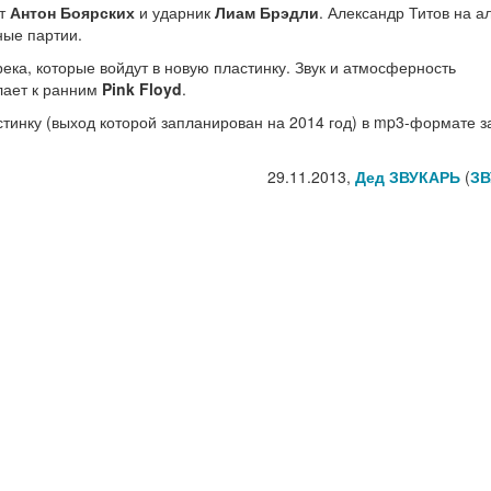
ст
Антон Боярских
и ударник
Лиам Брэдли
. Александр Титов на 
ные партии.
ека, которые войдут в новую пластинку. Звук и атмосферность
ает к ранним
Pink Floyd
.
стинку (выход которой запланирован на 2014 год) в mp3-формате з
29.11.2013,
Дед ЗВУКАРЬ
(
ЗВ