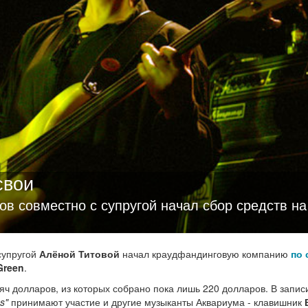
свои
в совместно с супругой начал сбор средств на
супругой
Алёной Титовой
начал краудфандинговую компанию
по 
Green
.
яч долларов, из которых собрано пока лишь 220 долларов. В запис
s"
принимают участие и другие музыканты Аквариума - клавишник