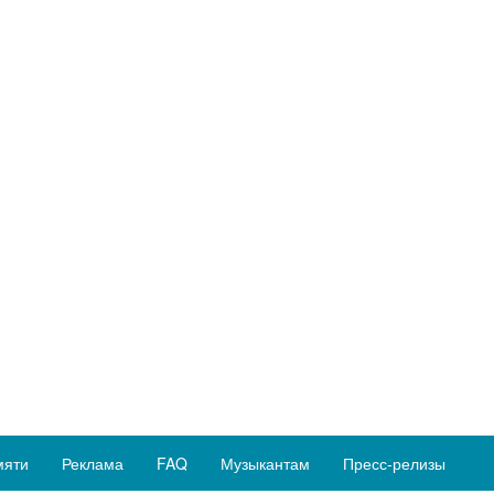
мяти
Реклама
FAQ
Музыкантам
Пресс-релизы