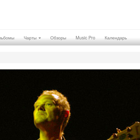
льбомы
Чарты
Обзоры
Music Pro
Календарь