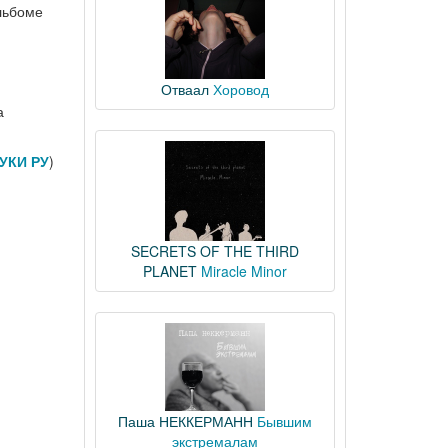
альбоме
Отваал
Хоровод
а
УКИ РУ
)
SECRETS OF THE THIRD
PLANET
Miracle Minor
Паша НЕККЕРМАНН
Бывшим
экстремалам