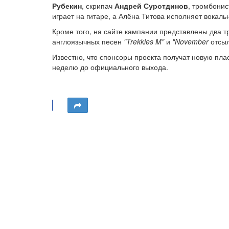
Рубекин
, скрипач
Андрей Суротдинов
, тромбони
играет на гитаре, а Алёна Титова исполняет вокаль
Кроме того, на сайте кампании представлены два тр
англоязычных песен
"Trekkies M"
и
"November
отсыл
Известно, что спонсоры проекта получат новую пла
неделю до официального выхода.