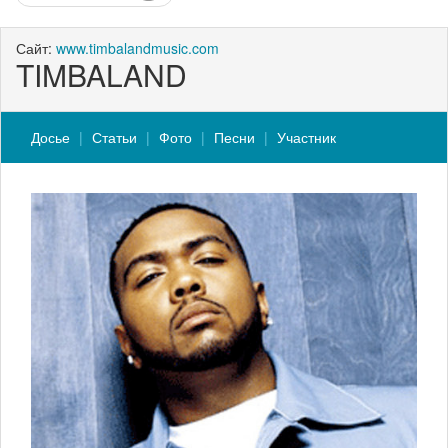
Сайт:
www.timbalandmusic.com
TIMBALAND
Досье
Статьи
Фото
Песни
Участник