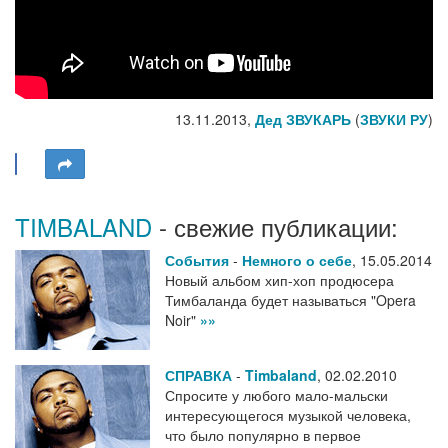
13.11.2013,
Дед ЗВУКАРЬ
(
ЗВУКИ РУ
)
TIMBALAND
- свежие публикации:
События
-
Немного о себе
,
15.05.2014
Новый альбом хип-хоп продюсера
Тимбаланда будет называться "Opera
Noir"
»»
СПРАВКА
-
Timbaland
,
02.02.2010
Спросите у любого мало-мальски
интересующегося музыкой человека,
что было популярно в первое