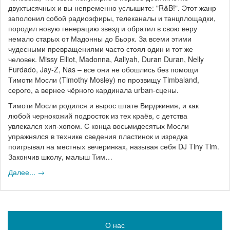
двухтысячных и вы непременно услышите: "R&B!". Этот жанр
заполонил собой радиоэфиры, телеканалы и танцплощадки,
породил новую генерацию звезд и обратил в свою веру
немало старых от Мадонны до Бьорк. За всеми этими
чудесными превращениями часто стоял один и тот же
человек. Missy Elliot, Madonna, Aaliyah, Duran Duran, Nelly
Furdado, Jay-Z, Nas – все они не обошлись без помощи
Тимоти Мосли (Timothy Mosley) по прозвищу Timbaland,
серого, а вернее чёрного кардинала urban-сцены.
Тимоти Мосли родился и вырос штате Вирджиния, и как
любой чернокожий подросток из тех краёв, с детства
увлекался хип-хопом. С конца восьмидесятых Мосли
упражнялся в технике сведения пластинок и изредка
поигрывал на местных вечеринках, называя себя DJ Tiny Tim.
Закончив школу, малыш Тим…
Далее... →
О нас