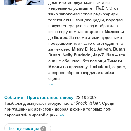
десятилетие двухтысячных и вы
непременно услышите: "R&B!". Этот
жанр заполонил собой радиоэфиры,
телеканалы и танцплощадки, породил
новую генерацию звезд и обратил в
свою веру немало старых от
Мадонны
до
Бьорк
. За всеми этими чудесными
превращениями часто стоял один и тот
же человек.
Missy Elliot
, Aaliyah,
Duran
Duran
,
Nelly Furdado
,
Jay-Z
,
Nas
– все
они не обошлись без помощи
Тимоти
Мосли
по прозвищу
Timbaland
, серого,
а вернее чёрного кардинала urban-
сцены.
»»
События
-
Приготовьтесь к шоку
,
22.10.2009
Тимбалэнд выпускает вторую часть
"Shock Value"
. Среди
приглашенных артистов - добрая дюжина топовых поп-
персоналий мировой сцены
»»
Все публикации
8