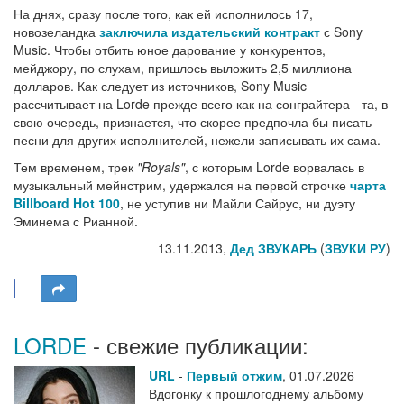
На днях, сразу после того, как ей исполнилось 17,
новозеландка
заключила издательский контракт
с Sony
Music. Чтобы отбить юное дарование у конкурентов,
мейджору, по слухам, пришлось выложить 2,5 миллиона
долларов. Как следует из источников, Sony Music
рассчитывает на Lorde прежде всего как на сонграйтера - та, в
свою очередь, признается, что скорее предпочла бы писать
песни для других исполнителей, нежели записывать их сама.
Тем временем, трек
"Royals"
, с которым Lorde ворвалась в
музыкальный мейнстрим, удержался на первой строчке
чарта
Billboard Hot 100
, не уступив ни Майли Сайрус, ни дуэту
Эминема с Рианной.
13.11.2013,
Дед ЗВУКАРЬ
(
ЗВУКИ РУ
)
LORDE
- свежие публикации:
URL
-
Первый отжим
,
01.07.2026
Вдогонку к прошлогоднему альбому