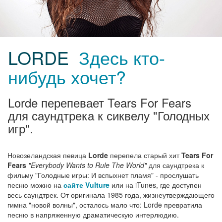
LORDE
Здесь кто-
нибудь хочет?
Lorde перепевает Tears For Fears
для саундтрека к сиквелу "Голодных
игр".
Новозеландская певица
Lorde
перепела старый хит
Tears For
Fears
"Everybody Wants to Rule The World"
для саундтрека к
фильму "Голодные игры: И вспыхнет пламя" - прослушать
песню можно на
сайте Vulture
или на iTunes, где доступен
весь саундтрек. От оригинала 1985 года, жизнеутверждающего
гимна "новой волны", осталось мало что: Lorde превратила
песню в напряженную драматическую интерлюдию.