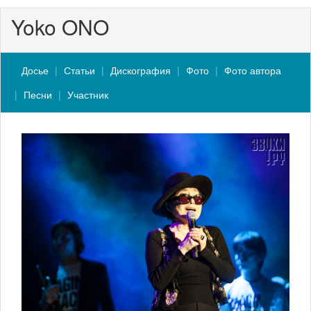
Yoko ONO
Досье
Статьи
Дискография
Фото
Фото автора
Песни
Участник