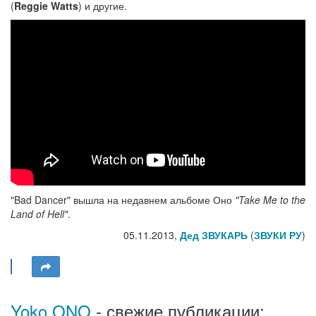
(
Reggie Watts
) и другие.
"Bad Dancer" вышла на недавнем альбоме Оно
"Take Me to the
Land of Hell"
.
05.11.2013,
Дед ЗВУКАРЬ
(
ЗВУКИ РУ
)
Yoko ONO
- свежие публикации: