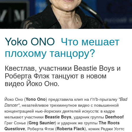
Yoko ONO
Что мешает
плохому танцору?
Квестлав, участники Beastie Boys и
Роберта Флэк танцуют в новом
видео Йоко Оно.
Йоко Оно (
Yono Ono
) представила клип на r'n'b-прыгалку
"Bad
Dancer"
, незатейливое трехминутное видео с повышенной
концентрацией нью-йоркских деятелей искусств: в кадре
мелькают участники
Beastie Boys
, ударник группы
Deerhoof
Грег Сонье (
Greg Saunier
) и ударник же группы
The Roots
Questlove
, Роберта Флэк (
Roberta Flack
), комик Реджи Уоттс