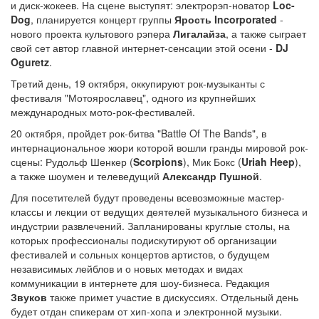
и диск-жокеев. На сцене выступят: электрорэп-новатор
Loc-
Dog
, планируется концерт группы
Ярость Incorporated
-
нового проекта культового рэпера
Лигалайза
, а также сыграет
свой сет автор главной интернет-сенсации этой осени -
DJ
Oguretz
.
Третий день, 19 октября, оккупируют рок-музыканты с
фестиваля "Мотоярославец", одного из крупнейших
международных мото-рок-фестивалей.
20 октября, пройдет рок-битва "Battle Of The Bands", в
интернациональное жюри которой вошли гранды мировой рок-
сцены: Рудольф Шенкер (
Scorpions
), Мик Бокс (
Uriah Heep
),
а также шоумен и телеведущий
Александр Пушной
.
Для посетителей будут проведены всевозможные мастер-
классы и лекции от ведущих деятелей музыкального бизнеса и
индустрии развлечений. Запланированы круглые столы, на
которых профессионалы подискутируют об организации
фестивалей и сольных концертов артистов, о будущем
независимых лейблов и о новых методах и видах
коммуникации в интернете для шоу-бизнеса. Редакция
Звуков
также примет участие в дискуссиях. Отдельный день
будет отдан спикерам от хип-хопа и электронной музыки.