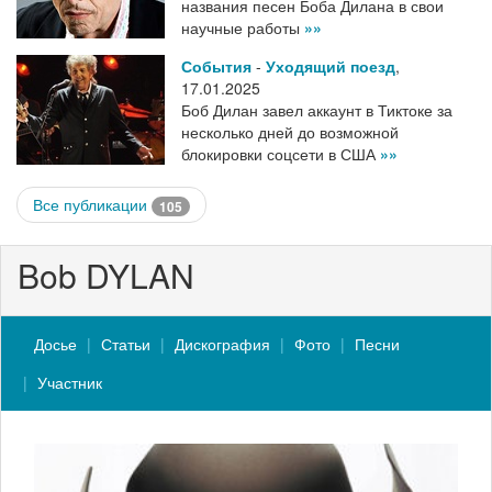
названия песен Боба Дилана в свои
научные работы
»»
События
-
Уходящий поезд
,
17.01.2025
Боб Дилан завел аккаунт в Тиктоке за
несколько дней до возможной
блокировки соцсети в США
»»
Все публикации
105
Bob DYLAN
Досье
Статьи
Дискография
Фото
Песни
Участник