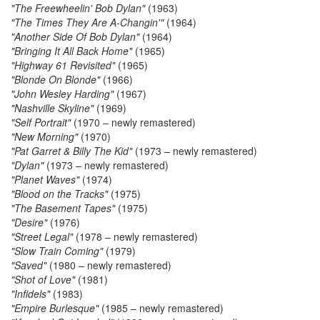
"The Freewheelin' Bob Dylan"
(1963)
"The Times They Are A-Changin'"
(1964)
"Another Side Of Bob Dylan"
(1964)
"Bringing It All Back Home"
(1965)
"Highway 61 Revisited"
(1965)
"Blonde On Blonde"
(1966)
"John Wesley Harding"
(1967)
"Nashville Skyline"
(1969)
"Self Portrait"
(1970 – newly remastered)
"New Morning"
(1970)
"Pat Garret & Billy The Kid"
(1973 – newly remastered)
"Dylan"
(1973 – newly remastered)
"Planet Waves"
(1974)
"Blood on the Tracks"
(1975)
"The Basement Tapes"
(1975)
"Desire"
(1976)
"Street Legal"
(1978 – newly remastered)
"Slow Train Coming"
(1979)
"Saved"
(1980 – newly remastered)
"Shot of Love"
(1981)
"Infidels"
(1983)
"Empire Burlesque"
(1985 – newly remastered)