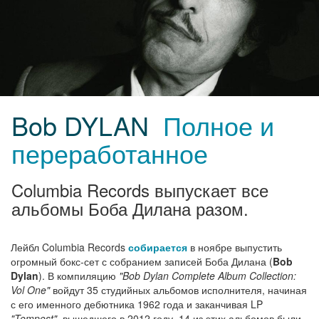
Bob DYLAN
Полное и
переработанное
Columbia Records выпускает все
альбомы Боба Дилана разом.
Лейбл Columbia Records
собирается
в ноябре выпустить
огромный бокс-сет с собранием записей Боба Дилана (
Bob
Dylan
). В компиляцию
"Bob Dylan Complete Album Collection:
Vol One"
войдут 35 студийных альбомов исполнителя, начиная
с его именного дебютника 1962 года и заканчивая LP
"Tempest"
, вышедшего в 2012 году. 14 из этих альбомов были