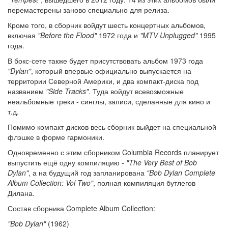
перемастерены заново специально для релиза.
Кроме того, в сборник войдут шесть концертных альбомов,
включая
"Before the Flood"
1972 года и
"MTV Unplugged"
1995
года.
В бокс-сете также будет присутствовать альбом 1973 года
"Dylan"
, который впервые официально выпускается на
территории Северной Америки, и два компакт-диска под
названием
"Side Tracks"
. Туда войдут всевозможные
неальбомные треки - синглы, записи, сделанные для кино и
т.д.
Помимо компакт-дисков весь сборник выйдет на специальной
флэшке в форме гармоники.
Одновременно с этим сборником Columbia Records планирует
выпустить ещё одну компиляцию -
"The Very Best of Bob
Dylan"
, а на будущий год запланирована
"Bob Dylan Complete
Album Collection: Vol Two"
, полная компиляция бутлегов
Дилана.
Состав сборника Complete Album Collection:
"Bob Dylan"
(1962)