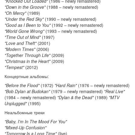
"Knocked Out Loaded"
(1986 – newly remastered)
"Down in the Groove"
(1988 – newly remastered)
"Oh Mercy"
(1989)
"Under the Red Sky"
(1990 – newly remastered)
"Good as I Been to You"
(1992 – newly remastered)
"World Gone Wrong"
(1993 – newly remastered)
"Time Out of Mind"
(1997)
"Love and Theft"
(2001)
"Modern Times"
(2006)
"Together Through Life"
(2009)
"Christmas in the Heart"
(2009)
"Tempest"
(2012)
Концертные альбомы:
"Before the Flood"
(1972)
"Hard Rain"
(1976 – newly remastered)
"Bob Dylan at Budokan"
(1979 – newly remastered)
"Real Live"
(1984 – newly remastered)
"Dylan & the Dead"
(1989)
"MTV
Unplugged"
(1995)
Неальбомные треки
"Baby, I'm In The Mood For You"
"Mixed-Up Confusion"
"Tomorrow Is a Long Time"
(live)