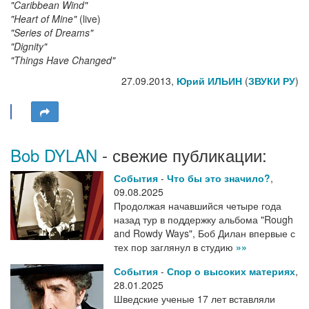
"Caribbean Wind"
"Heart of Mine"
(live)
"Series of Dreams"
"Dignity"
"Things Have Changed"
27.09.2013,
Юрий ИЛЬИН
(
ЗВУКИ РУ
)
Bob DYLAN
- свежие публикации:
События
-
Что бы это значило?
,
09.08.2025
Продолжая начавшийся четыре года
назад тур в поддержку альбома "Rough
and Rowdy Ways", Боб Дилан впервые с
тех пор заглянул в студию
»»
События
-
Спор о высоких материях
,
28.01.2025
Шведские ученые 17 лет вставляли