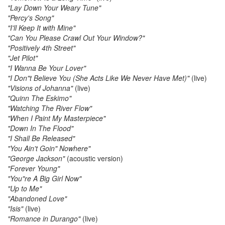
"Lay Down Your Weary Tune"
"Percy's Song"
"I'll Keep It with Mine"
"Can You Please Crawl Out Your Window?"
"Positively 4th Street"
"Jet Pilot"
"I Wanna Be Your Lover"
"I Don"t Believe You (She Acts Like We Never Have Met)"
(live)
"Visions of Johanna"
(live)
"Quinn The Eskimo"
"Watching The River Flow"
"When I Paint My Masterpiece"
"Down In The Flood"
"I Shall Be Released"
"You Ain't Goin" Nowhere"
"George Jackson"
(acoustic version)
"Forever Young"
"You"re A Big Girl Now"
"Up to Me"
"Abandoned Love"
"Isis"
(live)
"Romance in Durango"
(live)