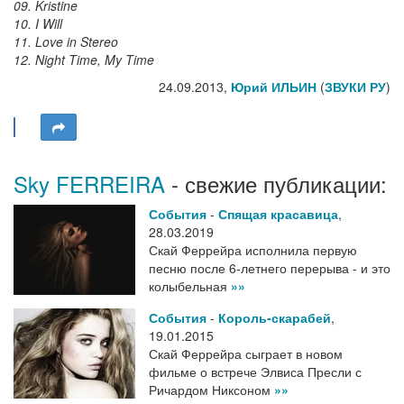
09. Kristine
10. I Will
11. Love in Stereo
12. Night Time, My Time
24.09.2013,
Юрий ИЛЬИН
(
ЗВУКИ РУ
)
Sky FERREIRA
- свежие публикации:
События
-
Спящая красавица
,
28.03.2019
Скай Феррейра исполнила первую
песню после 6-летнего перерыва - и это
колыбельная
»»
События
-
Король-скарабей
,
19.01.2015
Скай Феррейра сыграет в новом
фильме о встрече Элвиса Пресли с
Ричардом Никсоном
»»