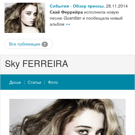
События
-
Обзор прессы
,
28.11.2014
Скай Феррейра
исполнила новую
песню
Guardian
и пообещала новый
альбом
»»
Все публикации
7
Sky FERREIRA
Досье
Статьи
Фото