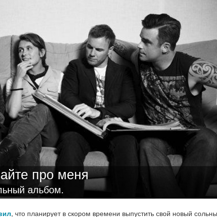
айте про меня
льный альбом.
вил
, что планирует в скором времени выпустить свой новый сольн