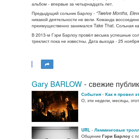
альбом - впервые за четырнадцать лет.
Предыдущий сольник Барлоу -
"Twelve Months, Elev
никакой деятельности не вели. Команда воссоединил
преимущественно занимался Take That. Сольная кар
В 2013-м Гэри Барлоу провёл весьма успешные соль
треклист пока не известны. Дата выхода - 25 ноября
Gary BARLOW
- свежие публи
События
-
Как я провел э
О, эти недели, месяцы, это
URL
-
Лемминговые трол
Общение
Гэри Барлоу
с п