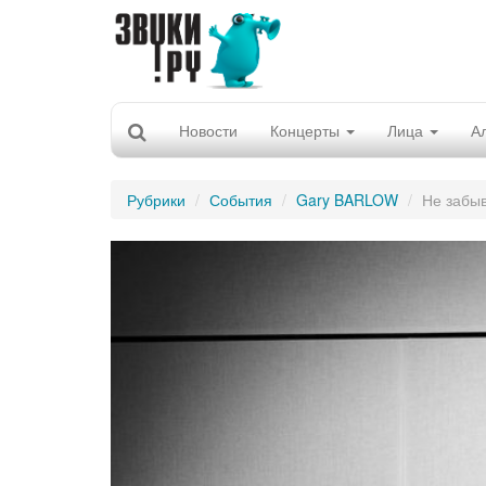
Новости
Концерты
Лица
А
Рубрики
События
Gary BARLOW
Не забы