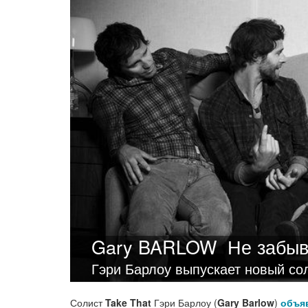
Gary BARLOW
Не забыв
Гэри Барлоу выпускает новый со
Солист
Take That
Гэри Барлоу (
Gary Barlow
)
объя