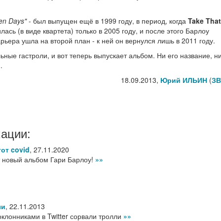
en Days"
- был выпущен ещё в 1999 году, в период, когда
Take That
ась (в виде квартета) только в 2005 году, и после этого Барлоу
ьера ушла на второй план - к ней он вернулся лишь в 2011 году.
ные гастроли, и вот теперь выпускает альбом. Ни его название, н
.
18.09.2013,
Юрий ИЛЬИН
(
ЗВ
кации:
тот covid
,
27.11.2020
т новый альбом Гари Барлоу!
»»
ли
,
22.11.2013
оклонниками в Twitter сорвали тролли
»»