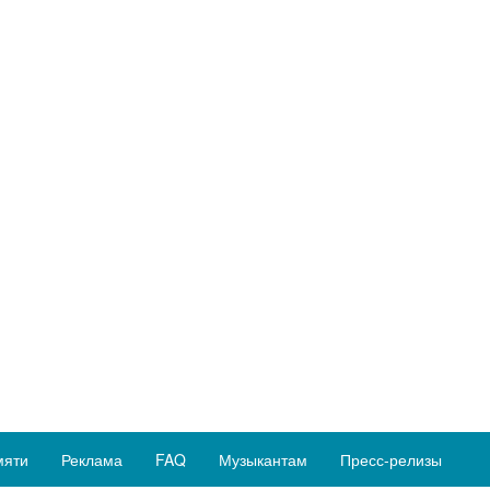
мяти
Реклама
FAQ
Музыкантам
Пресс-релизы