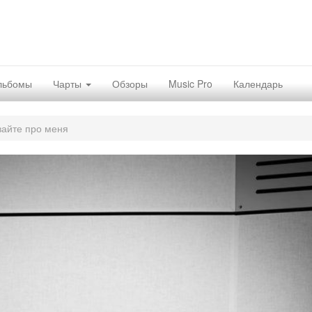
льбомы
Чарты
Обзоры
Music Pro
Календарь
вайте про меня