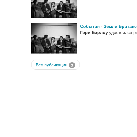
События
-
Земли Британ
Гэри Барлоу
удостоился ры
Все публикации
3