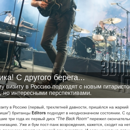
ка! С другого берега...
му визиту в Россию подходят c новым гитаристо
 но интересными перспективами.
изиту в Россию (первый, трехлетней давности, пришёлся на жаркий 
иши") британцы
Editors
подходят в неоднозначном состоянии. С о
шие три года их первый диск
"The Back Room"
пережил окончатель
низацию. Уже и бум пост-панк возрождения, кажется, сходит на нет
-прежнему звучат на каждой рок дискотеке. И если несколько лет н