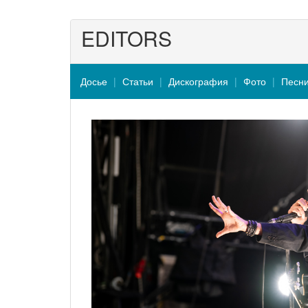
EDITORS
Досье
Статьи
Дискография
Фото
Песн