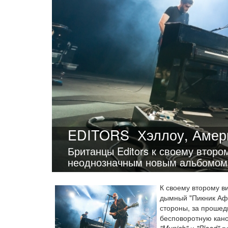
EDITORS
Хэллоу, Амери
Британцы Editors к своему второ
неоднозначным новым альбомом,
К своему второму в
дымный "Пикник Аф
стороны, за прошед
бесповоротную кано
"Munich"
и
"Blood"
по