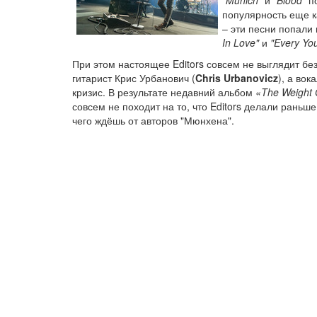
популярность еще к
– эти песни попали 
In Love"
и
"Every Yo
При этом настоящее Editors совсем не выглядит бе
гитарист Крис Урбанович (
Chris Urbanovicz
), а вок
кризис. В результате недавний альбом
«The Weight 
совсем не походит на то, что Editors делали рань
чего ждёшь от авторов "Мюнхена".