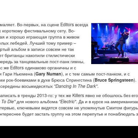
маляет. Во-первых, на сцене Editors всегда
х короткому фестивальному сету. Во-
ная и хорошо играющая группа в живом
белых лебедей. Лучший тому пример –
ертый альбом в записи совсем не так
 лет британцы накопили стилистически
чередь за танцевальные пост-панк гимны,
 же Editors одинаково органичны и с
и Гари Ньюмена (
Gary Numan
), и с тем самым пост-панком, и с
ми рок-боевиками в духе Брюса Спрингстина (
Bruce Springsteen
).
и середины восьмидесятых
"Dancing In The Dark"
.
исать в тренды 2013-го: у тех же Killers явно не обошлось без его
 To Die"
для нового альбома
"Electric"
. Да и в курсе на американиз
 интервью, ключевыми видятся совсем не упомянутые Смитом фигур
интереснее будет застать группу на этом перепутье и понаблюдать 