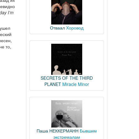
чевидно
iday I’m
Отваал
Хоровод
 ушел
ческий
песен,
не то,
SECRETS OF THE THIRD
PLANET
Miracle Minor
Паша НЕККЕРМАНН
Бывшим
экстремалам