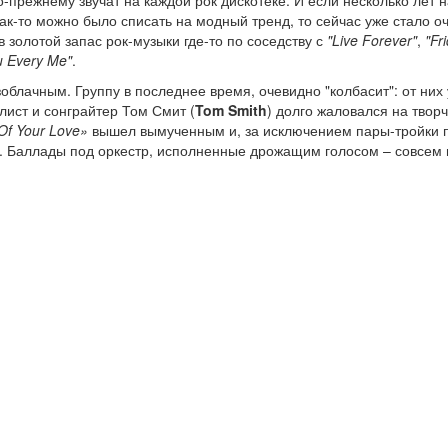
ак-то можно было списать на модный тренд, то сейчас уже стало о
в золотой запас рок-музыки где-то по соседству с
"Live Forever"
,
"Fr
u Every Me"
.
зоблачным. Группу в последнее время, очевидно "колбасит": от них
алист и сонграйтер Том Смит (
Tom Smith
) долго жаловался на твор
Of Your Love»
вышел вымученным и, за исключением пары-тройки 
ше. Баллады под оркестр, исполненные дрожащим голосом – совсем 