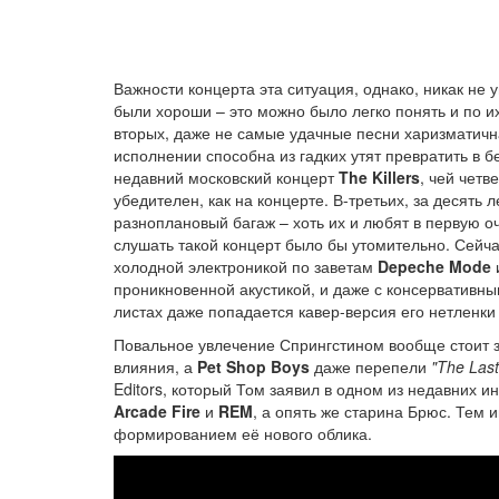
Важности концерта эта ситуация, однако, никак не у
были хороши – это можно было легко понять и по и
вторых, даже не самые удачные песни харизматич
исполнении способна из гадких утят превратить в 
недавний московский концерт
The Killers
, чей четв
убедителен, как на концерте. В-третьих, за десять
разноплановый багаж – хоть их и любят в первую о
слушать такой концерт было бы утомительно. Сейчас
холодной электроникой по заветам
Depeche Mode
проникновенной акустикой, и даже с консервативны
листах даже попадается кавер-версия его нетленк
Повальное увлечение Спрингстином вообще стоит зап
влияния, а
Pet Shop Boys
даже перепели
"The Last
Editors, который Том заявил в одном из недавних
Arcade Fire
и
REM
, а опять же старина Брюс. Тем 
формированием её нового облика.