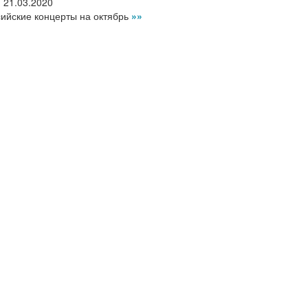
,
21.03.2020
сийские концерты на октябрь
»»