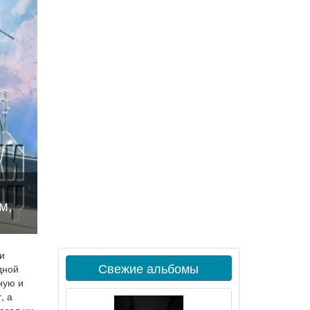
м,
и
Свежие альбомы
дной
ную и
, а
азад их