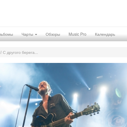
льбомы
Чарты
Обзоры
Music Pro
Календарь
 С другого берега...