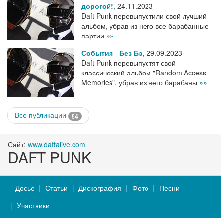
дорогой!
,
24.11.2023
Daft Punk перевыпустили свой лучший
альбом, убрав из него все барабанные
партии
»»
События
-
Без Бэ
,
29.09.2023
Daft Punk перевыпустят свой
классический альбом "Random Access
Memories", убрав из него барабаны
»»
Все публикации
54
Сайт:
www.daftalive.com
DAFT PUNK
Досье
Статьи
Дискография
Фото
Песни
Участники