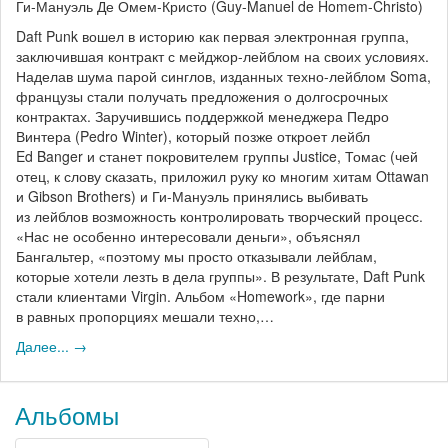
Ги-Мануэль Де Омем-Кристо (Guy-Manuel de Homem-Christo)
Daft Punk вошел в историю как первая электронная группа,
заключившая контракт с мейджор-лейблом на своих условиях.
Наделав шума парой синглов, изданных техно-лейблом Soma,
французы стали получать предложения о долгосрочных
контрактах. Заручившись поддержкой менеджера Педро
Винтера (Pedro Winter), который позже откроет лейбл
Ed Banger и станет покровителем группы Justice, Томас (чей
отец, к слову сказать, приложил руку ко многим хитам Ottawan
и Gibson Brothers) и Ги-Мануэль принялись выбивать
из лейблов возможность контролировать творческий процесс.
«Нас не особенно интересовали деньги», объяснял
Бангальтер, «поэтому мы просто отказывали лейблам,
которые хотели лезть в дела группы». В результате, Daft Punk
стали клиентами Virgin. Альбом «Homework», где парни
в равных пропорциях мешали техно,…
Далее... →
Альбомы