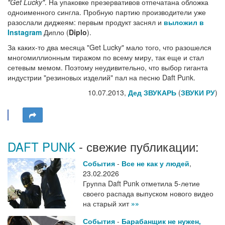
"Get Lucky"
. На упаковке презервативов отпечатана обложка
одноименного сингла. Пробную партию производители уже
разослали диджеям: первым продукт заснял и
выложил в
Instagram
Дипло (
Diplo
).
За каких-то два месяца "Get Lucky" мало того, что разошелся
многомиллионным тиражом по всему миру, так еще и стал
сетевым мемом. Поэтому неудивительно, что выбор гиганта
индустрии "резиновых изделий" пал на песню Daft Punk.
10.07.2013,
Дед ЗВУКАРЬ
(
ЗВУКИ РУ
)
DAFT PUNK
- свежие публикации:
События
-
Все не как у людей
,
23.02.2026
Группа Daft Punk отметила 5-летие
своего распада выпуском нового видео
на старый хит
»»
События
-
Барабанщик не нужен,