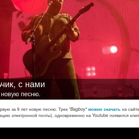
чик, с нами
т новую песню.
рвую за 9 лет новую песню. Трек
"Bagboy"
можно скачать
на сайт
рацию электронной почты), одновременно на Youtube появился клип