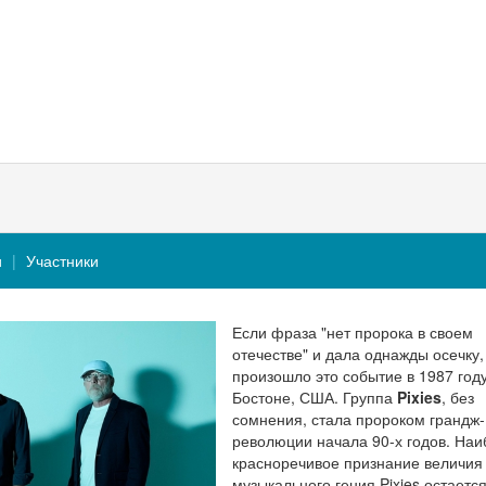
и
Участники
Если фраза "нет пророка в своем
отечестве" и дала однажды осечку,
произошло это событие в 1987 году
Бостоне, США. Группа
Pixies
, без
сомнения, стала пророком грандж-
революции начала 90-х годов. На
красноречивое признание величия
музыкального гения Pixies остается