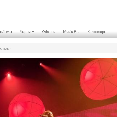
льбомы
Чарты
Обзоры
Music Pro
Календарь
 с нами