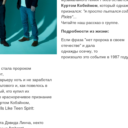
Куртом Кобейном
, который одна
признался:
"я просто пытался со
Pixies"
...
Читайте наш рассказ о группе.
Подробности из жизни:
Если фраза "нет пророка в своем
отечестве" и дала
однажды осечку, то
произошло это событие в 1987 году
, стала пророком
т,
арьеру хоть и не заработал
тового и, как повелось в
й, кто купил их
ее красноречивое признание
уртом Кобэйном,
 Like Teen Spirit:
а Дэвида Линча, некто
дент Amherst