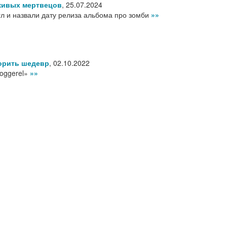
живых мертвецов
,
25.07.2024
гл и назвали дату релиза альбома про зомби
»»
орить шедевр
,
02.10.2022
Doggerel»
»»