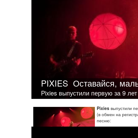
PIXIES
Оставайся, маль
Pixies выпустили первую за 9 ле
Pixies
выпустили пе
(в обмен на регист
песню: