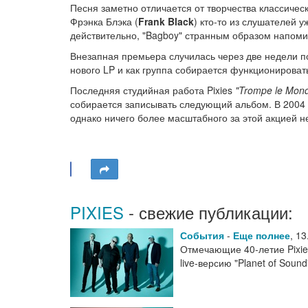
Песня заметно отличается от творчества классическ
Фрэнка Блэка (
Frank Black
) кто-то из слушателей 
действительно, "Bagboy" странным образом напом
Внезапная премьера случилась через две недели по
нового LP и как группа собирается функционировать
Последняя студийная работа Pixies
"Trompe le Mon
собирается записывать следующий альбом. В 2004 г
однако ничего более масштабного за этой акцией н
PIXIES
- свежие публикации:
События
-
Еще полнее
,
13
Отмечающие 40-летие Pixie
live-версию "Planet of Soun