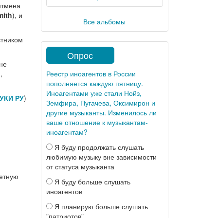
нтмена
mith
), и
Все альбомы
стником
Опрос
 не
Реестр иноагентов в России
,
пополняется каждую пятницу.
Иноагентами уже стали Нойз,
УКИ РУ
)
Земфира, Пугачева, Оксимирон и
другие музыканты. Изменилось ли
ваше отношение к музыкантам-
иноагентам?
Я буду продолжать слушать
любимую музыку вне зависимости
от статуса музыканта
тетную
Я буду больше слушать
иноагентов
Я планирую больше слушать
"патриотов"