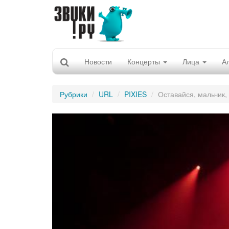
Новости
Концерты
Лица
А
Рубрики
URL
PIXIES
Оставайся, мальчик,