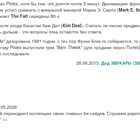
их Pixies, хотя бы тем, что длится почти 5 минут. Декламацию фро
уже успел сравнить с вокальной манерой Марка Э. Смита (
Mark E. S
инает
The Fall
середины 80-х.
сле ухода басистки Ким Дил (
Kim Deal
). Считать ли песню предве
 дальше - эти вопросы пока остаются без ответа.
de"
датирована 1991 годом, с тех пор Фрэнк Блэк то собирается, то
оду Pixies выпустили трек
"Bam Thwok"
(для продажи через iTunes)
е последовало.
28.06.2013,
Дед ЗВУКАРЬ
(
ЗВ
.05.2026
s переиздают коллекцию своих главных би-сайдов. Слушаем рари
d"
»»