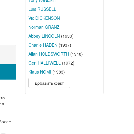
Tony PARENTI
Luis RUSSELL
Vic DICKENSON
Norman GRANZ
Abbey LINCOLN
(1930)
Charlie HADEN
(1937)
Allan HOLDSWORTH
(1948)
Geri HALLIWELL
(1972)
Klaus NOMI
(1983)
Добавить факт
 то
 в
иболее
 за