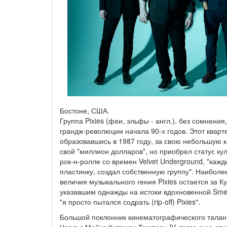
Бостоне, США.
Группа Pixies (феи, эльфы - англ.), без сомнения
грандж-революции начала 90-х годов. Этот кварте
образовавшись в 1987 году, за свою небольшую к
свой "миллион долларов", но приобрел статус куль
рок-н-ролле со времен Velvet Underground, "кажды
пластинку, создал собственную группу". Наибол
величия музыкального гения Pixies остается за К
указавшим однажды на истоки вдохновенной Smells
"я просто пытался содрать (rip-off) Pixies".
Большой поклонник кинематографического талант
Чарльз Майкл Китридж Томпсон IV, тогда еще сту