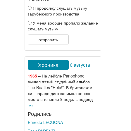
Я продолжу слушать музыку
зарубежного производства
У меня вообще пропало желание
слушать музыку
отправить
Хроника
6 августа
1965
– На лейбле Parlophone
вышел пятый студийный альбом
The Beatles "Help!". В британском
хит-параде диск занимал первое
место в течение 9 недель подряд
»»
Родились
Ernesto LECUONA