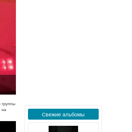
е группы
 на
Свежие альбомы