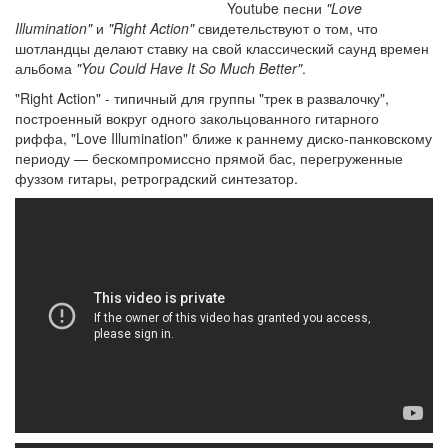
Youtube песни
"Love
Illumination"
и
"Right Action"
свидетельствуют о том, что
шотландцы делают ставку на свой классический саунд времен
альбома
"You Could Have It So Much Better"
.
"Right Action" - типичный для группы "трек в развалочку",
построенный вокруг одного закольцованного гитарного
риффа, "Love Illumination" ближе к раннему диско-панковскому
периоду — бескомпромиссно прямой бас, перегруженные
фуззом гитары, ретроградский синтезатор.