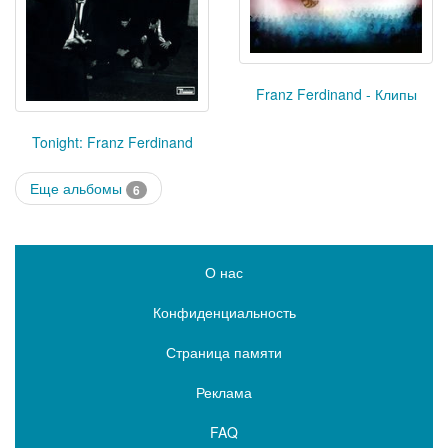
Franz Ferdinand - Клипы
Tonight: Franz Ferdinand
Еще альбомы
6
О нас
Конфиденциальность
Страница памяти
Реклама
FAQ