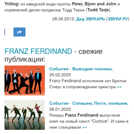
Yttling
) из шведской инди-группы
Peter, Bjorn and John
и
норвежский диско-продюсер Тодд Терье (
Todd Terje
).
28.06.2013,
Дед ЗВУКАРЬ
(
ЗВУКИ РУ
)
FRANZ FERDINAND
- свежие
публикации:
События
-
Выводим токсины
,
25.02.2025
Franz Ferdinand исполнили хит Бритни
Спирс в сопровождении оркестра
»»
События
-
Спляшем, Пегги, спляшем
,
26.01.2022
Рокеры
Franz Ferdinand
выпустили
клип на новый сингл "Curious". И сами в
нем станцевали
»»