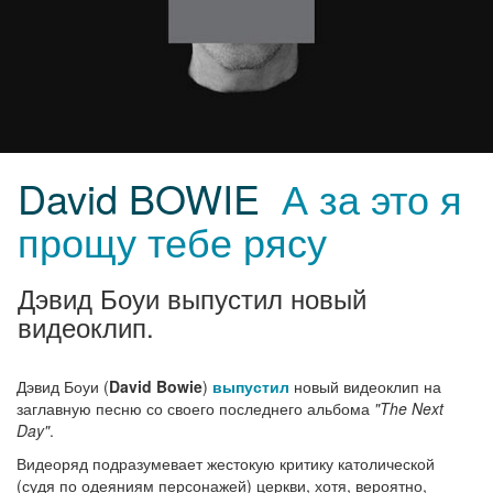
David BOWIE
А за это я
прощу тебе рясу
Дэвид Боуи выпустил новый
видеоклип.
Дэвид Боуи (
David Bowie
)
выпустил
новый видеоклип на
заглавную песню со своего последнего альбома
"The Next
Day"
.
Видеоряд подразумевает жестокую критику католической
(судя по одеяниям персонажей) церкви, хотя, вероятно,