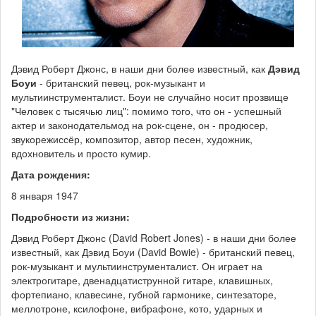
Дэвид Роберт Джонс, в наши дни более известный, как
Дэвид
Боуи
- британский певец, рок-музыкант и
мультиинструменталист. Боуи не случайно носит прозвище
"Человек с тысячью лиц": помимо того, что он - успешный
актер и законодательмод на рок-сцене, он - продюсер,
звукорежиссёр, композитор, автор песен, художник,
вдохновитель и просто кумир.
Дата рождения:
8 января 1947
Подробности из жизни:
Дэвид Роберт Джонс (David Robert Jones) - в наши дни более
известный, как Дэвид Боуи (David Bowie) - британский певец,
рок-музыкант и мультиинструменталист. Он играет на
электрогитаре, двенадцатиструнной гитаре, клавишных,
фортепиано, клавесине, губной гармонике, синтезаторе,
меллотроне, ксилофоне, вибрафоне, кото, ударных и