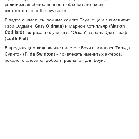
религиозная общественность объявит этот клип
святотатственно-богохульным.
В видео снимались, помимо самого Боуи, ещё и знаменитые
Гэри Олдман (
Gary Oldman
) и Марион Котилльяр (
Marion
Cotillard
), актриса, получившая "Оскар" за роль Эдит Пиаф
(
Edith Piaf
).
В предыдущем видеоклипе вместе с Боуи снималась Тильда
Суинтон (
Tilda Swinton
) - привлекать именитых актёров,
похоже, становится доброй традицией для Боуи.